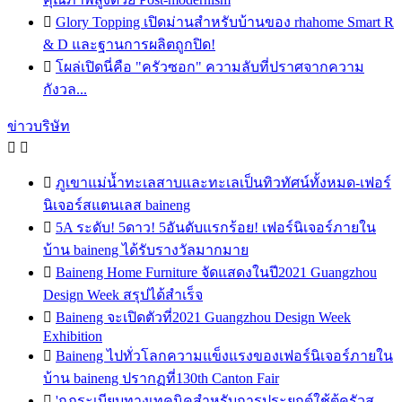

Glory Topping เปิดม่านสำหรับบ้านของ rhahome Smart R
& D และฐานการผลิตถูกปิด!

โผล่เปิดนี่คือ "ครัวซอก" ความลับที่ปราศจากความ
กังวล...
ข่าวบริษัท



ภูเขาแม่น้ำทะเลสาบและทะเลเป็นทิวทัศน์ทั้งหมด-เฟอร์
นิเจอร์สแตนเลส baineng

5A ระดับ! 5ดาว! 5อันดับแรกร้อย! เฟอร์นิเจอร์ภายใน
บ้าน baineng ได้รับรางวัลมากมาย

Baineng Home Furniture จัดแสดงในปี2021 Guangzhou
Design Week สรุปได้สำเร็จ

Baineng จะเปิดตัวที่2021 Guangzhou Design Week
Exhibition

Baineng ไปทั่วโลกความแข็งแรงของเฟอร์นิเจอร์ภายใน
บ้าน baineng ปรากฏที่130th Canton Fair

'กฎระเบียบทางเทคนิคสำหรับการประยุกต์ใช้ตู้ครัวส