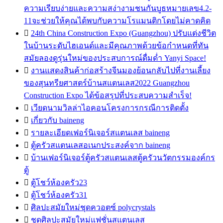
ความเรียบง่ายและความสง่างามชนกันบูธหมายเลข4.2-
11จะช่วยให้คุณได้พบกับความโรแมนติกโดยไม่คาดคิด

24th China Construction Expo (Guangzhou) ปรับแต่งชีวิต
ในบ้านระดับไฮเอนด์และมีคุณภาพด้วยข้อกำหนดที่ทัน
สมัยลองดูรุ่นใหม่ของประสบการณ์ดื่มด่ำ Yanyi Space!

งานแสดงสินค้าก่อสร้างจีนมองย้อนกลับไปที่งานเลี้ยง
ของสุนทรียศาสตร์บ้านสแตนเลส2022 Guangzhou
Construction Expo ได้ข้อสรุปที่ประสบความสำเร็จ!

เวียดนามวิลล่าไอคอนโครงการกรณีการติดตั้ง

เกี่ยวกับ baineng

รายละเอียดเฟอร์นิเจอร์สแตนเลส baineng

ตู้ครัวสแตนเลสอเนกประสงค์จาก baineng

บ้านเฟอร์นิเจอร์ตู้ครัวสแตนเลสตู้ครัวนวัตกรรมองค์กร
ตู้

ตู้โชว์ห้องครัว23

ตู้โชว์ห้องครัว31

ศิลปะสมัยใหม่ชุดควอตซ์ polycrystals

ชุดศิลปะสมัยใหม่แฟชั่นสแตนเลส