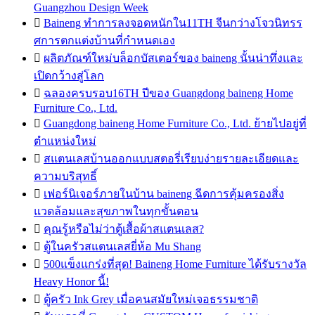
Guangzhou Design Week

Baineng ทำการลงจอดหนักใน11TH จีนกว่างโจวนิทรร
ศการตกแต่งบ้านที่กำหนดเอง

ผลิตภัณฑ์ใหม่บล็อกบัสเตอร์ของ baineng นั้นน่าทึ่งและ
เปิดกว้างสู่โลก

ฉลองครบรอบ16TH ปีของ Guangdong baineng Home
Furniture Co., Ltd.

Guangdong baineng Home Furniture Co., Ltd. ย้ายไปอยู่ที่
ตำแหน่งใหม่

สแตนเลสบ้านออกแบบสตอรี่เรียบง่ายรายละเอียดและ
ความบริสุทธิ์

เฟอร์นิเจอร์ภายในบ้าน baineng ฉีดการคุ้มครองสิ่ง
แวดล้อมและสุขภาพในทุกขั้นตอน

คุณรู้หรือไม่ว่าตู้เสื้อผ้าสแตนเลส?

ตู้ในครัวสแตนเลสยี่ห้อ Mu Shang

500แข็งแกร่งที่สุด! Baineng Home Furniture ได้รับรางวัล
Heavy Honor นี้!

ตู้ครัว Ink Grey เมื่อคนสมัยใหม่เจอธรรมชาติ