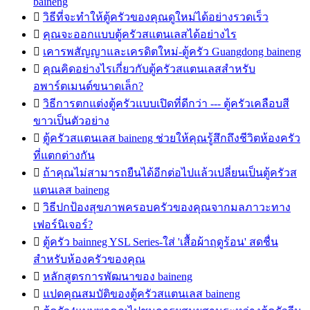
baineng

วิธีที่จะทำให้ตู้ครัวของคุณดูใหม่ได้อย่างรวดเร็ว

คุณจะออกแบบตู้ครัวสแตนเลสได้อย่างไร

เคารพสัญญาและเครดิตใหม่-ตู้ครัว Guangdong baineng

คุณคิดอย่างไรเกี่ยวกับตู้ครัวสแตนเลสสำหรับ
อพาร์ตเมนต์ขนาดเล็ก?

วิธีการตกแต่งตู้ครัวแบบเปิดที่ดีกว่า --- ตู้ครัวเคลือบสี
ขาวเป็นตัวอย่าง

ตู้ครัวสแตนเลส baineng ช่วยให้คุณรู้สึกถึงชีวิตห้องครัว
ที่แตกต่างกัน

ถ้าคุณไม่สามารถยืนได้อีกต่อไปแล้วเปลี่ยนเป็นตู้ครัวส
แตนเลส baineng

วิธีปกป้องสุขภาพครอบครัวของคุณจากมลภาวะทาง
เฟอร์นิเจอร์?

ตู้ครัว bainneg YSL Series-ใส่ 'เสื้อผ้าฤดูร้อน' สดชื่น
สำหรับห้องครัวของคุณ

หลักสูตรการพัฒนาของ baineng

แปดคุณสมบัติของตู้ครัวสแตนเลส baineng