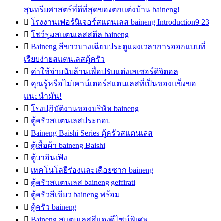
สุนทรียศาสตร์ที่ดีที่สุดของตกแต่งบ้าน baineng!

โรงงานเฟอร์นิเจอร์สแตนเลส baineng Introduction9 23

โชว์รูมสแตนเลสสตีล baineng

Baineng สีขาวบางเฉียบประตูแผงเวลาการออกแบบที่
เรียบง่ายสแตนเลสตู้ครัว

ค่าใช้จ่ายนับล้านเพื่อปรับแต่งเลเซอร์ดิจิตอล

คุณรู้หรือไม่เคาน์เตอร์สแตนเลสที่เป็นของแข็งขอ
แนะนำมัน!

โรงปฏิบัติงานของบริษัท baineng

ตู้ครัวสแตนเลสประกอบ

Baineng Baishi Series ตู้ครัวสแตนเลส

ตู้เสื้อผ้า baineng Baishi

ตู้บาอินเฟิง

เทคโนโลยีร่องและเดือยซาก baineng

ตู้ครัวสแตนเลส baineng geffirati

ตู้ครัวสีเขียว baineng พร้อม

ตู้ครัว baineng

Baineng สแตนเลสสีแดงดีไซน์พิเศษ