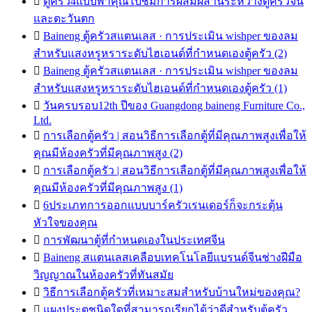

ตู้ครัว4แบบพาคุณไปชมการผสมผสานระหว่างตู้ครัวจีน
และตะวันตก

Baineng ตู้ครัวสแตนเลส · การประเมิน wishper ของลม
สำหรับแสงหรูหราระดับไฮเอนด์ที่กำหนดเองตู้ครัว (2)

Baineng ตู้ครัวสแตนเลส · การประเมิน wishper ของลม
สำหรับแสงหรูหราระดับไฮเอนด์ที่กำหนดเองตู้ครัว (1)

วันครบรอบ12th ปีของ Guangdong baineng Furniture Co.,
Ltd.

การเลือกตู้ครัว | สอนวิธีการเลือกตู้ที่มีคุณภาพสูงเพื่อให้
คุณมีห้องครัวที่มีคุณภาพสูง (2)

การเลือกตู้ครัว | สอนวิธีการเลือกตู้ที่มีคุณภาพสูงเพื่อให้
คุณมีห้องครัวที่มีคุณภาพสูง (1)

6ประเภทการออกแบบบาร์ครัวเรนเดอร์ก็จะกระตุ้น
หัวใจของคุณ

การพัฒนาตู้ที่กำหนดเองในประเทศจีน

Baineng สแตนเลสเคลือบเทคโนโลยีแบรนด์จีนช่างฝีมือ
วิญญาณในห้องครัวที่ทันสมัย

วิธีการเลือกตู้ครัวที่เหมาะสมสำหรับบ้านใหม่ของคุณ?

แผงประตูชนิดใดที่สามารถเรียกได้ว่าดีสำหรับตู้ครัว