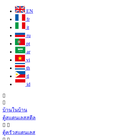
EN
fr
it
ru
pt
ar
vi
th
tl
id


บ้านในบ้าน
ตู้สแตนเลสสตีล


ตู้ครัวสแตนเลส

