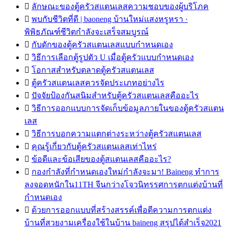

ลักษณะของตู้ครัวสแตนเลสความชอบของผู้บริโภค

พบกับชีวิตที่ดี | baoneng บ้านใหม่แสงหรูหรา ·
พิพิธภัณฑ์ชีวิตกำลังจะเสร็จสมบูรณ์

กับดักของตู้ครัวสแตนเลสแบบกำหนดเอง

วิธีการเลือกตู้รูปตัว U เมื่อตู้ครัวแบบกำหนดเอง

โอกาสสำหรับตลาดตู้ครัวสแตนเลส

ตู้ครัวสแตนเลสควรจัดประเภทอย่างไร

ปัจจัยป้องกันสนิมสำหรับตู้ครัวสแตนเลสคืออะไร

วิธีการออกแบบการจัดเก็บข้อมูลภายในของตู้ครัวสแตน
เลส

วิธีการบอกความแตกต่างระหว่างตู้ครัวสแตนเลส

คุณรู้เกี่ยวกับตู้ครัวสแตนเลสเท่าไหร่

ข้อดีและข้อเสียของตู้สแตนเลสคืออะไร?

กองกำลังที่กำหนดเองใหม่กำลังจะมา! Baineng ทำการ
ลงจอดหนักใน11TH จีนกว่างโจวนิทรรศการตกแต่งบ้านที่
กำหนดเอง

ด้วยการออกแบบที่สร้างสรรค์เพื่อตีความการตกแต่ง
บ้านที่สวยงามเครื่องใช้ในบ้าน baineng สรุปได้สำเร็จ2021