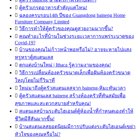

ตู้ครัวเกรดอาหารสำคัญแค่ไหน!

ฉลองครบรอบ14th ปีของ Guangdong baineng Home
Furniture Company Limited

วิธีการทำให้ตู้ครัวของคุณดูสวยงามมากขึ้น?

คุณทำอะไรที่บ้านในช่วงระยะเวลาการแพร่ระบาดของ
Covid-19?

บ้านของคุณไม่ก้าวหน้าพอหรือไม่? อาจจะหายไปแสง
หรูหราตู้สแตนเลส

ตกแต่งบ้านใหม่ | Ithaca รู้ความงามของคุณ!

วิธีการเปลี่ยนห้องครัวขนาดเล็กเพื่อฝันห้องครัวขนาด
ใหญ่โดยไม่กี่วินาที

ใหม่มาถึงตู้ครัวสแตนเลสจาก baineng-หิมะทันเวลา

ตู้ครัวสแตนเลส baineng สร้างห้องครัวที่ทันสมัยเพื่อ
สุขภาพและสะดวกสบายสำหรับคุณ!

สแตนเลสบ้านระดับไฮเอนด์ตู้ห้องน้ำที่กำหนดเองทำให้
ชีวิตมีสีสันมากขึ้น!

บ้านสแตนเลสยอดนิยมมีการปรับแต่งระดับไฮเอนด์เขย่า
หัวใจของคุณหรือไม่?