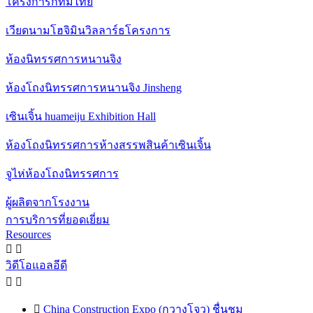
โครงการกทมไทย
เวียดนามโฮจิมินวิลลาร์ธโครงการ
ห้องนิทรรศการหนานจิง
ห้องโถงนิทรรศการหนานจิง Jinsheng
เซินเจิ้น huameiju Exhibition Hall
ห้องโถงนิทรรศการห้างสรรพสินค้าเซินเจิ้น
จูไห่ห้องโถงนิทรรศการ
ผู้ผลิตจากโรงงาน
การบริการที่ยอดเยี่ยม
Resources


วิดีโอแอลอีดี



China Construction Expo (กวางโจว) ชื่นชม