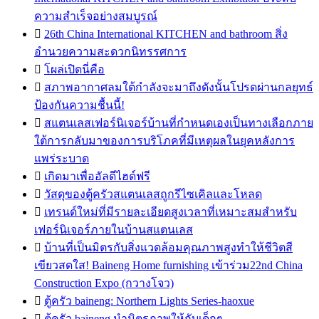
ความสำเร็จอย่างสมบูรณ์

26th China International KITCHEN and bathroom สิ่ง
อำนวยความสะดวกนิทรรศการ

โผล่เปิดนี่คือ

สภาพอากาศลมใต้กำลังจะมาถึงดังนั้นโปรดผ่านกลยุทธ์
ป้องกันความชื้นนี้!

สแตนเลสเฟอร์นิเจอร์บ้านที่กำหนดเองเป็นทางเลือกภาย
ใต้การกลับมาของการบริโภคที่มีเหตุผลในยุคหลังการ
แพร่ระบาด

เกิดมาเพื่ออัลดีไฮด์ฟรี

วัสดุของตู้ครัวสแตนเลสถูกรีไซเคิลและโหลด

เทรนด์ใหม่ที่มีรายละเอียดสูงเวลาที่เหมาะสมสำหรับ
เฟอร์นิเจอร์ภายในบ้านสแตนเลส

บ้านที่เป็นมิตรกับสิ่งแวดล้อมคุณภาพสูงทำให้ชีวิตสี
เขียวสดใส! Baineng Home furnishing เข้าร่วม22nd China
Construction Expo (กวางโจว)

ตู้ครัว baineng: Northern Lights Series-haoxue

ตู้ครัว baineng นำมิตรภาพให้กับเด็กๆ