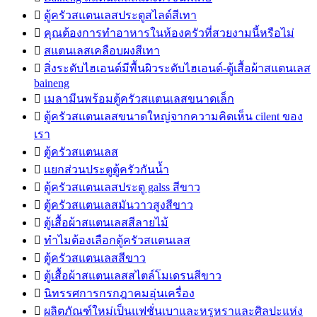

ตู้ครัวสแตนเลสประตูสไลด์สีเทา

คุณต้องการทำอาหารในห้องครัวที่สวยงามนี้หรือไม่

สแตนเลสเคลือบผงสีเทา

สิ่งระดับไฮเอนด์มีพื้นผิวระดับไฮเอนด์-ตู้เสื้อผ้าสแตนเลส
baineng

เมลามีนพร้อมตู้ครัวสแตนเลสขนาดเล็ก

ตู้ครัวสแตนเลสขนาดใหญ่จากความคิดเห็น cilent ของ
เรา

ตู้ครัวสแตนเลส

แยกส่วนประตูตู้ครัวกันน้ำ

ตู้ครัวสแตนเลสประตู galss สีขาว

ตู้ครัวสแตนเลสมันวาวสูงสีขาว

ตู้เสื้อผ้าสแตนเลสสีลายไม้

ทำไมต้องเลือกตู้ครัวสแตนเลส

ตู้ครัวสแตนเลสสีขาว

ตู้เสื้อผ้าสแตนเลสสไตล์โมเดรนสีขาว

นิทรรศการกรกฎาคมอุ่นเครื่อง

ผลิตภัณฑ์ใหม่เป็นแฟชั่นเบาและหรูหราและศิลปะแห่ง