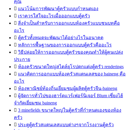
คุณ

แนวโน้มการพัฒนาตู้ครัวแบบกำหนดเอง

เราควรใส่ใจอะไรเมื่อออกแบบตู้ครัว

สิ่งจำเป็นสำหรับการออกแบบห้องครัวแบบชนบทคือ
อะไร

ตู้ครัวทั้งหมดจะพัฒนาได้อย่างไรในอนาคต

หลักการพื้นฐานของการออกแบบตู้ครัวคืออะไร

วิธีปล่อยให้การออกแบบตู้ครัวของคุณทำให้ผู้คนเปล่ง
ประกาย

ห้องครัวขนาดใหญ่สไตล์ยุโรปตกแต่งตู้ครัว renderings

แนวคิดการออกแบบห้องครัวสแตนเลสของ baineng คือ
อะไร

ห้องพาณิชย์ท้องถิ่นเยี่ยมชมผู้ผลิตตู้ครัวจีน-baineng

ผู้จัดการทั่วไปของฮาร์ดแวร์เฟอร์นิเจอร์ Blum เซี่ยงไฮ้
จำกัดเยี่ยมชม baineng

3 minefields ขนาดใหญ่ในตู้ครัวที่กำหนดเองของห้อง
ครัว

ประตูตู้ครัวสแตนเลสแบบต่างๆจากโรงงานตู้ครัว