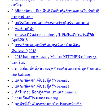
(หนึ่ง)?

วิธีการจัดระเบียบพื้นที่จัดเก็บตู้ครัวของคุณในลำดับที่
สมบูรณ์แบบ?

อะไรคือความแตกต่างระหว่างตู้ครัวสแตนเลส

ชุดซ้อมกีฬา

ภาชนะที่จัดส่งจาก baineng ไปยังอินเดียในวันที่7th
April.2018

การเยี่ยมชมลูกค้าที่สมบูรณ์แบบในเดือน
มีนาคม19,2018

2018 baineng Amazing Modern KITCHEN cabinet รูป
แบบใหม่

ทางเลือกที่ดีที่สุดของตู้ครัวระดับไฮเอนด์, ตู้ครัวสแตน
เลส baineng

แสดงผลิตภัณฑ์ของตู้ครัว baieng 2

แสดงผลิตภัณฑ์ของตู้ครัว baieng 1

ทำไมต้องเลือกตู้ครัวสแตนเลส baineng?

งานเลี้ยงปีใหม่ของ baineng

ลูกค้าที่เป็นมิตรจากมอสโกประเทศรัสเซีย