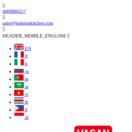

4008880227

sales@bainengkitchen.com

HEADER_MOBILE_ENGLISH

EN
fr
it
ru
pt
ar
vi
th
tl
id