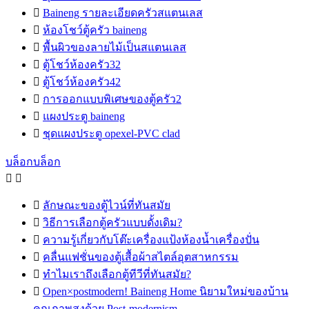

Baineng รายละเอียดครัวสแตนเลส

ห้องโชว์ตู้ครัว baineng

พื้นผิวของลายไม้เป็นสแตนเลส

ตู้โชว์ห้องครัว32

ตู้โชว์ห้องครัว42

การออกแบบพิเศษของตู้ครัว2

แผงประตู baineng

ชุดแผงประตู opexel-PVC clad
บล็อกบล็อก



ลักษณะของตู้ไวน์ที่ทันสมัย

วิธีการเลือกตู้ครัวแบบดั้งเดิม?

ความรู้เกี่ยวกับโต๊ะเครื่องแป้งห้องน้ำเครื่องปั่น

คลื่นแฟชั่นของตู้เสื้อผ้าสไตล์อุตสาหกรรม

ทำไมเราถึงเลือกตู้ทีวีที่ทันสมัย?

Open×postmodern! Baineng Home นิยามใหม่ของบ้าน
คุณภาพสูงด้วย Post-modernism