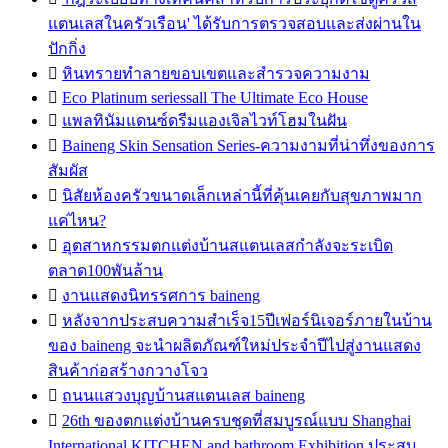
แตนเลสในครัวเรือน' ได้รับการตรวจสอบและส่งผ่านใน
ปักกิ่ง

หินทรายทำลายขอบเขตและสำรวจความงาม

Eco Platinum seriessall The Ultimate Eco House

แพลทินัมแดนซ์ดรีมแองเจิลไวท์โฮมในฝัน

Baineng Skin Sensation Series-ความงามที่น่าทึ่งของการ
สัมผัส

นิสัยห้องครัวขนาดเล็กเหล่านี้ที่คุ้นเคยกับสุขภาพมาก
แค่ไหน?

อุตสาหกรรมตกแต่งบ้านสแตนเลสกำลังจะระเบิด
ตลาด100พันล้าน

งานแสดงนิทรรศการ baineng

หลังจากประสบความสำเร็จ15ปีเฟอร์นิเจอร์ภายในบ้าน
ของ baineng จะนำผลิตภัณฑ์ใหม่ประจำปีไปสู่งานแสดง
สินค้าก่อสร้างกวางโจว

ถนนแสวงบุญบ้านสแตนเลส baineng

26th ของตกแต่งบ้านครบชุดที่สมบูรณ์แบบ Shanghai
International KITCHEN and bathroom Exhibition ประสบ