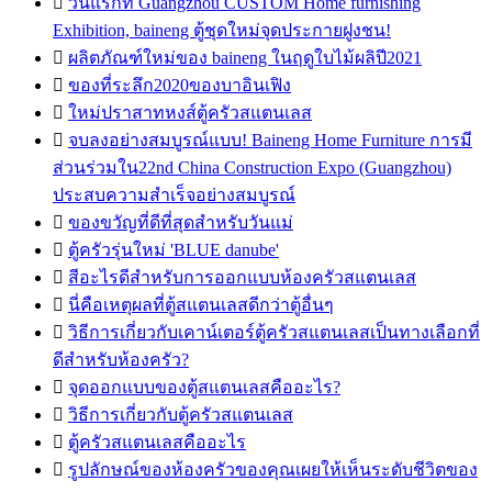

วันแรกที่ Guangzhou CUSTOM Home furnishing
Exhibition, baineng ตู้ชุดใหม่จุดประกายฝูงชน!

ผลิตภัณฑ์ใหม่ของ baineng ในฤดูใบไม้ผลิปี2021

ของที่ระลึก2020ของบาอินเฟิง

ใหม่ปราสาทหงส์ตู้ครัวสแตนเลส

จบลงอย่างสมบูรณ์แบบ! Baineng Home Furniture การมี
ส่วนร่วมใน22nd China Construction Expo (Guangzhou)
ประสบความสำเร็จอย่างสมบูรณ์

ของขวัญที่ดีที่สุดสำหรับวันแม่

ตู้ครัวรุ่นใหม่ 'BLUE danube'

สีอะไรดีสำหรับการออกแบบห้องครัวสแตนเลส

นี่คือเหตุผลที่ตู้สแตนเลสดีกว่าตู้อื่นๆ

วิธีการเกี่ยวกับเคาน์เตอร์ตู้ครัวสแตนเลสเป็นทางเลือกที่
ดีสำหรับห้องครัว?

จุดออกแบบของตู้สแตนเลสคืออะไร?

วิธีการเกี่ยวกับตู้ครัวสแตนเลส

ตู้ครัวสแตนเลสคืออะไร

รูปลักษณ์ของห้องครัวของคุณเผยให้เห็นระดับชีวิตของ