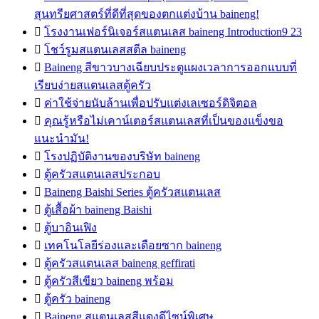
สุนทรียศาสตร์ที่ดีที่สุดของตกแต่งบ้าน baineng!

โรงงานเฟอร์นิเจอร์สแตนเลส baineng Introduction9 23

โชว์รูมสแตนเลสสตีล baineng

Baineng สีขาวบางเฉียบประตูแผงเวลาการออกแบบที่
เรียบง่ายสแตนเลสตู้ครัว

ค่าใช้จ่ายนับล้านเพื่อปรับแต่งเลเซอร์ดิจิตอล

คุณรู้หรือไม่เคาน์เตอร์สแตนเลสที่เป็นของแข็งขอ
แนะนำมัน!

โรงปฏิบัติงานของบริษัท baineng

ตู้ครัวสแตนเลสประกอบ

Baineng Baishi Series ตู้ครัวสแตนเลส

ตู้เสื้อผ้า baineng Baishi

ตู้บาอินเฟิง

เทคโนโลยีร่องและเดือยซาก baineng

ตู้ครัวสแตนเลส baineng geffirati

ตู้ครัวสีเขียว baineng พร้อม

ตู้ครัว baineng

Baineng สแตนเลสสีแดงดีไซน์พิเศษ