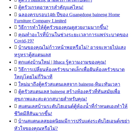

ตู้ครัวเกรดอาหารสำคัญแค่ไหน!

ฉลองครบรอบ14th ปีของ Guangdong baineng Home
Furniture Company Limited

วิธีการทำให้ตู้ครัวของคุณดูสวยงามมากขึ้น?

คุณทำอะไรที่บ้านในช่วงระยะเวลาการแพร่ระบาดของ
Covid-19?

บ้านของคุณไม่ก้าวหน้าพอหรือไม่? อาจจะหายไปแสง
หรูหราตู้สแตนเลส

ตกแต่งบ้านใหม่ | Ithaca รู้ความงามของคุณ!

วิธีการเปลี่ยนห้องครัวขนาดเล็กเพื่อฝันห้องครัวขนาด
ใหญ่โดยไม่กี่วินาที

ใหม่มาถึงตู้ครัวสแตนเลสจาก baineng-หิมะทันเวลา

ตู้ครัวสแตนเลส baineng สร้างห้องครัวที่ทันสมัยเพื่อ
สุขภาพและสะดวกสบายสำหรับคุณ!

สแตนเลสบ้านระดับไฮเอนด์ตู้ห้องน้ำที่กำหนดเองทำให้
ชีวิตมีสีสันมากขึ้น!

บ้านสแตนเลสยอดนิยมมีการปรับแต่งระดับไฮเอนด์เขย่า
หัวใจของคุณหรือไม่?