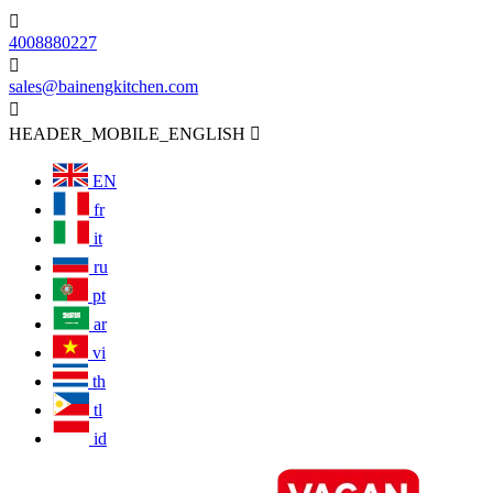

4008880227

sales@bainengkitchen.com

HEADER_MOBILE_ENGLISH

EN
fr
it
ru
pt
ar
vi
th
tl
id