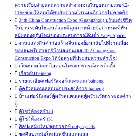
ความเรียบง่ายและความสง่างามชนกันบูธหมายเลข4.2-
11จะช่วยให้คุณได้พบกับความโรแมนติกโดยไม่คาดคิด

24th China Construction Expo (Guangzhou) ปรับแต่งชีวิต
ในบ้านระดับไฮเอนด์และมีคุณภาพด้วยข้อกำหนดที่ทัน
สมัยลองดูรุ่นใหม่ของประสบการณ์ดื่มด่ำ Yanyi Space!

งานแสดงสินค้าก่อสร้างจีนมองย้อนกลับไปที่งานเลี้ยง
ของสุนทรียศาสตร์บ้านสแตนเลส2022 Guangzhou
Construction Expo ได้ข้อสรุปที่ประสบความสำเร็จ!

เวียดนามวิลล่าไอคอนโครงการกรณีการติดตั้ง

เกี่ยวกับ baineng

รายละเอียดเฟอร์นิเจอร์สแตนเลส baineng

ตู้ครัวสแตนเลสอเนกประสงค์จาก baineng

บ้านเฟอร์นิเจอร์ตู้ครัวสแตนเลสตู้ครัวนวัตกรรมองค์กร
ตู้

ตู้โชว์ห้องครัว23

ตู้โชว์ห้องครัว31

ศิลปะสมัยใหม่ชุดควอตซ์ polycrystals

ชุดศิลปะสมัยใหม่แฟชั่นสแตนเลส