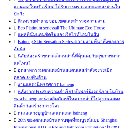
แตนเลสในครัวเรือน' ได้รับการตรวจสอบและส่งผ่านใน
ปักกิ่ง

หินทรายทำลายขอบเขตและสำรวจความงาม

Eco Platinum seriessall The Ultimate Eco House

แพลทินัมแดนซ์ดรีมแองเจิลไวท์โฮมในฝัน

Baineng Skin Sensation Series-ความงามที่น่าทึ่งของการ
สัมผัส

นิสัยห้องครัวขนาดเล็กเหล่านี้ที่คุ้นเคยกับสุขภาพมาก
แค่ไหน?

อุตสาหกรรมตกแต่งบ้านสแตนเลสกำลังจะระเบิด
ตลาด100พันล้าน

งานแสดงนิทรรศการ baineng

หลังจากประสบความสำเร็จ15ปีเฟอร์นิเจอร์ภายในบ้าน
ของ baineng จะนำผลิตภัณฑ์ใหม่ประจำปีไปสู่งานแสดง
สินค้าก่อสร้างกวางโจว

ถนนแสวงบุญบ้านสแตนเลส baineng

26th ของตกแต่งบ้านครบชุดที่สมบูรณ์แบบ Shanghai
International KITCHEN and bathroom Exhibition ประสบ