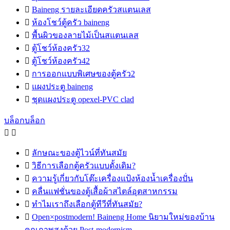

Baineng รายละเอียดครัวสแตนเลส

ห้องโชว์ตู้ครัว baineng

พื้นผิวของลายไม้เป็นสแตนเลส

ตู้โชว์ห้องครัว32

ตู้โชว์ห้องครัว42

การออกแบบพิเศษของตู้ครัว2

แผงประตู baineng

ชุดแผงประตู opexel-PVC clad
บล็อกบล็อก



ลักษณะของตู้ไวน์ที่ทันสมัย

วิธีการเลือกตู้ครัวแบบดั้งเดิม?

ความรู้เกี่ยวกับโต๊ะเครื่องแป้งห้องน้ำเครื่องปั่น

คลื่นแฟชั่นของตู้เสื้อผ้าสไตล์อุตสาหกรรม

ทำไมเราถึงเลือกตู้ทีวีที่ทันสมัย?

Open×postmodern! Baineng Home นิยามใหม่ของบ้าน
คุณภาพสูงด้วย Post-modernism