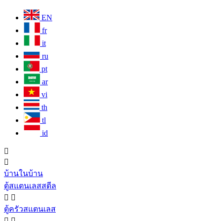
EN
fr
it
ru
pt
ar
vi
th
tl
id


บ้านในบ้าน
ตู้สแตนเลสสตีล


ตู้ครัวสแตนเลส

