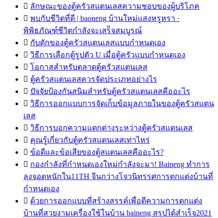

ลักษณะของตู้ครัวสแตนเลสความชอบของผู้บริโภค

พบกับชีวิตที่ดี | baoneng บ้านใหม่แสงหรูหรา ·
พิพิธภัณฑ์ชีวิตกำลังจะเสร็จสมบูรณ์

กับดักของตู้ครัวสแตนเลสแบบกำหนดเอง

วิธีการเลือกตู้รูปตัว U เมื่อตู้ครัวแบบกำหนดเอง

โอกาสสำหรับตลาดตู้ครัวสแตนเลส

ตู้ครัวสแตนเลสควรจัดประเภทอย่างไร

ปัจจัยป้องกันสนิมสำหรับตู้ครัวสแตนเลสคืออะไร

วิธีการออกแบบการจัดเก็บข้อมูลภายในของตู้ครัวสแตน
เลส

วิธีการบอกความแตกต่างระหว่างตู้ครัวสแตนเลส

คุณรู้เกี่ยวกับตู้ครัวสแตนเลสเท่าไหร่

ข้อดีและข้อเสียของตู้สแตนเลสคืออะไร?

กองกำลังที่กำหนดเองใหม่กำลังจะมา! Baineng ทำการ
ลงจอดหนักใน11TH จีนกว่างโจวนิทรรศการตกแต่งบ้านที่
กำหนดเอง

ด้วยการออกแบบที่สร้างสรรค์เพื่อตีความการตกแต่ง
บ้านที่สวยงามเครื่องใช้ในบ้าน baineng สรุปได้สำเร็จ2021