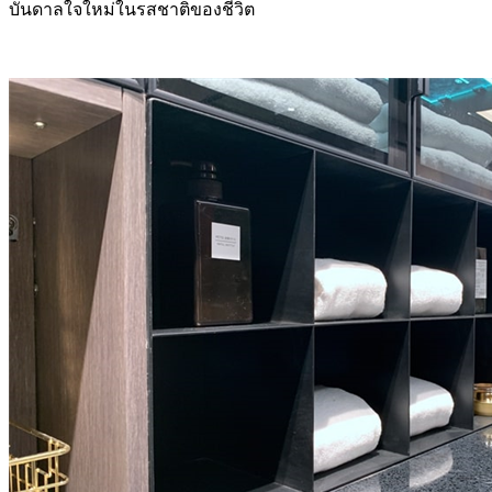
บันดาลใจใหม่ในรสชาติของชีวิต