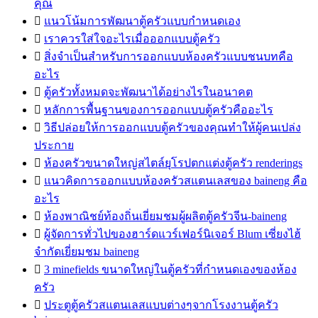
คุณ

แนวโน้มการพัฒนาตู้ครัวแบบกำหนดเอง

เราควรใส่ใจอะไรเมื่อออกแบบตู้ครัว

สิ่งจำเป็นสำหรับการออกแบบห้องครัวแบบชนบทคือ
อะไร

ตู้ครัวทั้งหมดจะพัฒนาได้อย่างไรในอนาคต

หลักการพื้นฐานของการออกแบบตู้ครัวคืออะไร

วิธีปล่อยให้การออกแบบตู้ครัวของคุณทำให้ผู้คนเปล่ง
ประกาย

ห้องครัวขนาดใหญ่สไตล์ยุโรปตกแต่งตู้ครัว renderings

แนวคิดการออกแบบห้องครัวสแตนเลสของ baineng คือ
อะไร

ห้องพาณิชย์ท้องถิ่นเยี่ยมชมผู้ผลิตตู้ครัวจีน-baineng

ผู้จัดการทั่วไปของฮาร์ดแวร์เฟอร์นิเจอร์ Blum เซี่ยงไฮ้
จำกัดเยี่ยมชม baineng

3 minefields ขนาดใหญ่ในตู้ครัวที่กำหนดเองของห้อง
ครัว

ประตูตู้ครัวสแตนเลสแบบต่างๆจากโรงงานตู้ครัว