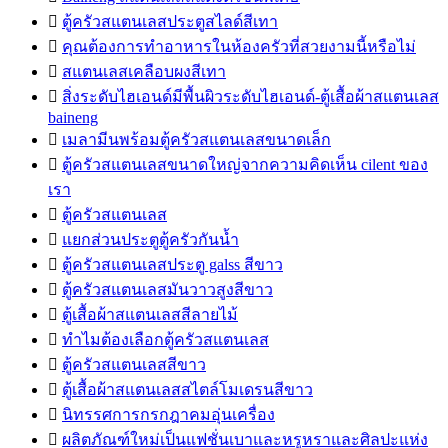

ตู้ครัวสแตนเลสประตูสไลด์สีเทา

คุณต้องการทำอาหารในห้องครัวที่สวยงามนี้หรือไม่

สแตนเลสเคลือบผงสีเทา

สิ่งระดับไฮเอนด์มีพื้นผิวระดับไฮเอนด์-ตู้เสื้อผ้าสแตนเลส
baineng

เมลามีนพร้อมตู้ครัวสแตนเลสขนาดเล็ก

ตู้ครัวสแตนเลสขนาดใหญ่จากความคิดเห็น cilent ของ
เรา

ตู้ครัวสแตนเลส

แยกส่วนประตูตู้ครัวกันน้ำ

ตู้ครัวสแตนเลสประตู galss สีขาว

ตู้ครัวสแตนเลสมันวาวสูงสีขาว

ตู้เสื้อผ้าสแตนเลสสีลายไม้

ทำไมต้องเลือกตู้ครัวสแตนเลส

ตู้ครัวสแตนเลสสีขาว

ตู้เสื้อผ้าสแตนเลสสไตล์โมเดรนสีขาว

นิทรรศการกรกฎาคมอุ่นเครื่อง

ผลิตภัณฑ์ใหม่เป็นแฟชั่นเบาและหรูหราและศิลปะแห่ง