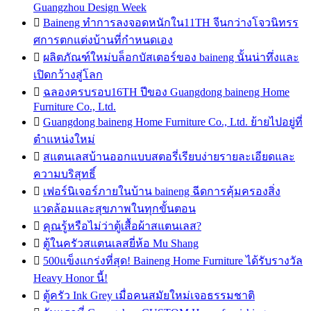
Guangzhou Design Week

Baineng ทำการลงจอดหนักใน11TH จีนกว่างโจวนิทรร
ศการตกแต่งบ้านที่กำหนดเอง

ผลิตภัณฑ์ใหม่บล็อกบัสเตอร์ของ baineng นั้นน่าทึ่งและ
เปิดกว้างสู่โลก

ฉลองครบรอบ16TH ปีของ Guangdong baineng Home
Furniture Co., Ltd.

Guangdong baineng Home Furniture Co., Ltd. ย้ายไปอยู่ที่
ตำแหน่งใหม่

สแตนเลสบ้านออกแบบสตอรี่เรียบง่ายรายละเอียดและ
ความบริสุทธิ์

เฟอร์นิเจอร์ภายในบ้าน baineng ฉีดการคุ้มครองสิ่ง
แวดล้อมและสุขภาพในทุกขั้นตอน

คุณรู้หรือไม่ว่าตู้เสื้อผ้าสแตนเลส?

ตู้ในครัวสแตนเลสยี่ห้อ Mu Shang

500แข็งแกร่งที่สุด! Baineng Home Furniture ได้รับรางวัล
Heavy Honor นี้!

ตู้ครัว Ink Grey เมื่อคนสมัยใหม่เจอธรรมชาติ