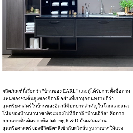
ผลิตภัณฑ์นี้เรียกว่า "บ้านของ EARL" และตู้ได้รับการตั้งชื่อตาม
แฟนของชนชั้นสูงของอิตาลี อย่างที่เราทุกคนทราบดีว่า
สุนทรียศาสตร์ในบ้านของอิตาลีมีบทบาทสำคัญในโลกและแนว
โน้มของบ้านนานาชาติจะมองไปที่อิตาลี "บ้านเอิร์ล" คือการ
ออกแบบดั้งเดิมของทีม baineng R & D มันผสมผสาน
สุนทรียศาสตร์ของชีวิตอิตาลีเข้ากับสไตล์หรูหราเบาๆให้แรง