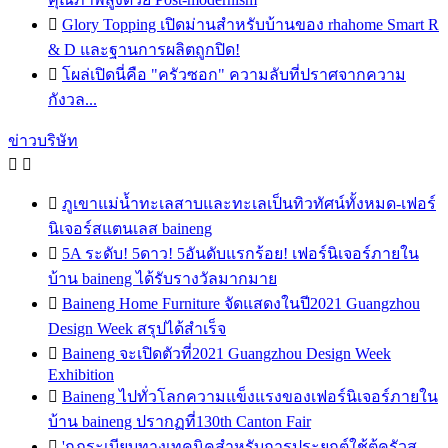

Glory Topping เปิดม่านสำหรับบ้านของ rhahome Smart R
& D และฐานการผลิตถูกปิด!

โผล่เปิดนี่คือ "ครัวซอก" ความลับที่ปราศจากความ
กังวล...
ข่าวบริษัท



ภูเขาแม่น้ำทะเลสาบและทะเลเป็นทิวทัศน์ทั้งหมด-เฟอร์
นิเจอร์สแตนเลส baineng

5A ระดับ! 5ดาว! 5อันดับแรกร้อย! เฟอร์นิเจอร์ภายใน
บ้าน baineng ได้รับรางวัลมากมาย

Baineng Home Furniture จัดแสดงในปี2021 Guangzhou
Design Week สรุปได้สำเร็จ

Baineng จะเปิดตัวที่2021 Guangzhou Design Week
Exhibition

Baineng ไปทั่วโลกความแข็งแรงของเฟอร์นิเจอร์ภายใน
บ้าน baineng ปรากฏที่130th Canton Fair

'กฎระเบียบทางเทคนิคสำหรับการประยุกต์ใช้ตู้ครัวส