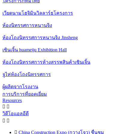
โครงการกทมไทย
เวียดนามโฮจิมินวิลลาร์ธโครงการ
ห้องนิทรรศการหนานจิง
ห้องโถงนิทรรศการหนานจิง Jinsheng
เซินเจิ้น huameiju Exhibition Hall
ห้องโถงนิทรรศการห้างสรรพสินค้าเซินเจิ้น
จูไห่ห้องโถงนิทรรศการ
ผู้ผลิตจากโรงงาน
การบริการที่ยอดเยี่ยม
Resources


วิดีโอแอลอีดี



China Construction Expo (กวางโจว) ชื่นชม