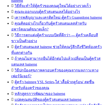
baineng

วิธีที่จะทำให้ตู้ครัวของคุณดูใหม่ได้อย่างรวดเร็ว

คุณจะออกแบบตู้ครัวสแตนเลสได้อย่างไร

เคารพสัญญาและเครดิตใหม่-ตู้ครัว Guangdong baineng

คุณคิดอย่างไรเกี่ยวกับตู้ครัวสแตนเลสสำหรับ
อพาร์ตเมนต์ขนาดเล็ก?

วิธีการตกแต่งตู้ครัวแบบเปิดที่ดีกว่า --- ตู้ครัวเคลือบสี
ขาวเป็นตัวอย่าง

ตู้ครัวสแตนเลส baineng ช่วยให้คุณรู้สึกถึงชีวิตห้องครัว
ที่แตกต่างกัน

ถ้าคุณไม่สามารถยืนได้อีกต่อไปแล้วเปลี่ยนเป็นตู้ครัวส
แตนเลส baineng

วิธีปกป้องสุขภาพครอบครัวของคุณจากมลภาวะทาง
เฟอร์นิเจอร์?

ตู้ครัว bainneg YSL Series-ใส่ 'เสื้อผ้าฤดูร้อน' สดชื่น
สำหรับห้องครัวของคุณ

หลักสูตรการพัฒนาของ baineng

แปดคุณสมบัติของตู้ครัวสแตนเลส baineng