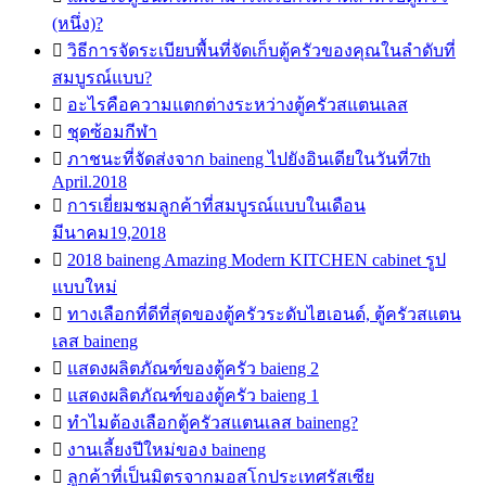
(หนึ่ง)?

วิธีการจัดระเบียบพื้นที่จัดเก็บตู้ครัวของคุณในลำดับที่
สมบูรณ์แบบ?

อะไรคือความแตกต่างระหว่างตู้ครัวสแตนเลส

ชุดซ้อมกีฬา

ภาชนะที่จัดส่งจาก baineng ไปยังอินเดียในวันที่7th
April.2018

การเยี่ยมชมลูกค้าที่สมบูรณ์แบบในเดือน
มีนาคม19,2018

2018 baineng Amazing Modern KITCHEN cabinet รูป
แบบใหม่

ทางเลือกที่ดีที่สุดของตู้ครัวระดับไฮเอนด์, ตู้ครัวสแตน
เลส baineng

แสดงผลิตภัณฑ์ของตู้ครัว baieng 2

แสดงผลิตภัณฑ์ของตู้ครัว baieng 1

ทำไมต้องเลือกตู้ครัวสแตนเลส baineng?

งานเลี้ยงปีใหม่ของ baineng

ลูกค้าที่เป็นมิตรจากมอสโกประเทศรัสเซีย