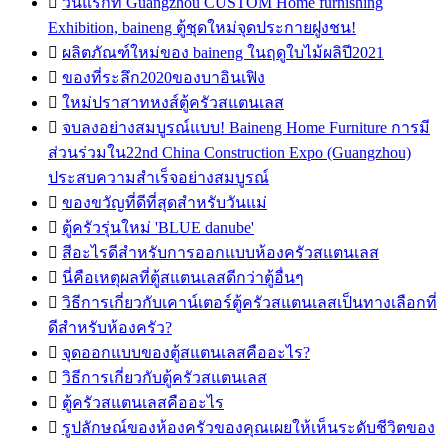

วันแรกที่ Guangzhou CUSTOM Home furnishing
Exhibition, baineng ตู้ชุดใหม่จุดประกายฝูงชน!

ผลิตภัณฑ์ใหม่ของ baineng ในฤดูใบไม้ผลิปี2021

ของที่ระลึก2020ของบาอินเฟิง

ใหม่ปราสาทหงส์ตู้ครัวสแตนเลส

จบลงอย่างสมบูรณ์แบบ! Baineng Home Furniture การมี
ส่วนร่วมใน22nd China Construction Expo (Guangzhou)
ประสบความสำเร็จอย่างสมบูรณ์

ของขวัญที่ดีที่สุดสำหรับวันแม่

ตู้ครัวรุ่นใหม่ 'BLUE danube'

สีอะไรดีสำหรับการออกแบบห้องครัวสแตนเลส

นี่คือเหตุผลที่ตู้สแตนเลสดีกว่าตู้อื่นๆ

วิธีการเกี่ยวกับเคาน์เตอร์ตู้ครัวสแตนเลสเป็นทางเลือกที่
ดีสำหรับห้องครัว?

จุดออกแบบของตู้สแตนเลสคืออะไร?

วิธีการเกี่ยวกับตู้ครัวสแตนเลส

ตู้ครัวสแตนเลสคืออะไร

รูปลักษณ์ของห้องครัวของคุณเผยให้เห็นระดับชีวิตของ