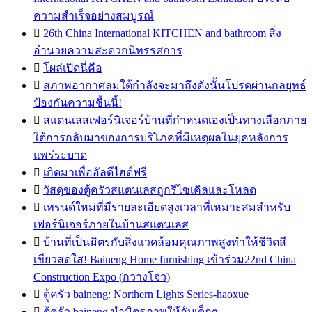
ความสำเร็จอย่างสมบูรณ์

26th China International KITCHEN and bathroom สิ่ง
อำนวยความสะดวกนิทรรศการ

โผล่เปิดนี่คือ

สภาพอากาศลมใต้กำลังจะมาถึงดังนั้นโปรดผ่านกลยุทธ์
ป้องกันความชื้นนี้!

สแตนเลสเฟอร์นิเจอร์บ้านที่กำหนดเองเป็นทางเลือกภาย
ใต้การกลับมาของการบริโภคที่มีเหตุผลในยุคหลังการ
แพร่ระบาด

เกิดมาเพื่ออัลดีไฮด์ฟรี

วัสดุของตู้ครัวสแตนเลสถูกรีไซเคิลและโหลด

เทรนด์ใหม่ที่มีรายละเอียดสูงเวลาที่เหมาะสมสำหรับ
เฟอร์นิเจอร์ภายในบ้านสแตนเลส

บ้านที่เป็นมิตรกับสิ่งแวดล้อมคุณภาพสูงทำให้ชีวิตสี
เขียวสดใส! Baineng Home furnishing เข้าร่วม22nd China
Construction Expo (กวางโจว)

ตู้ครัว baineng: Northern Lights Series-haoxue

ตู้ครัว baineng นำมิตรภาพให้กับเด็กๆ