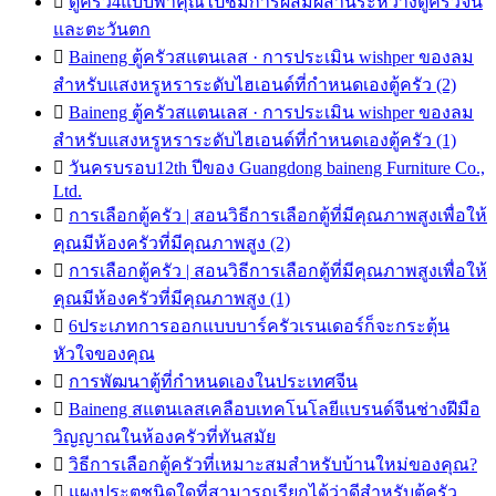

ตู้ครัว4แบบพาคุณไปชมการผสมผสานระหว่างตู้ครัวจีน
และตะวันตก

Baineng ตู้ครัวสแตนเลส · การประเมิน wishper ของลม
สำหรับแสงหรูหราระดับไฮเอนด์ที่กำหนดเองตู้ครัว (2)

Baineng ตู้ครัวสแตนเลส · การประเมิน wishper ของลม
สำหรับแสงหรูหราระดับไฮเอนด์ที่กำหนดเองตู้ครัว (1)

วันครบรอบ12th ปีของ Guangdong baineng Furniture Co.,
Ltd.

การเลือกตู้ครัว | สอนวิธีการเลือกตู้ที่มีคุณภาพสูงเพื่อให้
คุณมีห้องครัวที่มีคุณภาพสูง (2)

การเลือกตู้ครัว | สอนวิธีการเลือกตู้ที่มีคุณภาพสูงเพื่อให้
คุณมีห้องครัวที่มีคุณภาพสูง (1)

6ประเภทการออกแบบบาร์ครัวเรนเดอร์ก็จะกระตุ้น
หัวใจของคุณ

การพัฒนาตู้ที่กำหนดเองในประเทศจีน

Baineng สแตนเลสเคลือบเทคโนโลยีแบรนด์จีนช่างฝีมือ
วิญญาณในห้องครัวที่ทันสมัย

วิธีการเลือกตู้ครัวที่เหมาะสมสำหรับบ้านใหม่ของคุณ?

แผงประตูชนิดใดที่สามารถเรียกได้ว่าดีสำหรับตู้ครัว