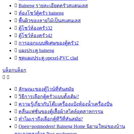

Baineng รายละเอียดครัวสแตนเลส

ห้องโชว์ตู้ครัว baineng

พื้นผิวของลายไม้เป็นสแตนเลส

ตู้โชว์ห้องครัว32

ตู้โชว์ห้องครัว42

การออกแบบพิเศษของตู้ครัว2

แผงประตู baineng

ชุดแผงประตู opexel-PVC clad
บล็อกบล็อก



ลักษณะของตู้ไวน์ที่ทันสมัย

วิธีการเลือกตู้ครัวแบบดั้งเดิม?

ความรู้เกี่ยวกับโต๊ะเครื่องแป้งห้องน้ำเครื่องปั่น

คลื่นแฟชั่นของตู้เสื้อผ้าสไตล์อุตสาหกรรม

ทำไมเราถึงเลือกตู้ทีวีที่ทันสมัย?

Open×postmodern! Baineng Home นิยามใหม่ของบ้าน
คุณภาพสูงด้วย Post-modernism