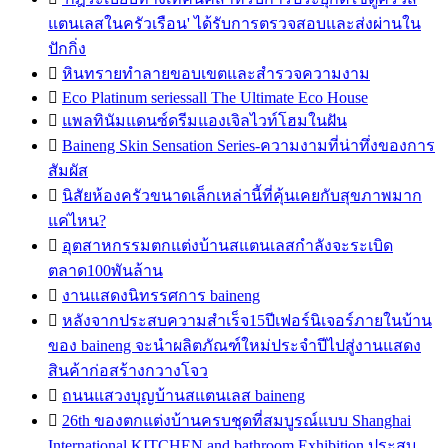
แตนเลสในครัวเรือน' ได้รับการตรวจสอบและส่งผ่านใน
ปักกิ่ง

หินทรายทำลายขอบเขตและสำรวจความงาม

Eco Platinum seriessall The Ultimate Eco House

แพลทินัมแดนซ์ดรีมแองเจิลไวท์โฮมในฝัน

Baineng Skin Sensation Series-ความงามที่น่าทึ่งของการ
สัมผัส

นิสัยห้องครัวขนาดเล็กเหล่านี้ที่คุ้นเคยกับสุขภาพมาก
แค่ไหน?

อุตสาหกรรมตกแต่งบ้านสแตนเลสกำลังจะระเบิด
ตลาด100พันล้าน

งานแสดงนิทรรศการ baineng

หลังจากประสบความสำเร็จ15ปีเฟอร์นิเจอร์ภายในบ้าน
ของ baineng จะนำผลิตภัณฑ์ใหม่ประจำปีไปสู่งานแสดง
สินค้าก่อสร้างกวางโจว

ถนนแสวงบุญบ้านสแตนเลส baineng

26th ของตกแต่งบ้านครบชุดที่สมบูรณ์แบบ Shanghai
International KITCHEN and bathroom Exhibition ประสบ