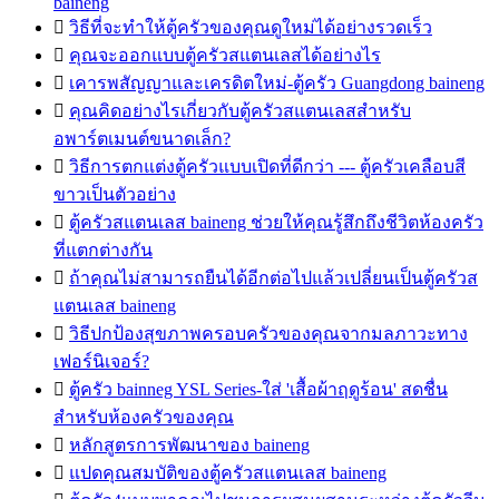
baineng

วิธีที่จะทำให้ตู้ครัวของคุณดูใหม่ได้อย่างรวดเร็ว

คุณจะออกแบบตู้ครัวสแตนเลสได้อย่างไร

เคารพสัญญาและเครดิตใหม่-ตู้ครัว Guangdong baineng

คุณคิดอย่างไรเกี่ยวกับตู้ครัวสแตนเลสสำหรับ
อพาร์ตเมนต์ขนาดเล็ก?

วิธีการตกแต่งตู้ครัวแบบเปิดที่ดีกว่า --- ตู้ครัวเคลือบสี
ขาวเป็นตัวอย่าง

ตู้ครัวสแตนเลส baineng ช่วยให้คุณรู้สึกถึงชีวิตห้องครัว
ที่แตกต่างกัน

ถ้าคุณไม่สามารถยืนได้อีกต่อไปแล้วเปลี่ยนเป็นตู้ครัวส
แตนเลส baineng

วิธีปกป้องสุขภาพครอบครัวของคุณจากมลภาวะทาง
เฟอร์นิเจอร์?

ตู้ครัว bainneg YSL Series-ใส่ 'เสื้อผ้าฤดูร้อน' สดชื่น
สำหรับห้องครัวของคุณ

หลักสูตรการพัฒนาของ baineng

แปดคุณสมบัติของตู้ครัวสแตนเลส baineng