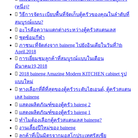
(หนึ่ง)?

วิธีการจัดระเบียบพื้นที่จัดเก็บตู้ครัวของคุณในลำดับที่
สมบูรณ์แบบ?

อะไรคือความแตกต่างระหว่างตู้ครัวสแตนเลส

ชุดซ้อมกีฬา

ภาชนะที่จัดส่งจาก baineng ไปยังอินเดียในวันที่7th
April.2018

การเยี่ยมชมลูกค้าที่สมบูรณ์แบบในเดือน
มีนาคม19,2018

2018 baineng Amazing Modern KITCHEN cabinet รูป
แบบใหม่

ทางเลือกที่ดีที่สุดของตู้ครัวระดับไฮเอนด์, ตู้ครัวสแตน
เลส baineng

แสดงผลิตภัณฑ์ของตู้ครัว baieng 2

แสดงผลิตภัณฑ์ของตู้ครัว baieng 1

ทำไมต้องเลือกตู้ครัวสแตนเลส baineng?

งานเลี้ยงปีใหม่ของ baineng

ลูกค้าที่เป็นมิตรจากมอสโกประเทศรัสเซีย