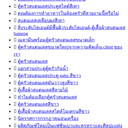

ตู้ครัวสแตนเลสประตูสไลด์สีเทา

คุณต้องการทำอาหารในห้องครัวที่สวยงามนี้หรือไม่

สแตนเลสเคลือบผงสีเทา

สิ่งระดับไฮเอนด์มีพื้นผิวระดับไฮเอนด์-ตู้เสื้อผ้าสแตนเลส
baineng

เมลามีนพร้อมตู้ครัวสแตนเลสขนาดเล็ก

ตู้ครัวสแตนเลสขนาดใหญ่จากความคิดเห็น cilent ของ
เรา

ตู้ครัวสแตนเลส

แยกส่วนประตูตู้ครัวกันน้ำ

ตู้ครัวสแตนเลสประตู galss สีขาว

ตู้ครัวสแตนเลสมันวาวสูงสีขาว

ตู้เสื้อผ้าสแตนเลสสีลายไม้

ทำไมต้องเลือกตู้ครัวสแตนเลส

ตู้ครัวสแตนเลสสีขาว

ตู้เสื้อผ้าสแตนเลสสไตล์โมเดรนสีขาว

นิทรรศการกรกฎาคมอุ่นเครื่อง

ผลิตภัณฑ์ใหม่เป็นแฟชั่นเบาและหรูหราและศิลปะแห่ง