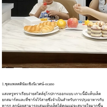
1.ชุดแพลตตินัมเชิงนิเวศน์-ocano
แสงหรูหราเรียบง่ายสไตล์ยุโรปการออกแบบ เกาะนี้มีแท็บเล็ต
ยกสมาร์ทและที่ชาร์จไร้สายซึ่งจำเป็นสำหรับการปรุงอาหารกับ
ทารก ลูกน้อยสามารถเล่นแท็บเล็ตได้คุณแม่จะสบายใจมากขึ้น