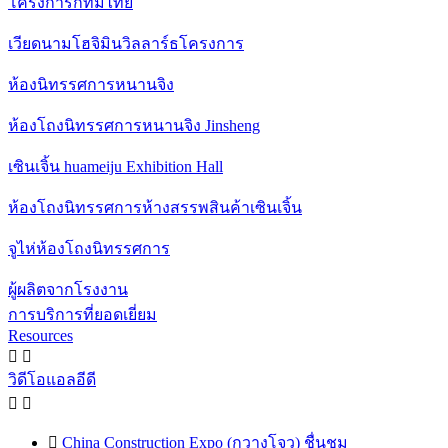
โครงการกทมไทย
เวียดนามโฮจิมินวิลลาร์ธโครงการ
ห้องนิทรรศการหนานจิง
ห้องโถงนิทรรศการหนานจิง Jinsheng
เซินเจิ้น huameiju Exhibition Hall
ห้องโถงนิทรรศการห้างสรรพสินค้าเซินเจิ้น
จูไห่ห้องโถงนิทรรศการ
ผู้ผลิตจากโรงงาน
การบริการที่ยอดเยี่ยม
Resources


วิดีโอแอลอีดี



China Construction Expo (กวางโจว) ชื่นชม