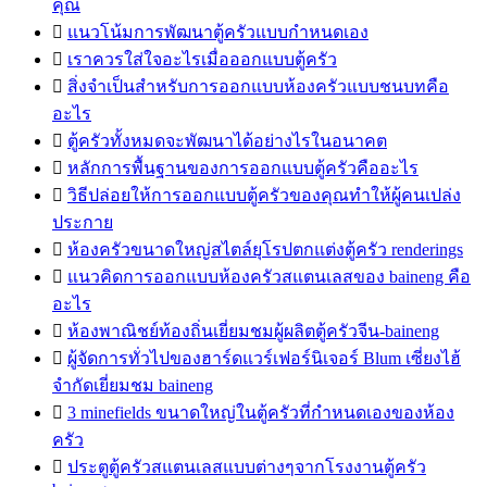
คุณ

แนวโน้มการพัฒนาตู้ครัวแบบกำหนดเอง

เราควรใส่ใจอะไรเมื่อออกแบบตู้ครัว

สิ่งจำเป็นสำหรับการออกแบบห้องครัวแบบชนบทคือ
อะไร

ตู้ครัวทั้งหมดจะพัฒนาได้อย่างไรในอนาคต

หลักการพื้นฐานของการออกแบบตู้ครัวคืออะไร

วิธีปล่อยให้การออกแบบตู้ครัวของคุณทำให้ผู้คนเปล่ง
ประกาย

ห้องครัวขนาดใหญ่สไตล์ยุโรปตกแต่งตู้ครัว renderings

แนวคิดการออกแบบห้องครัวสแตนเลสของ baineng คือ
อะไร

ห้องพาณิชย์ท้องถิ่นเยี่ยมชมผู้ผลิตตู้ครัวจีน-baineng

ผู้จัดการทั่วไปของฮาร์ดแวร์เฟอร์นิเจอร์ Blum เซี่ยงไฮ้
จำกัดเยี่ยมชม baineng

3 minefields ขนาดใหญ่ในตู้ครัวที่กำหนดเองของห้อง
ครัว

ประตูตู้ครัวสแตนเลสแบบต่างๆจากโรงงานตู้ครัว