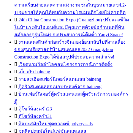
ความเรียบง่ายและความสง่างามชนกันบูธหมายเลข4.2-
11จะช่วยให้คุณได้พบกับความโรแมนติกโดยไม่คาดคิด

24th China Construction Expo (Guangzhou) ปรับแต่งชีวิต
ในบ้านระดับไฮเอนด์และมีคุณภาพด้วยข้อกำหนดที่ทัน
สมัยลองดูรุ่นใหม่ของประสบการณ์ดื่มด่ำ Yanyi Space!

งานแสดงสินค้าก่อสร้างจีนมองย้อนกลับไปที่งานเลี้ยง
ของสุนทรียศาสตร์บ้านสแตนเลส2022 Guangzhou
Construction Expo ได้ข้อสรุปที่ประสบความสำเร็จ!

เวียดนามวิลล่าไอคอนโครงการกรณีการติดตั้ง

เกี่ยวกับ baineng

รายละเอียดเฟอร์นิเจอร์สแตนเลส baineng

ตู้ครัวสแตนเลสอเนกประสงค์จาก baineng

บ้านเฟอร์นิเจอร์ตู้ครัวสแตนเลสตู้ครัวนวัตกรรมองค์กร
ตู้

ตู้โชว์ห้องครัว23

ตู้โชว์ห้องครัว31

ศิลปะสมัยใหม่ชุดควอตซ์ polycrystals

ชุดศิลปะสมัยใหม่แฟชั่นสแตนเลส