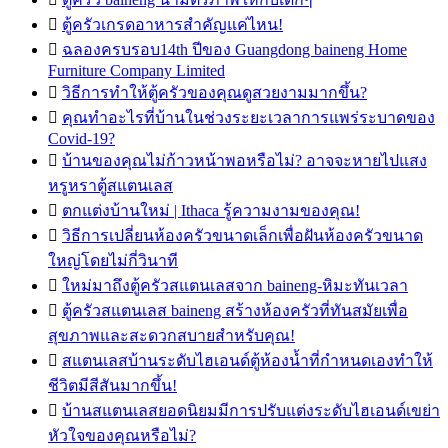

ตู้ครัวเกรดอาหารสำคัญแค่ไหน!

ฉลองครบรอบ14th ปีของ Guangdong baineng Home
Furniture Company Limited

วิธีการทำให้ตู้ครัวของคุณดูสวยงามมากขึ้น?

คุณทำอะไรที่บ้านในช่วงระยะเวลาการแพร่ระบาดของ
Covid-19?

บ้านของคุณไม่ก้าวหน้าพอหรือไม่? อาจจะหายไปแสง
หรูหราตู้สแตนเลส

ตกแต่งบ้านใหม่ | Ithaca รู้ความงามของคุณ!

วิธีการเปลี่ยนห้องครัวขนาดเล็กเพื่อฝันห้องครัวขนาด
ใหญ่โดยไม่กี่วินาที

ใหม่มาถึงตู้ครัวสแตนเลสจาก baineng-หิมะทันเวลา

ตู้ครัวสแตนเลส baineng สร้างห้องครัวที่ทันสมัยเพื่อ
สุขภาพและสะดวกสบายสำหรับคุณ!

สแตนเลสบ้านระดับไฮเอนด์ตู้ห้องน้ำที่กำหนดเองทำให้
ชีวิตมีสีสันมากขึ้น!

บ้านสแตนเลสยอดนิยมมีการปรับแต่งระดับไฮเอนด์เขย่า
หัวใจของคุณหรือไม่?