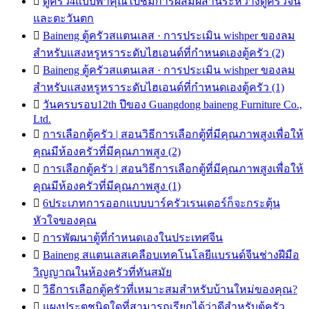

ตู้ครัว4แบบพาคุณไปชมการผสมผสานระหว่างตู้ครัวจีน
และตะวันตก

Baineng ตู้ครัวสแตนเลส · การประเมิน wishper ของลม
สำหรับแสงหรูหราระดับไฮเอนด์ที่กำหนดเองตู้ครัว (2)

Baineng ตู้ครัวสแตนเลส · การประเมิน wishper ของลม
สำหรับแสงหรูหราระดับไฮเอนด์ที่กำหนดเองตู้ครัว (1)

วันครบรอบ12th ปีของ Guangdong baineng Furniture Co.,
Ltd.

การเลือกตู้ครัว | สอนวิธีการเลือกตู้ที่มีคุณภาพสูงเพื่อให้
คุณมีห้องครัวที่มีคุณภาพสูง (2)

การเลือกตู้ครัว | สอนวิธีการเลือกตู้ที่มีคุณภาพสูงเพื่อให้
คุณมีห้องครัวที่มีคุณภาพสูง (1)

6ประเภทการออกแบบบาร์ครัวเรนเดอร์ก็จะกระตุ้น
หัวใจของคุณ

การพัฒนาตู้ที่กำหนดเองในประเทศจีน

Baineng สแตนเลสเคลือบเทคโนโลยีแบรนด์จีนช่างฝีมือ
วิญญาณในห้องครัวที่ทันสมัย

วิธีการเลือกตู้ครัวที่เหมาะสมสำหรับบ้านใหม่ของคุณ?

แผงประตูชนิดใดที่สามารถเรียกได้ว่าดีสำหรับตู้ครัว