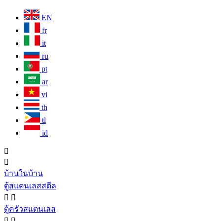
EN
fr
it
ru
pt
ar
vi
th
tl
id


บ้านในบ้าน
ตู้สแตนเลสสตีล


ตู้ครัวสแตนเลส

