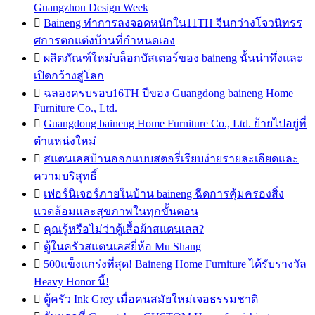
Guangzhou Design Week

Baineng ทำการลงจอดหนักใน11TH จีนกว่างโจวนิทรร
ศการตกแต่งบ้านที่กำหนดเอง

ผลิตภัณฑ์ใหม่บล็อกบัสเตอร์ของ baineng นั้นน่าทึ่งและ
เปิดกว้างสู่โลก

ฉลองครบรอบ16TH ปีของ Guangdong baineng Home
Furniture Co., Ltd.

Guangdong baineng Home Furniture Co., Ltd. ย้ายไปอยู่ที่
ตำแหน่งใหม่

สแตนเลสบ้านออกแบบสตอรี่เรียบง่ายรายละเอียดและ
ความบริสุทธิ์

เฟอร์นิเจอร์ภายในบ้าน baineng ฉีดการคุ้มครองสิ่ง
แวดล้อมและสุขภาพในทุกขั้นตอน

คุณรู้หรือไม่ว่าตู้เสื้อผ้าสแตนเลส?

ตู้ในครัวสแตนเลสยี่ห้อ Mu Shang

500แข็งแกร่งที่สุด! Baineng Home Furniture ได้รับรางวัล
Heavy Honor นี้!

ตู้ครัว Ink Grey เมื่อคนสมัยใหม่เจอธรรมชาติ