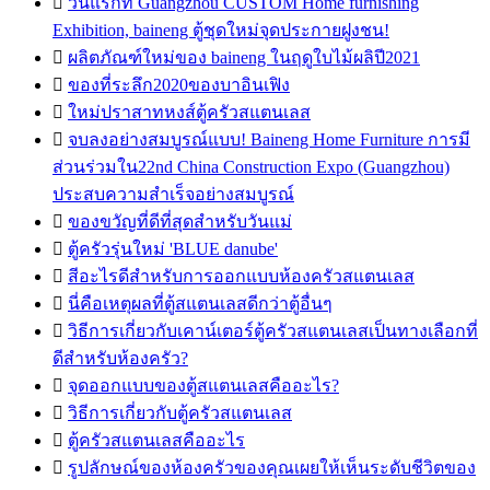

วันแรกที่ Guangzhou CUSTOM Home furnishing
Exhibition, baineng ตู้ชุดใหม่จุดประกายฝูงชน!

ผลิตภัณฑ์ใหม่ของ baineng ในฤดูใบไม้ผลิปี2021

ของที่ระลึก2020ของบาอินเฟิง

ใหม่ปราสาทหงส์ตู้ครัวสแตนเลส

จบลงอย่างสมบูรณ์แบบ! Baineng Home Furniture การมี
ส่วนร่วมใน22nd China Construction Expo (Guangzhou)
ประสบความสำเร็จอย่างสมบูรณ์

ของขวัญที่ดีที่สุดสำหรับวันแม่

ตู้ครัวรุ่นใหม่ 'BLUE danube'

สีอะไรดีสำหรับการออกแบบห้องครัวสแตนเลส

นี่คือเหตุผลที่ตู้สแตนเลสดีกว่าตู้อื่นๆ

วิธีการเกี่ยวกับเคาน์เตอร์ตู้ครัวสแตนเลสเป็นทางเลือกที่
ดีสำหรับห้องครัว?

จุดออกแบบของตู้สแตนเลสคืออะไร?

วิธีการเกี่ยวกับตู้ครัวสแตนเลส

ตู้ครัวสแตนเลสคืออะไร

รูปลักษณ์ของห้องครัวของคุณเผยให้เห็นระดับชีวิตของ