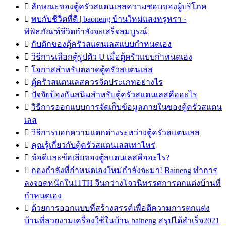

ลักษณะของตู้ครัวสแตนเลสความชอบของผู้บริโภค

พบกับชีวิตที่ดี | baoneng บ้านใหม่แสงหรูหรา ·
พิพิธภัณฑ์ชีวิตกำลังจะเสร็จสมบูรณ์

กับดักของตู้ครัวสแตนเลสแบบกำหนดเอง

วิธีการเลือกตู้รูปตัว U เมื่อตู้ครัวแบบกำหนดเอง

โอกาสสำหรับตลาดตู้ครัวสแตนเลส

ตู้ครัวสแตนเลสควรจัดประเภทอย่างไร

ปัจจัยป้องกันสนิมสำหรับตู้ครัวสแตนเลสคืออะไร

วิธีการออกแบบการจัดเก็บข้อมูลภายในของตู้ครัวสแตน
เลส

วิธีการบอกความแตกต่างระหว่างตู้ครัวสแตนเลส

คุณรู้เกี่ยวกับตู้ครัวสแตนเลสเท่าไหร่

ข้อดีและข้อเสียของตู้สแตนเลสคืออะไร?

กองกำลังที่กำหนดเองใหม่กำลังจะมา! Baineng ทำการ
ลงจอดหนักใน11TH จีนกว่างโจวนิทรรศการตกแต่งบ้านที่
กำหนดเอง

ด้วยการออกแบบที่สร้างสรรค์เพื่อตีความการตกแต่ง
บ้านที่สวยงามเครื่องใช้ในบ้าน baineng สรุปได้สำเร็จ2021