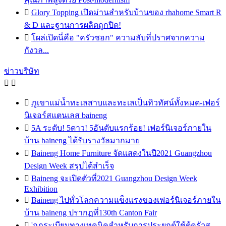

Glory Topping เปิดม่านสำหรับบ้านของ rhahome Smart R
& D และฐานการผลิตถูกปิด!

โผล่เปิดนี่คือ "ครัวซอก" ความลับที่ปราศจากความ
กังวล...
ข่าวบริษัท



ภูเขาแม่น้ำทะเลสาบและทะเลเป็นทิวทัศน์ทั้งหมด-เฟอร์
นิเจอร์สแตนเลส baineng

5A ระดับ! 5ดาว! 5อันดับแรกร้อย! เฟอร์นิเจอร์ภายใน
บ้าน baineng ได้รับรางวัลมากมาย

Baineng Home Furniture จัดแสดงในปี2021 Guangzhou
Design Week สรุปได้สำเร็จ

Baineng จะเปิดตัวที่2021 Guangzhou Design Week
Exhibition

Baineng ไปทั่วโลกความแข็งแรงของเฟอร์นิเจอร์ภายใน
บ้าน baineng ปรากฏที่130th Canton Fair

'กฎระเบียบทางเทคนิคสำหรับการประยุกต์ใช้ตู้ครัวส