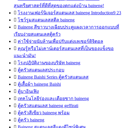
สุนทรียศาสตร์ที่ดีที่สุดของตกแต่งบ้าน baineng!

โรงงานเฟอร์นิเจอร์สแตนเลส baineng Introduction9 23

โชว์รูมสแตนเลสสตีล baineng

Baineng สีขาวบางเฉียบประตูแผงเวลาการออกแบบที่
เรียบง่ายสแตนเลสตู้ครัว

ค่าใช้จ่ายนับล้านเพื่อปรับแต่งเลเซอร์ดิจิตอล

คุณรู้หรือไม่เคาน์เตอร์สแตนเลสที่เป็นของแข็งขอ
แนะนำมัน!

โรงปฏิบัติงานของบริษัท baineng

ตู้ครัวสแตนเลสประกอบ

Baineng Baishi Series ตู้ครัวสแตนเลส

ตู้เสื้อผ้า baineng Baishi

ตู้บาอินเฟิง

เทคโนโลยีร่องและเดือยซาก baineng

ตู้ครัวสแตนเลส baineng geffirati

ตู้ครัวสีเขียว baineng พร้อม

ตู้ครัว baineng

Baineng สแตนเลสสีแดงดีไซน์พิเศษ