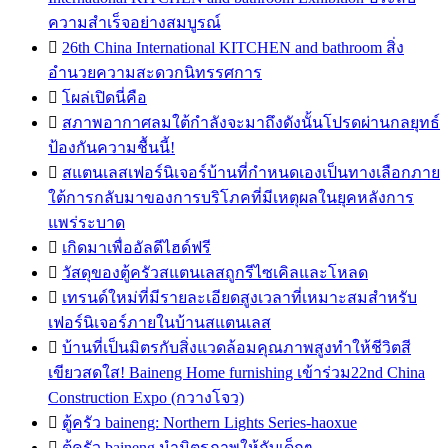
ความสำเร็จอย่างสมบูรณ์

26th China International KITCHEN and bathroom สิ่ง
อำนวยความสะดวกนิทรรศการ

โผล่เปิดนี่คือ

สภาพอากาศลมใต้กำลังจะมาถึงดังนั้นโปรดผ่านกลยุทธ์
ป้องกันความชื้นนี้!

สแตนเลสเฟอร์นิเจอร์บ้านที่กำหนดเองเป็นทางเลือกภาย
ใต้การกลับมาของการบริโภคที่มีเหตุผลในยุคหลังการ
แพร่ระบาด

เกิดมาเพื่ออัลดีไฮด์ฟรี

วัสดุของตู้ครัวสแตนเลสถูกรีไซเคิลและโหลด

เทรนด์ใหม่ที่มีรายละเอียดสูงเวลาที่เหมาะสมสำหรับ
เฟอร์นิเจอร์ภายในบ้านสแตนเลส

บ้านที่เป็นมิตรกับสิ่งแวดล้อมคุณภาพสูงทำให้ชีวิตสี
เขียวสดใส! Baineng Home furnishing เข้าร่วม22nd China
Construction Expo (กวางโจว)

ตู้ครัว baineng: Northern Lights Series-haoxue

ตู้ครัว baineng นำมิตรภาพให้กับเด็กๆ