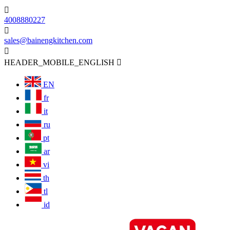

4008880227

sales@bainengkitchen.com

HEADER_MOBILE_ENGLISH

EN
fr
it
ru
pt
ar
vi
th
tl
id