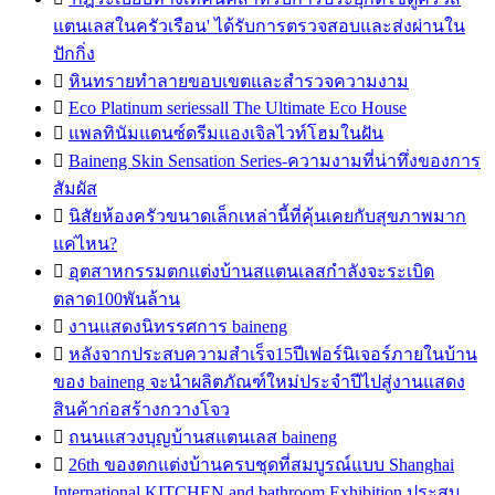
แตนเลสในครัวเรือน' ได้รับการตรวจสอบและส่งผ่านใน
ปักกิ่ง

หินทรายทำลายขอบเขตและสำรวจความงาม

Eco Platinum seriessall The Ultimate Eco House

แพลทินัมแดนซ์ดรีมแองเจิลไวท์โฮมในฝัน

Baineng Skin Sensation Series-ความงามที่น่าทึ่งของการ
สัมผัส

นิสัยห้องครัวขนาดเล็กเหล่านี้ที่คุ้นเคยกับสุขภาพมาก
แค่ไหน?

อุตสาหกรรมตกแต่งบ้านสแตนเลสกำลังจะระเบิด
ตลาด100พันล้าน

งานแสดงนิทรรศการ baineng

หลังจากประสบความสำเร็จ15ปีเฟอร์นิเจอร์ภายในบ้าน
ของ baineng จะนำผลิตภัณฑ์ใหม่ประจำปีไปสู่งานแสดง
สินค้าก่อสร้างกวางโจว

ถนนแสวงบุญบ้านสแตนเลส baineng

26th ของตกแต่งบ้านครบชุดที่สมบูรณ์แบบ Shanghai
International KITCHEN and bathroom Exhibition ประสบ