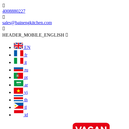

4008880227

sales@bainengkitchen.com

HEADER_MOBILE_ENGLISH

EN
fr
it
ru
pt
ar
vi
th
tl
id