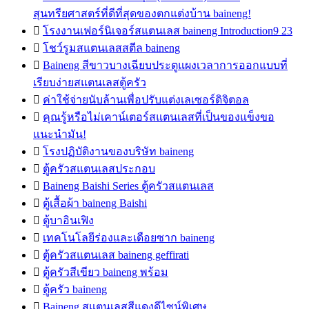
สุนทรียศาสตร์ที่ดีที่สุดของตกแต่งบ้าน baineng!

โรงงานเฟอร์นิเจอร์สแตนเลส baineng Introduction9 23

โชว์รูมสแตนเลสสตีล baineng

Baineng สีขาวบางเฉียบประตูแผงเวลาการออกแบบที่
เรียบง่ายสแตนเลสตู้ครัว

ค่าใช้จ่ายนับล้านเพื่อปรับแต่งเลเซอร์ดิจิตอล

คุณรู้หรือไม่เคาน์เตอร์สแตนเลสที่เป็นของแข็งขอ
แนะนำมัน!

โรงปฏิบัติงานของบริษัท baineng

ตู้ครัวสแตนเลสประกอบ

Baineng Baishi Series ตู้ครัวสแตนเลส

ตู้เสื้อผ้า baineng Baishi

ตู้บาอินเฟิง

เทคโนโลยีร่องและเดือยซาก baineng

ตู้ครัวสแตนเลส baineng geffirati

ตู้ครัวสีเขียว baineng พร้อม

ตู้ครัว baineng

Baineng สแตนเลสสีแดงดีไซน์พิเศษ