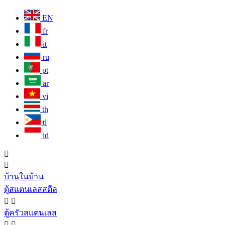
EN
fr
it
ru
pt
ar
vi
th
tl
id


บ้านในบ้าน
ตู้สแตนเลสสตีล


ตู้ครัวสแตนเลส

