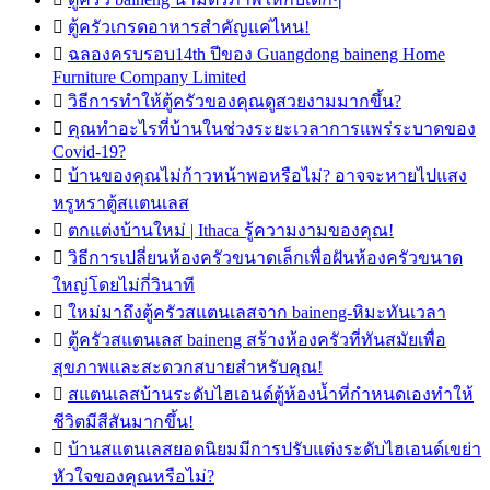

ตู้ครัวเกรดอาหารสำคัญแค่ไหน!

ฉลองครบรอบ14th ปีของ Guangdong baineng Home
Furniture Company Limited

วิธีการทำให้ตู้ครัวของคุณดูสวยงามมากขึ้น?

คุณทำอะไรที่บ้านในช่วงระยะเวลาการแพร่ระบาดของ
Covid-19?

บ้านของคุณไม่ก้าวหน้าพอหรือไม่? อาจจะหายไปแสง
หรูหราตู้สแตนเลส

ตกแต่งบ้านใหม่ | Ithaca รู้ความงามของคุณ!

วิธีการเปลี่ยนห้องครัวขนาดเล็กเพื่อฝันห้องครัวขนาด
ใหญ่โดยไม่กี่วินาที

ใหม่มาถึงตู้ครัวสแตนเลสจาก baineng-หิมะทันเวลา

ตู้ครัวสแตนเลส baineng สร้างห้องครัวที่ทันสมัยเพื่อ
สุขภาพและสะดวกสบายสำหรับคุณ!

สแตนเลสบ้านระดับไฮเอนด์ตู้ห้องน้ำที่กำหนดเองทำให้
ชีวิตมีสีสันมากขึ้น!

บ้านสแตนเลสยอดนิยมมีการปรับแต่งระดับไฮเอนด์เขย่า
หัวใจของคุณหรือไม่?