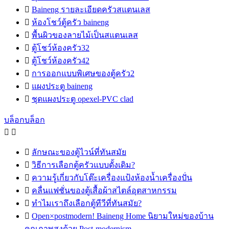

Baineng รายละเอียดครัวสแตนเลส

ห้องโชว์ตู้ครัว baineng

พื้นผิวของลายไม้เป็นสแตนเลส

ตู้โชว์ห้องครัว32

ตู้โชว์ห้องครัว42

การออกแบบพิเศษของตู้ครัว2

แผงประตู baineng

ชุดแผงประตู opexel-PVC clad
บล็อกบล็อก



ลักษณะของตู้ไวน์ที่ทันสมัย

วิธีการเลือกตู้ครัวแบบดั้งเดิม?

ความรู้เกี่ยวกับโต๊ะเครื่องแป้งห้องน้ำเครื่องปั่น

คลื่นแฟชั่นของตู้เสื้อผ้าสไตล์อุตสาหกรรม

ทำไมเราถึงเลือกตู้ทีวีที่ทันสมัย?

Open×postmodern! Baineng Home นิยามใหม่ของบ้าน
คุณภาพสูงด้วย Post-modernism