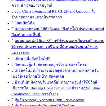
ความสำเร็จอย่างสมบูรณ์

26th China International KITCHEN and bathroom สิ่ง
อำนวยความสะดวกนิทรรศการ

โผล่เปิดนี่คือ

สภาพอากาศลมใต้กำลังจะมาถึงดังนั้นโปรดผ่านกลยุทธ์
ป้องกันความชื้นนี้!

สแตนเลสเฟอร์นิเจอร์บ้านที่กำหนดเองเป็นทางเลือกภาย
ใต้การกลับมาของการบริโภคที่มีเหตุผลในยุคหลังการ
แพร่ระบาด

เกิดมาเพื่ออัลดีไฮด์ฟรี

วัสดุของตู้ครัวสแตนเลสถูกรีไซเคิลและโหลด

เทรนด์ใหม่ที่มีรายละเอียดสูงเวลาที่เหมาะสมสำหรับ
เฟอร์นิเจอร์ภายในบ้านสแตนเลส

บ้านที่เป็นมิตรกับสิ่งแวดล้อมคุณภาพสูงทำให้ชีวิตสี
เขียวสดใส! Baineng Home furnishing เข้าร่วม22nd China
Construction Expo (กวางโจว)

ตู้ครัว baineng: Northern Lights Series-haoxue

ตู้ครัว baineng นำมิตรภาพให้กับเด็กๆ