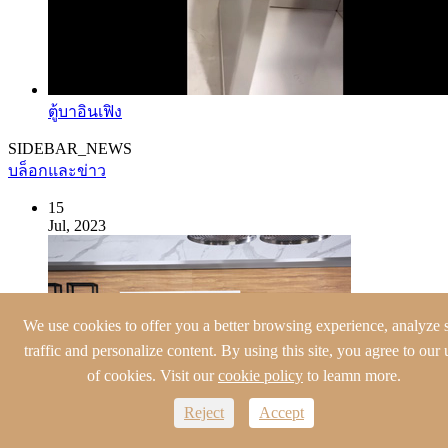
ตู้บาอินเฟิง
SIDEBAR_NEWS
บล็อกและข่าว
15
Jul, 2023
We use cookies to offer you a better browsing experience, analyze s
traffic and personalize content. By using this site, you agree to our 
of cookies. Visit our
cookie policy
to leamn more.
Reject
Accept