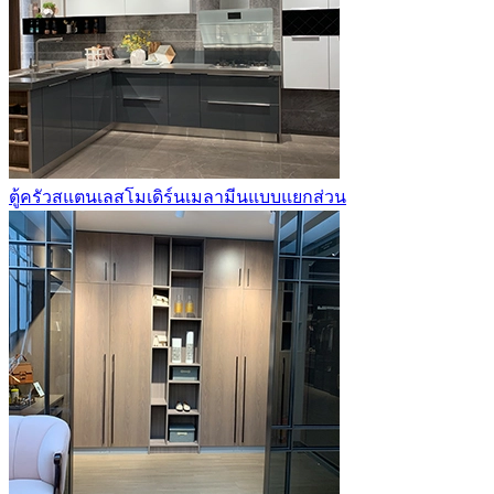
ตู้ครัวสแตนเลสโมเดิร์นเมลามีนแบบแยกส่วน