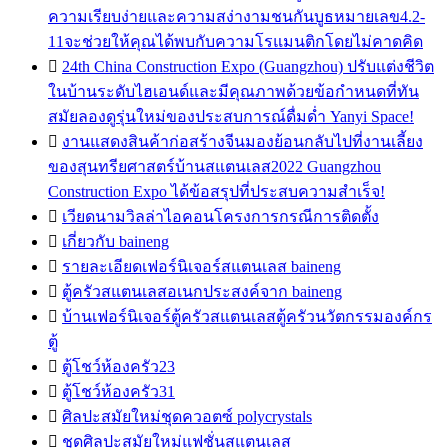
ความเรียบง่ายและความสง่างามชนกันบูธหมายเลข4.2-
11จะช่วยให้คุณได้พบกับความโรแมนติกโดยไม่คาดคิด

24th China Construction Expo (Guangzhou) ปรับแต่งชีวิต
ในบ้านระดับไฮเอนด์และมีคุณภาพด้วยข้อกำหนดที่ทัน
สมัยลองดูรุ่นใหม่ของประสบการณ์ดื่มด่ำ Yanyi Space!

งานแสดงสินค้าก่อสร้างจีนมองย้อนกลับไปที่งานเลี้ยง
ของสุนทรียศาสตร์บ้านสแตนเลส2022 Guangzhou
Construction Expo ได้ข้อสรุปที่ประสบความสำเร็จ!

เวียดนามวิลล่าไอคอนโครงการกรณีการติดตั้ง

เกี่ยวกับ baineng

รายละเอียดเฟอร์นิเจอร์สแตนเลส baineng

ตู้ครัวสแตนเลสอเนกประสงค์จาก baineng

บ้านเฟอร์นิเจอร์ตู้ครัวสแตนเลสตู้ครัวนวัตกรรมองค์กร
ตู้

ตู้โชว์ห้องครัว23

ตู้โชว์ห้องครัว31

ศิลปะสมัยใหม่ชุดควอตซ์ polycrystals

ชุดศิลปะสมัยใหม่แฟชั่นสแตนเลส