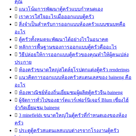
คุณ

แนวโน้มการพัฒนาตู้ครัวแบบกำหนดเอง

เราควรใส่ใจอะไรเมื่อออกแบบตู้ครัว

สิ่งจำเป็นสำหรับการออกแบบห้องครัวแบบชนบทคือ
อะไร

ตู้ครัวทั้งหมดจะพัฒนาได้อย่างไรในอนาคต

หลักการพื้นฐานของการออกแบบตู้ครัวคืออะไร

วิธีปล่อยให้การออกแบบตู้ครัวของคุณทำให้ผู้คนเปล่ง
ประกาย

ห้องครัวขนาดใหญ่สไตล์ยุโรปตกแต่งตู้ครัว renderings

แนวคิดการออกแบบห้องครัวสแตนเลสของ baineng คือ
อะไร

ห้องพาณิชย์ท้องถิ่นเยี่ยมชมผู้ผลิตตู้ครัวจีน-baineng

ผู้จัดการทั่วไปของฮาร์ดแวร์เฟอร์นิเจอร์ Blum เซี่ยงไฮ้
จำกัดเยี่ยมชม baineng

3 minefields ขนาดใหญ่ในตู้ครัวที่กำหนดเองของห้อง
ครัว

ประตูตู้ครัวสแตนเลสแบบต่างๆจากโรงงานตู้ครัว