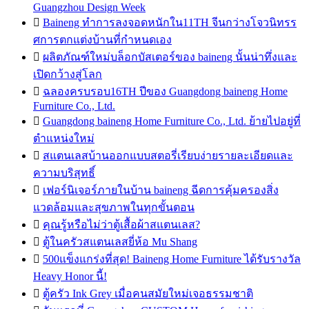
Guangzhou Design Week

Baineng ทำการลงจอดหนักใน11TH จีนกว่างโจวนิทรร
ศการตกแต่งบ้านที่กำหนดเอง

ผลิตภัณฑ์ใหม่บล็อกบัสเตอร์ของ baineng นั้นน่าทึ่งและ
เปิดกว้างสู่โลก

ฉลองครบรอบ16TH ปีของ Guangdong baineng Home
Furniture Co., Ltd.

Guangdong baineng Home Furniture Co., Ltd. ย้ายไปอยู่ที่
ตำแหน่งใหม่

สแตนเลสบ้านออกแบบสตอรี่เรียบง่ายรายละเอียดและ
ความบริสุทธิ์

เฟอร์นิเจอร์ภายในบ้าน baineng ฉีดการคุ้มครองสิ่ง
แวดล้อมและสุขภาพในทุกขั้นตอน

คุณรู้หรือไม่ว่าตู้เสื้อผ้าสแตนเลส?

ตู้ในครัวสแตนเลสยี่ห้อ Mu Shang

500แข็งแกร่งที่สุด! Baineng Home Furniture ได้รับรางวัล
Heavy Honor นี้!

ตู้ครัว Ink Grey เมื่อคนสมัยใหม่เจอธรรมชาติ