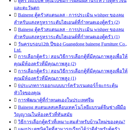

ตู้ครัว4แบบพาคุณไปชมการผสมผสานระหว่างตู้ครัวจีน
และตะวันตก

Baineng ตู้ครัวสแตนเลส · การประเมิน wishper ของลม
สำหรับแสงหรูหราระดับไฮเอนด์ที่กำหนดเองตู้ครัว (2)

Baineng ตู้ครัวสแตนเลส · การประเมิน wishper ของลม
สำหรับแสงหรูหราระดับไฮเอนด์ที่กำหนดเองตู้ครัว (1)

วันครบรอบ12th ปีของ Guangdong baineng Furniture Co.,
Ltd.

การเลือกตู้ครัว | สอนวิธีการเลือกตู้ที่มีคุณภาพสูงเพื่อให้
คุณมีห้องครัวที่มีคุณภาพสูง (2)

การเลือกตู้ครัว | สอนวิธีการเลือกตู้ที่มีคุณภาพสูงเพื่อให้
คุณมีห้องครัวที่มีคุณภาพสูง (1)

6ประเภทการออกแบบบาร์ครัวเรนเดอร์ก็จะกระตุ้น
หัวใจของคุณ

การพัฒนาตู้ที่กำหนดเองในประเทศจีน

Baineng สแตนเลสเคลือบเทคโนโลยีแบรนด์จีนช่างฝีมือ
วิญญาณในห้องครัวที่ทันสมัย

วิธีการเลือกตู้ครัวที่เหมาะสมสำหรับบ้านใหม่ของคุณ?

แผงประตูชนิดใดที่สามารถเรียกได้ว่าดีสำหรับตู้ครัว