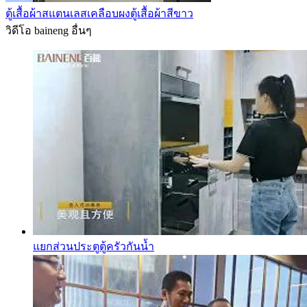
ตู้เสื้อผ้าสแตนเลสเคลือบผงตู้เสื้อผ้าสีขาว
วิดีโอ baineng อื่นๆ
แยกส่วนประตูตู้ครัวกันน้ำ