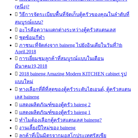
(หนึ่ง)?

วิธีการจัดระเบียบพื้นที่จัดเก็บตู้ครัวของคุณในลำดับที่
สมบูรณ์แบบ?

อะไรคือความแตกต่างระหว่างตู้ครัวสแตนเลส

ชุดซ้อมกีฬา

ภาชนะที่จัดส่งจาก baineng ไปยังอินเดียในวันที่7th
April.2018

การเยี่ยมชมลูกค้าที่สมบูรณ์แบบในเดือน
มีนาคม19,2018

2018 baineng Amazing Modern KITCHEN cabinet รูป
แบบใหม่

ทางเลือกที่ดีที่สุดของตู้ครัวระดับไฮเอนด์, ตู้ครัวสแตน
เลส baineng

แสดงผลิตภัณฑ์ของตู้ครัว baieng 2

แสดงผลิตภัณฑ์ของตู้ครัว baieng 1

ทำไมต้องเลือกตู้ครัวสแตนเลส baineng?

งานเลี้ยงปีใหม่ของ baineng

ลูกค้าที่เป็นมิตรจากมอสโกประเทศรัสเซีย