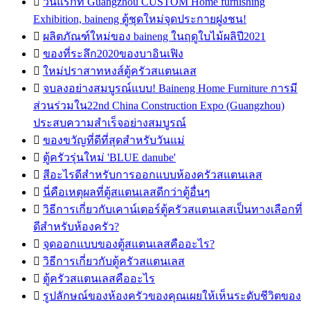

วันแรกที่ Guangzhou CUSTOM Home furnishing
Exhibition, baineng ตู้ชุดใหม่จุดประกายฝูงชน!

ผลิตภัณฑ์ใหม่ของ baineng ในฤดูใบไม้ผลิปี2021

ของที่ระลึก2020ของบาอินเฟิง

ใหม่ปราสาทหงส์ตู้ครัวสแตนเลส

จบลงอย่างสมบูรณ์แบบ! Baineng Home Furniture การมี
ส่วนร่วมใน22nd China Construction Expo (Guangzhou)
ประสบความสำเร็จอย่างสมบูรณ์

ของขวัญที่ดีที่สุดสำหรับวันแม่

ตู้ครัวรุ่นใหม่ 'BLUE danube'

สีอะไรดีสำหรับการออกแบบห้องครัวสแตนเลส

นี่คือเหตุผลที่ตู้สแตนเลสดีกว่าตู้อื่นๆ

วิธีการเกี่ยวกับเคาน์เตอร์ตู้ครัวสแตนเลสเป็นทางเลือกที่
ดีสำหรับห้องครัว?

จุดออกแบบของตู้สแตนเลสคืออะไร?

วิธีการเกี่ยวกับตู้ครัวสแตนเลส

ตู้ครัวสแตนเลสคืออะไร

รูปลักษณ์ของห้องครัวของคุณเผยให้เห็นระดับชีวิตของ