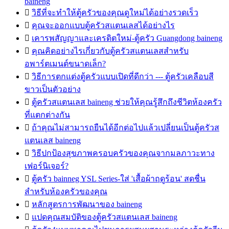
baineng

วิธีที่จะทำให้ตู้ครัวของคุณดูใหม่ได้อย่างรวดเร็ว

คุณจะออกแบบตู้ครัวสแตนเลสได้อย่างไร

เคารพสัญญาและเครดิตใหม่-ตู้ครัว Guangdong baineng

คุณคิดอย่างไรเกี่ยวกับตู้ครัวสแตนเลสสำหรับ
อพาร์ตเมนต์ขนาดเล็ก?

วิธีการตกแต่งตู้ครัวแบบเปิดที่ดีกว่า --- ตู้ครัวเคลือบสี
ขาวเป็นตัวอย่าง

ตู้ครัวสแตนเลส baineng ช่วยให้คุณรู้สึกถึงชีวิตห้องครัว
ที่แตกต่างกัน

ถ้าคุณไม่สามารถยืนได้อีกต่อไปแล้วเปลี่ยนเป็นตู้ครัวส
แตนเลส baineng

วิธีปกป้องสุขภาพครอบครัวของคุณจากมลภาวะทาง
เฟอร์นิเจอร์?

ตู้ครัว bainneg YSL Series-ใส่ 'เสื้อผ้าฤดูร้อน' สดชื่น
สำหรับห้องครัวของคุณ

หลักสูตรการพัฒนาของ baineng

แปดคุณสมบัติของตู้ครัวสแตนเลส baineng