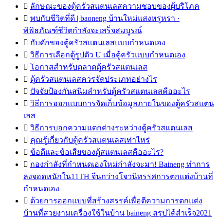

ลักษณะของตู้ครัวสแตนเลสความชอบของผู้บริโภค

พบกับชีวิตที่ดี | baoneng บ้านใหม่แสงหรูหรา ·
พิพิธภัณฑ์ชีวิตกำลังจะเสร็จสมบูรณ์

กับดักของตู้ครัวสแตนเลสแบบกำหนดเอง

วิธีการเลือกตู้รูปตัว U เมื่อตู้ครัวแบบกำหนดเอง

โอกาสสำหรับตลาดตู้ครัวสแตนเลส

ตู้ครัวสแตนเลสควรจัดประเภทอย่างไร

ปัจจัยป้องกันสนิมสำหรับตู้ครัวสแตนเลสคืออะไร

วิธีการออกแบบการจัดเก็บข้อมูลภายในของตู้ครัวสแตน
เลส

วิธีการบอกความแตกต่างระหว่างตู้ครัวสแตนเลส

คุณรู้เกี่ยวกับตู้ครัวสแตนเลสเท่าไหร่

ข้อดีและข้อเสียของตู้สแตนเลสคืออะไร?

กองกำลังที่กำหนดเองใหม่กำลังจะมา! Baineng ทำการ
ลงจอดหนักใน11TH จีนกว่างโจวนิทรรศการตกแต่งบ้านที่
กำหนดเอง

ด้วยการออกแบบที่สร้างสรรค์เพื่อตีความการตกแต่ง
บ้านที่สวยงามเครื่องใช้ในบ้าน baineng สรุปได้สำเร็จ2021