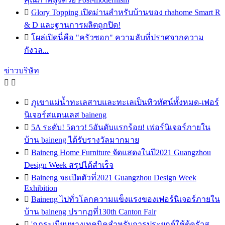

Glory Topping เปิดม่านสำหรับบ้านของ rhahome Smart R
& D และฐานการผลิตถูกปิด!

โผล่เปิดนี่คือ "ครัวซอก" ความลับที่ปราศจากความ
กังวล...
ข่าวบริษัท



ภูเขาแม่น้ำทะเลสาบและทะเลเป็นทิวทัศน์ทั้งหมด-เฟอร์
นิเจอร์สแตนเลส baineng

5A ระดับ! 5ดาว! 5อันดับแรกร้อย! เฟอร์นิเจอร์ภายใน
บ้าน baineng ได้รับรางวัลมากมาย

Baineng Home Furniture จัดแสดงในปี2021 Guangzhou
Design Week สรุปได้สำเร็จ

Baineng จะเปิดตัวที่2021 Guangzhou Design Week
Exhibition

Baineng ไปทั่วโลกความแข็งแรงของเฟอร์นิเจอร์ภายใน
บ้าน baineng ปรากฏที่130th Canton Fair

'กฎระเบียบทางเทคนิคสำหรับการประยุกต์ใช้ตู้ครัวส