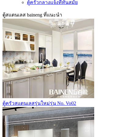
ตู้ครัวกลางแจ้งที่ทันสมัย
ตู้สแตนเลส baineng ที่แนะนำ
ตู้ครัวสแตนเลสรุ่นใหม่รุ่น No. Vo02