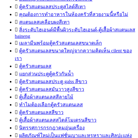

ตู้ครัวสแตนเลสประตูสไลด์สีเทา

คุณต้องการทำอาหารในห้องครัวที่สวยงามนี้หรือไม่

สแตนเลสเคลือบผงสีเทา

สิ่งระดับไฮเอนด์มีพื้นผิวระดับไฮเอนด์-ตู้เสื้อผ้าสแตนเลส
baineng

เมลามีนพร้อมตู้ครัวสแตนเลสขนาดเล็ก

ตู้ครัวสแตนเลสขนาดใหญ่จากความคิดเห็น cilent ของ
เรา

ตู้ครัวสแตนเลส

แยกส่วนประตูตู้ครัวกันน้ำ

ตู้ครัวสแตนเลสประตู galss สีขาว

ตู้ครัวสแตนเลสมันวาวสูงสีขาว

ตู้เสื้อผ้าสแตนเลสสีลายไม้

ทำไมต้องเลือกตู้ครัวสแตนเลส

ตู้ครัวสแตนเลสสีขาว

ตู้เสื้อผ้าสแตนเลสสไตล์โมเดรนสีขาว

นิทรรศการกรกฎาคมอุ่นเครื่อง

ผลิตภัณฑ์ใหม่เป็นแฟชั่นเบาและหรูหราและศิลปะแห่ง