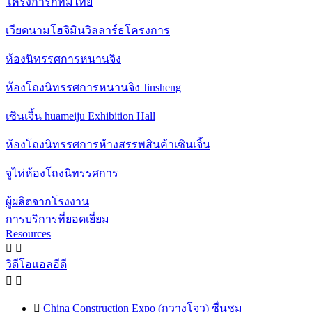
โครงการกทมไทย
เวียดนามโฮจิมินวิลลาร์ธโครงการ
ห้องนิทรรศการหนานจิง
ห้องโถงนิทรรศการหนานจิง Jinsheng
เซินเจิ้น huameiju Exhibition Hall
ห้องโถงนิทรรศการห้างสรรพสินค้าเซินเจิ้น
จูไห่ห้องโถงนิทรรศการ
ผู้ผลิตจากโรงงาน
การบริการที่ยอดเยี่ยม
Resources


วิดีโอแอลอีดี



China Construction Expo (กวางโจว) ชื่นชม