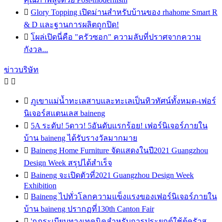

Glory Topping เปิดม่านสำหรับบ้านของ rhahome Smart R
& D และฐานการผลิตถูกปิด!

โผล่เปิดนี่คือ "ครัวซอก" ความลับที่ปราศจากความ
กังวล...
ข่าวบริษัท



ภูเขาแม่น้ำทะเลสาบและทะเลเป็นทิวทัศน์ทั้งหมด-เฟอร์
นิเจอร์สแตนเลส baineng

5A ระดับ! 5ดาว! 5อันดับแรกร้อย! เฟอร์นิเจอร์ภายใน
บ้าน baineng ได้รับรางวัลมากมาย

Baineng Home Furniture จัดแสดงในปี2021 Guangzhou
Design Week สรุปได้สำเร็จ

Baineng จะเปิดตัวที่2021 Guangzhou Design Week
Exhibition

Baineng ไปทั่วโลกความแข็งแรงของเฟอร์นิเจอร์ภายใน
บ้าน baineng ปรากฏที่130th Canton Fair

'กฎระเบียบทางเทคนิคสำหรับการประยุกต์ใช้ตู้ครัวส