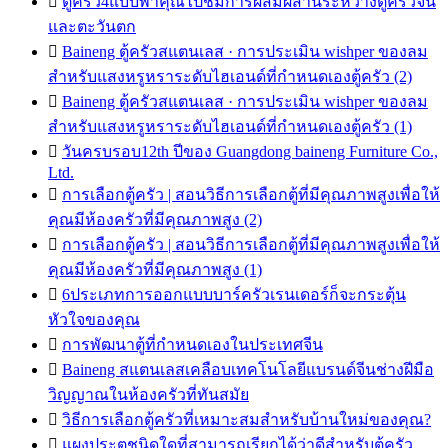

ตู้ครัว4แบบพาคุณไปชมการผสมผสานระหว่างตู้ครัวจีน
และตะวันตก

Baineng ตู้ครัวสแตนเลส · การประเมิน wishper ของลม
สำหรับแสงหรูหราระดับไฮเอนด์ที่กำหนดเองตู้ครัว (2)

Baineng ตู้ครัวสแตนเลส · การประเมิน wishper ของลม
สำหรับแสงหรูหราระดับไฮเอนด์ที่กำหนดเองตู้ครัว (1)

วันครบรอบ12th ปีของ Guangdong baineng Furniture Co.,
Ltd.

การเลือกตู้ครัว | สอนวิธีการเลือกตู้ที่มีคุณภาพสูงเพื่อให้
คุณมีห้องครัวที่มีคุณภาพสูง (2)

การเลือกตู้ครัว | สอนวิธีการเลือกตู้ที่มีคุณภาพสูงเพื่อให้
คุณมีห้องครัวที่มีคุณภาพสูง (1)

6ประเภทการออกแบบบาร์ครัวเรนเดอร์ก็จะกระตุ้น
หัวใจของคุณ

การพัฒนาตู้ที่กำหนดเองในประเทศจีน

Baineng สแตนเลสเคลือบเทคโนโลยีแบรนด์จีนช่างฝีมือ
วิญญาณในห้องครัวที่ทันสมัย

วิธีการเลือกตู้ครัวที่เหมาะสมสำหรับบ้านใหม่ของคุณ?

แผงประตูชนิดใดที่สามารถเรียกได้ว่าดีสำหรับตู้ครัว