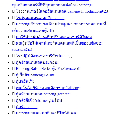
สุนทรียศาสตร์ที่ดีที่สุดของตกแต่งบ้าน baineng!

โรงงานเฟอร์นิเจอร์สแตนเลส baineng Introduction9 23

โชว์รูมสแตนเลสสตีล baineng

Baineng สีขาวบางเฉียบประตูแผงเวลาการออกแบบที่
เรียบง่ายสแตนเลสตู้ครัว

ค่าใช้จ่ายนับล้านเพื่อปรับแต่งเลเซอร์ดิจิตอล

คุณรู้หรือไม่เคาน์เตอร์สแตนเลสที่เป็นของแข็งขอ
แนะนำมัน!

โรงปฏิบัติงานของบริษัท baineng

ตู้ครัวสแตนเลสประกอบ

Baineng Baishi Series ตู้ครัวสแตนเลส

ตู้เสื้อผ้า baineng Baishi

ตู้บาอินเฟิง

เทคโนโลยีร่องและเดือยซาก baineng

ตู้ครัวสแตนเลส baineng geffirati

ตู้ครัวสีเขียว baineng พร้อม

ตู้ครัว baineng

Baineng สแตนเลสสีแดงดีไซน์พิเศษ