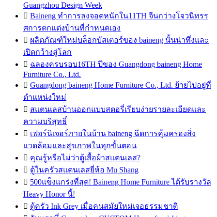
Guangzhou Design Week

Baineng ทำการลงจอดหนักใน11TH จีนกว่างโจวนิทรร
ศการตกแต่งบ้านที่กำหนดเอง

ผลิตภัณฑ์ใหม่บล็อกบัสเตอร์ของ baineng นั้นน่าทึ่งและ
เปิดกว้างสู่โลก

ฉลองครบรอบ16TH ปีของ Guangdong baineng Home
Furniture Co., Ltd.

Guangdong baineng Home Furniture Co., Ltd. ย้ายไปอยู่ที่
ตำแหน่งใหม่

สแตนเลสบ้านออกแบบสตอรี่เรียบง่ายรายละเอียดและ
ความบริสุทธิ์

เฟอร์นิเจอร์ภายในบ้าน baineng ฉีดการคุ้มครองสิ่ง
แวดล้อมและสุขภาพในทุกขั้นตอน

คุณรู้หรือไม่ว่าตู้เสื้อผ้าสแตนเลส?

ตู้ในครัวสแตนเลสยี่ห้อ Mu Shang

500แข็งแกร่งที่สุด! Baineng Home Furniture ได้รับรางวัล
Heavy Honor นี้!

ตู้ครัว Ink Grey เมื่อคนสมัยใหม่เจอธรรมชาติ