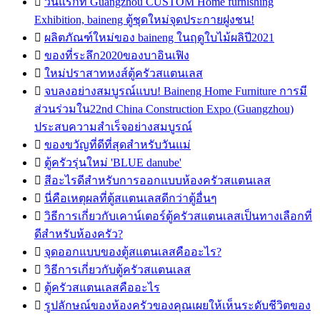

วันแรกที่ Guangzhou CUSTOM Home furnishing
Exhibition, baineng ตู้ชุดใหม่จุดประกายฝูงชน!

ผลิตภัณฑ์ใหม่ของ baineng ในฤดูใบไม้ผลิปี2021

ของที่ระลึก2020ของบาอินเฟิง

ใหม่ปราสาทหงส์ตู้ครัวสแตนเลส

จบลงอย่างสมบูรณ์แบบ! Baineng Home Furniture การมี
ส่วนร่วมใน22nd China Construction Expo (Guangzhou)
ประสบความสำเร็จอย่างสมบูรณ์

ของขวัญที่ดีที่สุดสำหรับวันแม่

ตู้ครัวรุ่นใหม่ 'BLUE danube'

สีอะไรดีสำหรับการออกแบบห้องครัวสแตนเลส

นี่คือเหตุผลที่ตู้สแตนเลสดีกว่าตู้อื่นๆ

วิธีการเกี่ยวกับเคาน์เตอร์ตู้ครัวสแตนเลสเป็นทางเลือกที่
ดีสำหรับห้องครัว?

จุดออกแบบของตู้สแตนเลสคืออะไร?

วิธีการเกี่ยวกับตู้ครัวสแตนเลส

ตู้ครัวสแตนเลสคืออะไร

รูปลักษณ์ของห้องครัวของคุณเผยให้เห็นระดับชีวิตของ