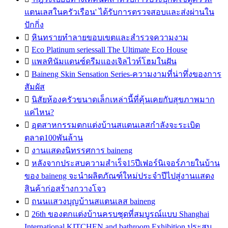
แตนเลสในครัวเรือน' ได้รับการตรวจสอบและส่งผ่านใน
ปักกิ่ง

หินทรายทำลายขอบเขตและสำรวจความงาม

Eco Platinum seriessall The Ultimate Eco House

แพลทินัมแดนซ์ดรีมแองเจิลไวท์โฮมในฝัน

Baineng Skin Sensation Series-ความงามที่น่าทึ่งของการ
สัมผัส

นิสัยห้องครัวขนาดเล็กเหล่านี้ที่คุ้นเคยกับสุขภาพมาก
แค่ไหน?

อุตสาหกรรมตกแต่งบ้านสแตนเลสกำลังจะระเบิด
ตลาด100พันล้าน

งานแสดงนิทรรศการ baineng

หลังจากประสบความสำเร็จ15ปีเฟอร์นิเจอร์ภายในบ้าน
ของ baineng จะนำผลิตภัณฑ์ใหม่ประจำปีไปสู่งานแสดง
สินค้าก่อสร้างกวางโจว

ถนนแสวงบุญบ้านสแตนเลส baineng

26th ของตกแต่งบ้านครบชุดที่สมบูรณ์แบบ Shanghai
International KITCHEN and bathroom Exhibition ประสบ