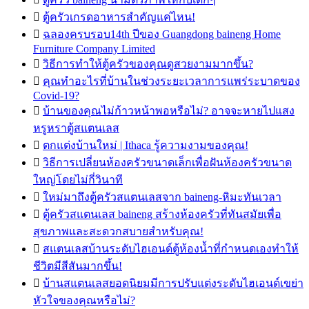

ตู้ครัวเกรดอาหารสำคัญแค่ไหน!

ฉลองครบรอบ14th ปีของ Guangdong baineng Home
Furniture Company Limited

วิธีการทำให้ตู้ครัวของคุณดูสวยงามมากขึ้น?

คุณทำอะไรที่บ้านในช่วงระยะเวลาการแพร่ระบาดของ
Covid-19?

บ้านของคุณไม่ก้าวหน้าพอหรือไม่? อาจจะหายไปแสง
หรูหราตู้สแตนเลส

ตกแต่งบ้านใหม่ | Ithaca รู้ความงามของคุณ!

วิธีการเปลี่ยนห้องครัวขนาดเล็กเพื่อฝันห้องครัวขนาด
ใหญ่โดยไม่กี่วินาที

ใหม่มาถึงตู้ครัวสแตนเลสจาก baineng-หิมะทันเวลา

ตู้ครัวสแตนเลส baineng สร้างห้องครัวที่ทันสมัยเพื่อ
สุขภาพและสะดวกสบายสำหรับคุณ!

สแตนเลสบ้านระดับไฮเอนด์ตู้ห้องน้ำที่กำหนดเองทำให้
ชีวิตมีสีสันมากขึ้น!

บ้านสแตนเลสยอดนิยมมีการปรับแต่งระดับไฮเอนด์เขย่า
หัวใจของคุณหรือไม่?