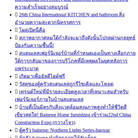
ความสำเร็จอย่างสมบูรณ์

26th China International KITCHEN and bathroom สิ่ง
อำนวยความสะดวกนิทรรศการ

โผล่เปิดนี่คือ

สภาพอากาศลมใต้กำลังจะมาถึงดังนั้นโปรดผ่านกลยุทธ์
ป้องกันความชื้นนี้!

สแตนเลสเฟอร์นิเจอร์บ้านที่กำหนดเองเป็นทางเลือกภาย
ใต้การกลับมาของการบริโภคที่มีเหตุผลในยุคหลังการ
แพร่ระบาด

เกิดมาเพื่ออัลดีไฮด์ฟรี

วัสดุของตู้ครัวสแตนเลสถูกรีไซเคิลและโหลด

เทรนด์ใหม่ที่มีรายละเอียดสูงเวลาที่เหมาะสมสำหรับ
เฟอร์นิเจอร์ภายในบ้านสแตนเลส

บ้านที่เป็นมิตรกับสิ่งแวดล้อมคุณภาพสูงทำให้ชีวิตสี
เขียวสดใส! Baineng Home furnishing เข้าร่วม22nd China
Construction Expo (กวางโจว)

ตู้ครัว baineng: Northern Lights Series-haoxue

ตู้ครัว baineng นำมิตรภาพให้กับเด็กๆ