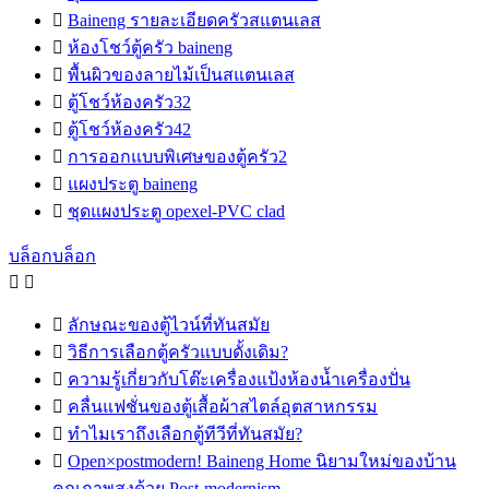

Baineng รายละเอียดครัวสแตนเลส

ห้องโชว์ตู้ครัว baineng

พื้นผิวของลายไม้เป็นสแตนเลส

ตู้โชว์ห้องครัว32

ตู้โชว์ห้องครัว42

การออกแบบพิเศษของตู้ครัว2

แผงประตู baineng

ชุดแผงประตู opexel-PVC clad
บล็อกบล็อก



ลักษณะของตู้ไวน์ที่ทันสมัย

วิธีการเลือกตู้ครัวแบบดั้งเดิม?

ความรู้เกี่ยวกับโต๊ะเครื่องแป้งห้องน้ำเครื่องปั่น

คลื่นแฟชั่นของตู้เสื้อผ้าสไตล์อุตสาหกรรม

ทำไมเราถึงเลือกตู้ทีวีที่ทันสมัย?

Open×postmodern! Baineng Home นิยามใหม่ของบ้าน
คุณภาพสูงด้วย Post-modernism