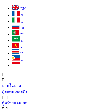
EN
fr
it
ru
pt
ar
vi
th
tl
id


บ้านในบ้าน
ตู้สแตนเลสสตีล


ตู้ครัวสแตนเลส

