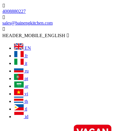

4008880227

sales@bainengkitchen.com

HEADER_MOBILE_ENGLISH

EN
fr
it
ru
pt
ar
vi
th
tl
id