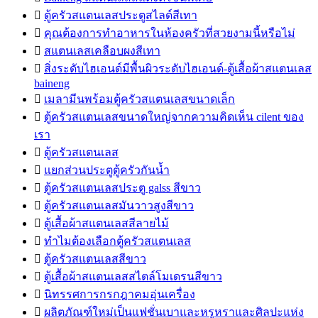

ตู้ครัวสแตนเลสประตูสไลด์สีเทา

คุณต้องการทำอาหารในห้องครัวที่สวยงามนี้หรือไม่

สแตนเลสเคลือบผงสีเทา

สิ่งระดับไฮเอนด์มีพื้นผิวระดับไฮเอนด์-ตู้เสื้อผ้าสแตนเลส
baineng

เมลามีนพร้อมตู้ครัวสแตนเลสขนาดเล็ก

ตู้ครัวสแตนเลสขนาดใหญ่จากความคิดเห็น cilent ของ
เรา

ตู้ครัวสแตนเลส

แยกส่วนประตูตู้ครัวกันน้ำ

ตู้ครัวสแตนเลสประตู galss สีขาว

ตู้ครัวสแตนเลสมันวาวสูงสีขาว

ตู้เสื้อผ้าสแตนเลสสีลายไม้

ทำไมต้องเลือกตู้ครัวสแตนเลส

ตู้ครัวสแตนเลสสีขาว

ตู้เสื้อผ้าสแตนเลสสไตล์โมเดรนสีขาว

นิทรรศการกรกฎาคมอุ่นเครื่อง

ผลิตภัณฑ์ใหม่เป็นแฟชั่นเบาและหรูหราและศิลปะแห่ง