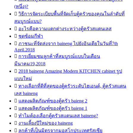
(หนึ่ง)?

วิธีการจัดระเบียบพื้นที่จัดเก็บตู้ครัวของคุณในลำดับที่
สมบูรณ์แบบ?

อะไรคือความแตกต่างระหว่างตู้ครัวสแตนเลส

ชุดซ้อมกีฬา

ภาชนะที่จัดส่งจาก baineng ไปยังอินเดียในวันที่7th
April.2018

การเยี่ยมชมลูกค้าที่สมบูรณ์แบบในเดือน
มีนาคม19,2018

2018 baineng Amazing Modern KITCHEN cabinet รูป
แบบใหม่

ทางเลือกที่ดีที่สุดของตู้ครัวระดับไฮเอนด์, ตู้ครัวสแตน
เลส baineng

แสดงผลิตภัณฑ์ของตู้ครัว baieng 2

แสดงผลิตภัณฑ์ของตู้ครัว baieng 1

ทำไมต้องเลือกตู้ครัวสแตนเลส baineng?

งานเลี้ยงปีใหม่ของ baineng

ลูกค้าที่เป็นมิตรจากมอสโกประเทศรัสเซีย