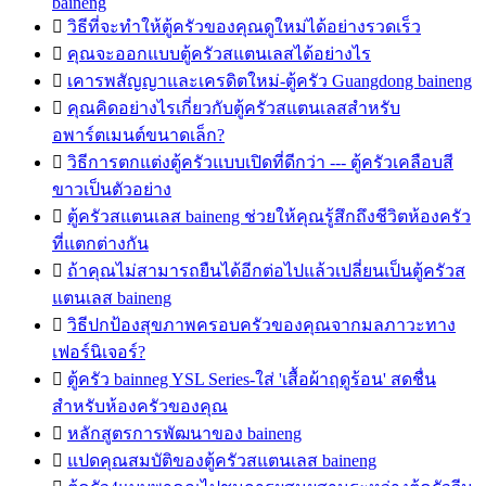
baineng

วิธีที่จะทำให้ตู้ครัวของคุณดูใหม่ได้อย่างรวดเร็ว

คุณจะออกแบบตู้ครัวสแตนเลสได้อย่างไร

เคารพสัญญาและเครดิตใหม่-ตู้ครัว Guangdong baineng

คุณคิดอย่างไรเกี่ยวกับตู้ครัวสแตนเลสสำหรับ
อพาร์ตเมนต์ขนาดเล็ก?

วิธีการตกแต่งตู้ครัวแบบเปิดที่ดีกว่า --- ตู้ครัวเคลือบสี
ขาวเป็นตัวอย่าง

ตู้ครัวสแตนเลส baineng ช่วยให้คุณรู้สึกถึงชีวิตห้องครัว
ที่แตกต่างกัน

ถ้าคุณไม่สามารถยืนได้อีกต่อไปแล้วเปลี่ยนเป็นตู้ครัวส
แตนเลส baineng

วิธีปกป้องสุขภาพครอบครัวของคุณจากมลภาวะทาง
เฟอร์นิเจอร์?

ตู้ครัว bainneg YSL Series-ใส่ 'เสื้อผ้าฤดูร้อน' สดชื่น
สำหรับห้องครัวของคุณ

หลักสูตรการพัฒนาของ baineng

แปดคุณสมบัติของตู้ครัวสแตนเลส baineng