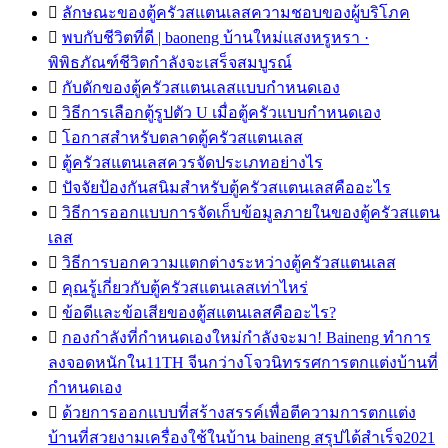

ลักษณะของตู้ครัวสแตนเลสความชอบของผู้บริโภค

พบกับชีวิตที่ดี | baoneng บ้านใหม่แสงหรูหรา ·
พิพิธภัณฑ์ชีวิตกำลังจะเสร็จสมบูรณ์

กับดักของตู้ครัวสแตนเลสแบบกำหนดเอง

วิธีการเลือกตู้รูปตัว U เมื่อตู้ครัวแบบกำหนดเอง

โอกาสสำหรับตลาดตู้ครัวสแตนเลส

ตู้ครัวสแตนเลสควรจัดประเภทอย่างไร

ปัจจัยป้องกันสนิมสำหรับตู้ครัวสแตนเลสคืออะไร

วิธีการออกแบบการจัดเก็บข้อมูลภายในของตู้ครัวสแตน
เลส

วิธีการบอกความแตกต่างระหว่างตู้ครัวสแตนเลส

คุณรู้เกี่ยวกับตู้ครัวสแตนเลสเท่าไหร่

ข้อดีและข้อเสียของตู้สแตนเลสคืออะไร?

กองกำลังที่กำหนดเองใหม่กำลังจะมา! Baineng ทำการ
ลงจอดหนักใน11TH จีนกว่างโจวนิทรรศการตกแต่งบ้านที่
กำหนดเอง

ด้วยการออกแบบที่สร้างสรรค์เพื่อตีความการตกแต่ง
บ้านที่สวยงามเครื่องใช้ในบ้าน baineng สรุปได้สำเร็จ2021