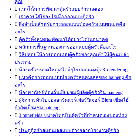
คุณ

แนวโน้มการพัฒนาตู้ครัวแบบกำหนดเอง

เราควรใส่ใจอะไรเมื่อออกแบบตู้ครัว

สิ่งจำเป็นสำหรับการออกแบบห้องครัวแบบชนบทคือ
อะไร

ตู้ครัวทั้งหมดจะพัฒนาได้อย่างไรในอนาคต

หลักการพื้นฐานของการออกแบบตู้ครัวคืออะไร

วิธีปล่อยให้การออกแบบตู้ครัวของคุณทำให้ผู้คนเปล่ง
ประกาย

ห้องครัวขนาดใหญ่สไตล์ยุโรปตกแต่งตู้ครัว renderings

แนวคิดการออกแบบห้องครัวสแตนเลสของ baineng คือ
อะไร

ห้องพาณิชย์ท้องถิ่นเยี่ยมชมผู้ผลิตตู้ครัวจีน-baineng

ผู้จัดการทั่วไปของฮาร์ดแวร์เฟอร์นิเจอร์ Blum เซี่ยงไฮ้
จำกัดเยี่ยมชม baineng

3 minefields ขนาดใหญ่ในตู้ครัวที่กำหนดเองของห้อง
ครัว

ประตูตู้ครัวสแตนเลสแบบต่างๆจากโรงงานตู้ครัว