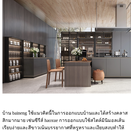
บ้าน baineng ใช้แนวคิดนี้ในการออกแบบบ้านและได้สร้างคลาส
สิกมากมาย เช่นซีรีส์ haoxue การออกแบบใช้สไตล์มินิมอลเส้น
เรียบง่ายและสีขาวเน้นบรรยากาศที่หรูหราและเงียบสงบทำให้