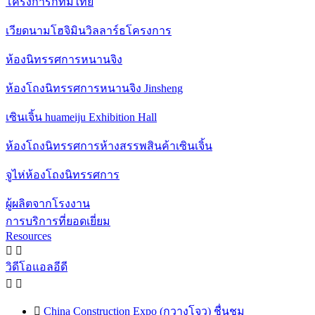
โครงการกทมไทย
เวียดนามโฮจิมินวิลลาร์ธโครงการ
ห้องนิทรรศการหนานจิง
ห้องโถงนิทรรศการหนานจิง Jinsheng
เซินเจิ้น huameiju Exhibition Hall
ห้องโถงนิทรรศการห้างสรรพสินค้าเซินเจิ้น
จูไห่ห้องโถงนิทรรศการ
ผู้ผลิตจากโรงงาน
การบริการที่ยอดเยี่ยม
Resources


วิดีโอแอลอีดี



China Construction Expo (กวางโจว) ชื่นชม