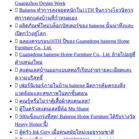
Guangzhou Design Week

Baineng ทำการลงจอดหนักใน11TH จีนกว่างโจวนิทรร
ศการตกแต่งบ้านที่กำหนดเอง

ผลิตภัณฑ์ใหม่บล็อกบัสเตอร์ของ baineng นั้นน่าทึ่งและ
เปิดกว้างสู่โลก

ฉลองครบรอบ16TH ปีของ Guangdong baineng Home
Furniture Co., Ltd.

Guangdong baineng Home Furniture Co., Ltd. ย้ายไปอยู่ที่
ตำแหน่งใหม่

สแตนเลสบ้านออกแบบสตอรี่เรียบง่ายรายละเอียดและ
ความบริสุทธิ์

เฟอร์นิเจอร์ภายในบ้าน baineng ฉีดการคุ้มครองสิ่ง
แวดล้อมและสุขภาพในทุกขั้นตอน

คุณรู้หรือไม่ว่าตู้เสื้อผ้าสแตนเลส?

ตู้ในครัวสแตนเลสยี่ห้อ Mu Shang

500แข็งแกร่งที่สุด! Baineng Home Furniture ได้รับรางวัล
Heavy Honor นี้!

ตู้ครัว Ink Grey เมื่อคนสมัยใหม่เจอธรรมชาติ