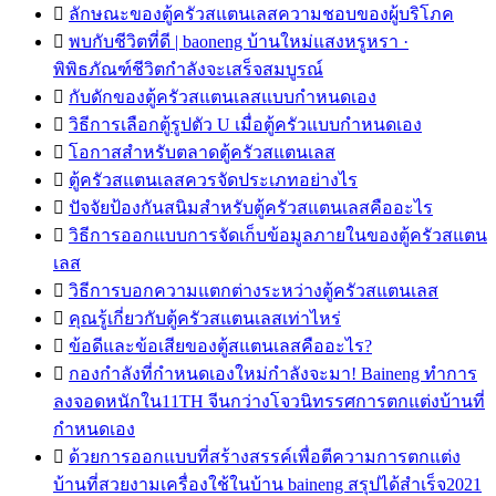

ลักษณะของตู้ครัวสแตนเลสความชอบของผู้บริโภค

พบกับชีวิตที่ดี | baoneng บ้านใหม่แสงหรูหรา ·
พิพิธภัณฑ์ชีวิตกำลังจะเสร็จสมบูรณ์

กับดักของตู้ครัวสแตนเลสแบบกำหนดเอง

วิธีการเลือกตู้รูปตัว U เมื่อตู้ครัวแบบกำหนดเอง

โอกาสสำหรับตลาดตู้ครัวสแตนเลส

ตู้ครัวสแตนเลสควรจัดประเภทอย่างไร

ปัจจัยป้องกันสนิมสำหรับตู้ครัวสแตนเลสคืออะไร

วิธีการออกแบบการจัดเก็บข้อมูลภายในของตู้ครัวสแตน
เลส

วิธีการบอกความแตกต่างระหว่างตู้ครัวสแตนเลส

คุณรู้เกี่ยวกับตู้ครัวสแตนเลสเท่าไหร่

ข้อดีและข้อเสียของตู้สแตนเลสคืออะไร?

กองกำลังที่กำหนดเองใหม่กำลังจะมา! Baineng ทำการ
ลงจอดหนักใน11TH จีนกว่างโจวนิทรรศการตกแต่งบ้านที่
กำหนดเอง

ด้วยการออกแบบที่สร้างสรรค์เพื่อตีความการตกแต่ง
บ้านที่สวยงามเครื่องใช้ในบ้าน baineng สรุปได้สำเร็จ2021