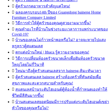

ตู้ครัวเกรดอาหารสำคัญแค่ไหน!

ฉลองครบรอบ14th ปีของ Guangdong baineng Home
Furniture Company Limited

วิธีการทำให้ตู้ครัวของคุณดูสวยงามมากขึ้น?

คุณทำอะไรที่บ้านในช่วงระยะเวลาการแพร่ระบาดของ
Covid-19?

บ้านของคุณไม่ก้าวหน้าพอหรือไม่? อาจจะหายไปแสง
หรูหราตู้สแตนเลส

ตกแต่งบ้านใหม่ | Ithaca รู้ความงามของคุณ!

วิธีการเปลี่ยนห้องครัวขนาดเล็กเพื่อฝันห้องครัวขนาด
ใหญ่โดยไม่กี่วินาที

ใหม่มาถึงตู้ครัวสแตนเลสจาก baineng-หิมะทันเวลา

ตู้ครัวสแตนเลส baineng สร้างห้องครัวที่ทันสมัยเพื่อ
สุขภาพและสะดวกสบายสำหรับคุณ!

สแตนเลสบ้านระดับไฮเอนด์ตู้ห้องน้ำที่กำหนดเองทำให้
ชีวิตมีสีสันมากขึ้น!

บ้านสแตนเลสยอดนิยมมีการปรับแต่งระดับไฮเอนด์เขย่า
หัวใจของคุณหรือไม่?