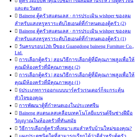

ตู้ครัว4แบบพาคุณไปชมการผสมผสานระหว่างตู้ครัวจีน
และตะวันตก

Baineng ตู้ครัวสแตนเลส · การประเมิน wishper ของลม
สำหรับแสงหรูหราระดับไฮเอนด์ที่กำหนดเองตู้ครัว (2)

Baineng ตู้ครัวสแตนเลส · การประเมิน wishper ของลม
สำหรับแสงหรูหราระดับไฮเอนด์ที่กำหนดเองตู้ครัว (1)

วันครบรอบ12th ปีของ Guangdong baineng Furniture Co.,
Ltd.

การเลือกตู้ครัว | สอนวิธีการเลือกตู้ที่มีคุณภาพสูงเพื่อให้
คุณมีห้องครัวที่มีคุณภาพสูง (2)

การเลือกตู้ครัว | สอนวิธีการเลือกตู้ที่มีคุณภาพสูงเพื่อให้
คุณมีห้องครัวที่มีคุณภาพสูง (1)

6ประเภทการออกแบบบาร์ครัวเรนเดอร์ก็จะกระตุ้น
หัวใจของคุณ

การพัฒนาตู้ที่กำหนดเองในประเทศจีน

Baineng สแตนเลสเคลือบเทคโนโลยีแบรนด์จีนช่างฝีมือ
วิญญาณในห้องครัวที่ทันสมัย

วิธีการเลือกตู้ครัวที่เหมาะสมสำหรับบ้านใหม่ของคุณ?

แผงประตูชนิดใดที่สามารถเรียกได้ว่าดีสำหรับตู้ครัว