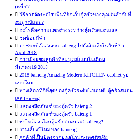
(หนึ่ง)?

วิธีการจัดระเบียบพื้นที่จัดเก็บตู้ครัวของคุณในลำดับที่
สมบูรณ์แบบ?

อะไรคือความแตกต่างระหว่างตู้ครัวสแตนเลส

ชุดซ้อมกีฬา

ภาชนะที่จัดส่งจาก baineng ไปยังอินเดียในวันที่7th
April.2018

การเยี่ยมชมลูกค้าที่สมบูรณ์แบบในเดือน
มีนาคม19,2018

2018 baineng Amazing Modern KITCHEN cabinet รูป
แบบใหม่

ทางเลือกที่ดีที่สุดของตู้ครัวระดับไฮเอนด์, ตู้ครัวสแตน
เลส baineng

แสดงผลิตภัณฑ์ของตู้ครัว baieng 2

แสดงผลิตภัณฑ์ของตู้ครัว baieng 1

ทำไมต้องเลือกตู้ครัวสแตนเลส baineng?

งานเลี้ยงปีใหม่ของ baineng

ลูกค้าที่เป็นมิตรจากมอสโกประเทศรัสเซีย