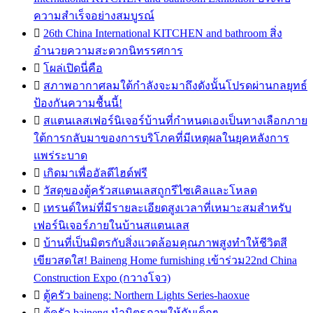
ความสำเร็จอย่างสมบูรณ์

26th China International KITCHEN and bathroom สิ่ง
อำนวยความสะดวกนิทรรศการ

โผล่เปิดนี่คือ

สภาพอากาศลมใต้กำลังจะมาถึงดังนั้นโปรดผ่านกลยุทธ์
ป้องกันความชื้นนี้!

สแตนเลสเฟอร์นิเจอร์บ้านที่กำหนดเองเป็นทางเลือกภาย
ใต้การกลับมาของการบริโภคที่มีเหตุผลในยุคหลังการ
แพร่ระบาด

เกิดมาเพื่ออัลดีไฮด์ฟรี

วัสดุของตู้ครัวสแตนเลสถูกรีไซเคิลและโหลด

เทรนด์ใหม่ที่มีรายละเอียดสูงเวลาที่เหมาะสมสำหรับ
เฟอร์นิเจอร์ภายในบ้านสแตนเลส

บ้านที่เป็นมิตรกับสิ่งแวดล้อมคุณภาพสูงทำให้ชีวิตสี
เขียวสดใส! Baineng Home furnishing เข้าร่วม22nd China
Construction Expo (กวางโจว)

ตู้ครัว baineng: Northern Lights Series-haoxue

ตู้ครัว baineng นำมิตรภาพให้กับเด็กๆ