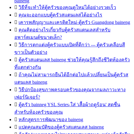
baineng

วิธีที่จะทำให้ตู้ครัวของคุณดูใหม่ได้อย่างรวดเร็ว

คุณจะออกแบบตู้ครัวสแตนเลสได้อย่างไร

เคารพสัญญาและเครดิตใหม่-ตู้ครัว Guangdong baineng

คุณคิดอย่างไรเกี่ยวกับตู้ครัวสแตนเลสสำหรับ
อพาร์ตเมนต์ขนาดเล็ก?

วิธีการตกแต่งตู้ครัวแบบเปิดที่ดีกว่า --- ตู้ครัวเคลือบสี
ขาวเป็นตัวอย่าง

ตู้ครัวสแตนเลส baineng ช่วยให้คุณรู้สึกถึงชีวิตห้องครัว
ที่แตกต่างกัน

ถ้าคุณไม่สามารถยืนได้อีกต่อไปแล้วเปลี่ยนเป็นตู้ครัวส
แตนเลส baineng

วิธีปกป้องสุขภาพครอบครัวของคุณจากมลภาวะทาง
เฟอร์นิเจอร์?

ตู้ครัว bainneg YSL Series-ใส่ 'เสื้อผ้าฤดูร้อน' สดชื่น
สำหรับห้องครัวของคุณ

หลักสูตรการพัฒนาของ baineng

แปดคุณสมบัติของตู้ครัวสแตนเลส baineng