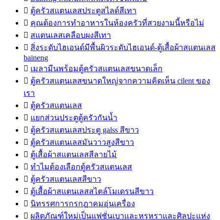

ตู้ครัวสแตนเลสประตูสไลด์สีเทา

คุณต้องการทำอาหารในห้องครัวที่สวยงามนี้หรือไม่

สแตนเลสเคลือบผงสีเทา

สิ่งระดับไฮเอนด์มีพื้นผิวระดับไฮเอนด์-ตู้เสื้อผ้าสแตนเลส
baineng

เมลามีนพร้อมตู้ครัวสแตนเลสขนาดเล็ก

ตู้ครัวสแตนเลสขนาดใหญ่จากความคิดเห็น cilent ของ
เรา

ตู้ครัวสแตนเลส

แยกส่วนประตูตู้ครัวกันน้ำ

ตู้ครัวสแตนเลสประตู galss สีขาว

ตู้ครัวสแตนเลสมันวาวสูงสีขาว

ตู้เสื้อผ้าสแตนเลสสีลายไม้

ทำไมต้องเลือกตู้ครัวสแตนเลส

ตู้ครัวสแตนเลสสีขาว

ตู้เสื้อผ้าสแตนเลสสไตล์โมเดรนสีขาว

นิทรรศการกรกฎาคมอุ่นเครื่อง

ผลิตภัณฑ์ใหม่เป็นแฟชั่นเบาและหรูหราและศิลปะแห่ง