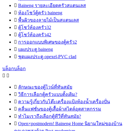

Baineng รายละเอียดครัวสแตนเลส

ห้องโชว์ตู้ครัว baineng

พื้นผิวของลายไม้เป็นสแตนเลส

ตู้โชว์ห้องครัว32

ตู้โชว์ห้องครัว42

การออกแบบพิเศษของตู้ครัว2

แผงประตู baineng

ชุดแผงประตู opexel-PVC clad
บล็อกบล็อก



ลักษณะของตู้ไวน์ที่ทันสมัย

วิธีการเลือกตู้ครัวแบบดั้งเดิม?

ความรู้เกี่ยวกับโต๊ะเครื่องแป้งห้องน้ำเครื่องปั่น

คลื่นแฟชั่นของตู้เสื้อผ้าสไตล์อุตสาหกรรม

ทำไมเราถึงเลือกตู้ทีวีที่ทันสมัย?

Open×postmodern! Baineng Home นิยามใหม่ของบ้าน
คุณภาพสูงด้วย Post-modernism