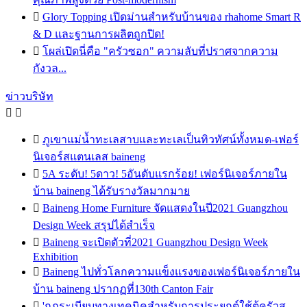

Glory Topping เปิดม่านสำหรับบ้านของ rhahome Smart R
& D และฐานการผลิตถูกปิด!

โผล่เปิดนี่คือ "ครัวซอก" ความลับที่ปราศจากความ
กังวล...
ข่าวบริษัท



ภูเขาแม่น้ำทะเลสาบและทะเลเป็นทิวทัศน์ทั้งหมด-เฟอร์
นิเจอร์สแตนเลส baineng

5A ระดับ! 5ดาว! 5อันดับแรกร้อย! เฟอร์นิเจอร์ภายใน
บ้าน baineng ได้รับรางวัลมากมาย

Baineng Home Furniture จัดแสดงในปี2021 Guangzhou
Design Week สรุปได้สำเร็จ

Baineng จะเปิดตัวที่2021 Guangzhou Design Week
Exhibition

Baineng ไปทั่วโลกความแข็งแรงของเฟอร์นิเจอร์ภายใน
บ้าน baineng ปรากฏที่130th Canton Fair

'กฎระเบียบทางเทคนิคสำหรับการประยุกต์ใช้ตู้ครัวส