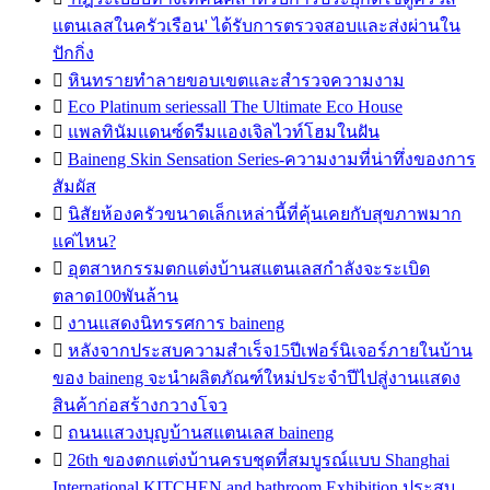
แตนเลสในครัวเรือน' ได้รับการตรวจสอบและส่งผ่านใน
ปักกิ่ง

หินทรายทำลายขอบเขตและสำรวจความงาม

Eco Platinum seriessall The Ultimate Eco House

แพลทินัมแดนซ์ดรีมแองเจิลไวท์โฮมในฝัน

Baineng Skin Sensation Series-ความงามที่น่าทึ่งของการ
สัมผัส

นิสัยห้องครัวขนาดเล็กเหล่านี้ที่คุ้นเคยกับสุขภาพมาก
แค่ไหน?

อุตสาหกรรมตกแต่งบ้านสแตนเลสกำลังจะระเบิด
ตลาด100พันล้าน

งานแสดงนิทรรศการ baineng

หลังจากประสบความสำเร็จ15ปีเฟอร์นิเจอร์ภายในบ้าน
ของ baineng จะนำผลิตภัณฑ์ใหม่ประจำปีไปสู่งานแสดง
สินค้าก่อสร้างกวางโจว

ถนนแสวงบุญบ้านสแตนเลส baineng

26th ของตกแต่งบ้านครบชุดที่สมบูรณ์แบบ Shanghai
International KITCHEN and bathroom Exhibition ประสบ