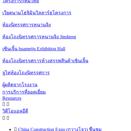
โครงการกทมไทย
เวียดนามโฮจิมินวิลลาร์ธโครงการ
ห้องนิทรรศการหนานจิง
ห้องโถงนิทรรศการหนานจิง Jinsheng
เซินเจิ้น huameiju Exhibition Hall
ห้องโถงนิทรรศการห้างสรรพสินค้าเซินเจิ้น
จูไห่ห้องโถงนิทรรศการ
ผู้ผลิตจากโรงงาน
การบริการที่ยอดเยี่ยม
Resources


วิดีโอแอลอีดี



China Construction Expo (กวางโจว) ชื่นชม