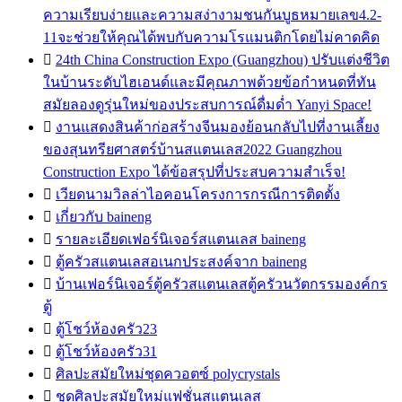
ความเรียบง่ายและความสง่างามชนกันบูธหมายเลข4.2-
11จะช่วยให้คุณได้พบกับความโรแมนติกโดยไม่คาดคิด

24th China Construction Expo (Guangzhou) ปรับแต่งชีวิต
ในบ้านระดับไฮเอนด์และมีคุณภาพด้วยข้อกำหนดที่ทัน
สมัยลองดูรุ่นใหม่ของประสบการณ์ดื่มด่ำ Yanyi Space!

งานแสดงสินค้าก่อสร้างจีนมองย้อนกลับไปที่งานเลี้ยง
ของสุนทรียศาสตร์บ้านสแตนเลส2022 Guangzhou
Construction Expo ได้ข้อสรุปที่ประสบความสำเร็จ!

เวียดนามวิลล่าไอคอนโครงการกรณีการติดตั้ง

เกี่ยวกับ baineng

รายละเอียดเฟอร์นิเจอร์สแตนเลส baineng

ตู้ครัวสแตนเลสอเนกประสงค์จาก baineng

บ้านเฟอร์นิเจอร์ตู้ครัวสแตนเลสตู้ครัวนวัตกรรมองค์กร
ตู้

ตู้โชว์ห้องครัว23

ตู้โชว์ห้องครัว31

ศิลปะสมัยใหม่ชุดควอตซ์ polycrystals

ชุดศิลปะสมัยใหม่แฟชั่นสแตนเลส