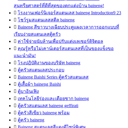
สุนทรียศาสตร์ที่ดีที่สุดของตกแต่งบ้าน baineng!

โรงงานเฟอร์นิเจอร์สแตนเลส baineng Introduction9 23

โชว์รูมสแตนเลสสตีล baineng

Baineng สีขาวบางเฉียบประตูแผงเวลาการออกแบบที่
เรียบง่ายสแตนเลสตู้ครัว

ค่าใช้จ่ายนับล้านเพื่อปรับแต่งเลเซอร์ดิจิตอล

คุณรู้หรือไม่เคาน์เตอร์สแตนเลสที่เป็นของแข็งขอ
แนะนำมัน!

โรงปฏิบัติงานของบริษัท baineng

ตู้ครัวสแตนเลสประกอบ

Baineng Baishi Series ตู้ครัวสแตนเลส

ตู้เสื้อผ้า baineng Baishi

ตู้บาอินเฟิง

เทคโนโลยีร่องและเดือยซาก baineng

ตู้ครัวสแตนเลส baineng geffirati

ตู้ครัวสีเขียว baineng พร้อม

ตู้ครัว baineng

Baineng สแตนเลสสีแดงดีไซน์พิเศษ