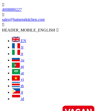

4008880227

sales@bainengkitchen.com

HEADER_MOBILE_ENGLISH

EN
fr
it
ru
pt
ar
vi
th
tl
id