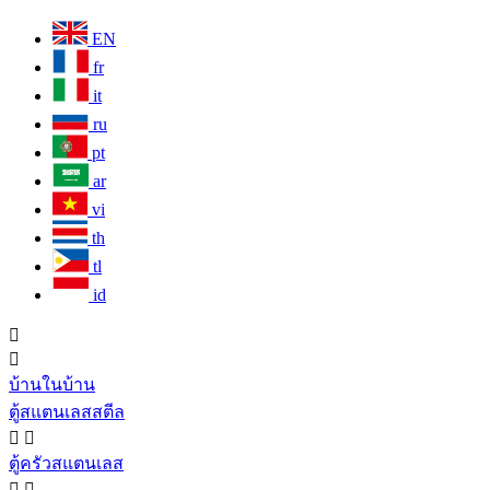
EN
fr
it
ru
pt
ar
vi
th
tl
id


บ้านในบ้าน
ตู้สแตนเลสสตีล


ตู้ครัวสแตนเลส

