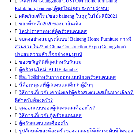

วันแรกที่ Guangzhou CUSTOM Home furnishing
Exhibition, baineng ตู้ชุดใหม่จุดประกายฝูงชน!

ผลิตภัณฑ์ใหม่ของ baineng ในฤดูใบไม้ผลิปี2021

ของที่ระลึก2020ของบาอินเฟิง

ใหม่ปราสาทหงส์ตู้ครัวสแตนเลส

จบลงอย่างสมบูรณ์แบบ! Baineng Home Furniture การมี
ส่วนร่วมใน22nd China Construction Expo (Guangzhou)
ประสบความสำเร็จอย่างสมบูรณ์

ของขวัญที่ดีที่สุดสำหรับวันแม่

ตู้ครัวรุ่นใหม่ 'BLUE danube'

สีอะไรดีสำหรับการออกแบบห้องครัวสแตนเลส

นี่คือเหตุผลที่ตู้สแตนเลสดีกว่าตู้อื่นๆ

วิธีการเกี่ยวกับเคาน์เตอร์ตู้ครัวสแตนเลสเป็นทางเลือกที่
ดีสำหรับห้องครัว?

จุดออกแบบของตู้สแตนเลสคืออะไร?

วิธีการเกี่ยวกับตู้ครัวสแตนเลส

ตู้ครัวสแตนเลสคืออะไร

รูปลักษณ์ของห้องครัวของคุณเผยให้เห็นระดับชีวิตของ