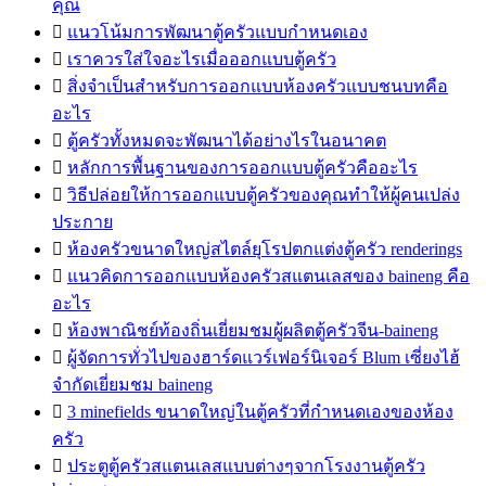
คุณ

แนวโน้มการพัฒนาตู้ครัวแบบกำหนดเอง

เราควรใส่ใจอะไรเมื่อออกแบบตู้ครัว

สิ่งจำเป็นสำหรับการออกแบบห้องครัวแบบชนบทคือ
อะไร

ตู้ครัวทั้งหมดจะพัฒนาได้อย่างไรในอนาคต

หลักการพื้นฐานของการออกแบบตู้ครัวคืออะไร

วิธีปล่อยให้การออกแบบตู้ครัวของคุณทำให้ผู้คนเปล่ง
ประกาย

ห้องครัวขนาดใหญ่สไตล์ยุโรปตกแต่งตู้ครัว renderings

แนวคิดการออกแบบห้องครัวสแตนเลสของ baineng คือ
อะไร

ห้องพาณิชย์ท้องถิ่นเยี่ยมชมผู้ผลิตตู้ครัวจีน-baineng

ผู้จัดการทั่วไปของฮาร์ดแวร์เฟอร์นิเจอร์ Blum เซี่ยงไฮ้
จำกัดเยี่ยมชม baineng

3 minefields ขนาดใหญ่ในตู้ครัวที่กำหนดเองของห้อง
ครัว

ประตูตู้ครัวสแตนเลสแบบต่างๆจากโรงงานตู้ครัว