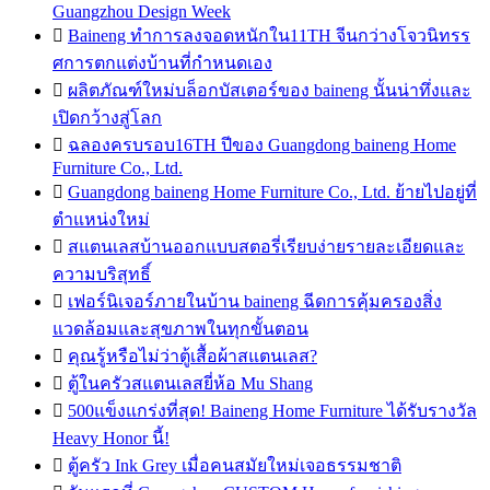
Guangzhou Design Week

Baineng ทำการลงจอดหนักใน11TH จีนกว่างโจวนิทรร
ศการตกแต่งบ้านที่กำหนดเอง

ผลิตภัณฑ์ใหม่บล็อกบัสเตอร์ของ baineng นั้นน่าทึ่งและ
เปิดกว้างสู่โลก

ฉลองครบรอบ16TH ปีของ Guangdong baineng Home
Furniture Co., Ltd.

Guangdong baineng Home Furniture Co., Ltd. ย้ายไปอยู่ที่
ตำแหน่งใหม่

สแตนเลสบ้านออกแบบสตอรี่เรียบง่ายรายละเอียดและ
ความบริสุทธิ์

เฟอร์นิเจอร์ภายในบ้าน baineng ฉีดการคุ้มครองสิ่ง
แวดล้อมและสุขภาพในทุกขั้นตอน

คุณรู้หรือไม่ว่าตู้เสื้อผ้าสแตนเลส?

ตู้ในครัวสแตนเลสยี่ห้อ Mu Shang

500แข็งแกร่งที่สุด! Baineng Home Furniture ได้รับรางวัล
Heavy Honor นี้!

ตู้ครัว Ink Grey เมื่อคนสมัยใหม่เจอธรรมชาติ