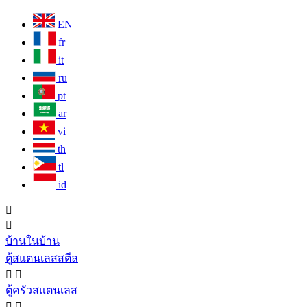
EN
fr
it
ru
pt
ar
vi
th
tl
id


บ้านในบ้าน
ตู้สแตนเลสสตีล


ตู้ครัวสแตนเลส

