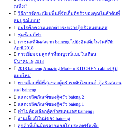
(หนึ่ง)?

วิธีการจัดระเบียบพื้นที่จัดเก็บตู้ครัวของคุณในลำดับที่
สมบูรณ์แบบ?

อะไรคือความแตกต่างระหว่างตู้ครัวสแตนเลส

ชุดซ้อมกีฬา

ภาชนะที่จัดส่งจาก baineng ไปยังอินเดียในวันที่7th
April.2018

การเยี่ยมชมลูกค้าที่สมบูรณ์แบบในเดือน
มีนาคม19,2018

2018 baineng Amazing Modern KITCHEN cabinet รูป
แบบใหม่

ทางเลือกที่ดีที่สุดของตู้ครัวระดับไฮเอนด์, ตู้ครัวสแตน
เลส baineng

แสดงผลิตภัณฑ์ของตู้ครัว baieng 2

แสดงผลิตภัณฑ์ของตู้ครัว baieng 1

ทำไมต้องเลือกตู้ครัวสแตนเลส baineng?

งานเลี้ยงปีใหม่ของ baineng

ลูกค้าที่เป็นมิตรจากมอสโกประเทศรัสเซีย