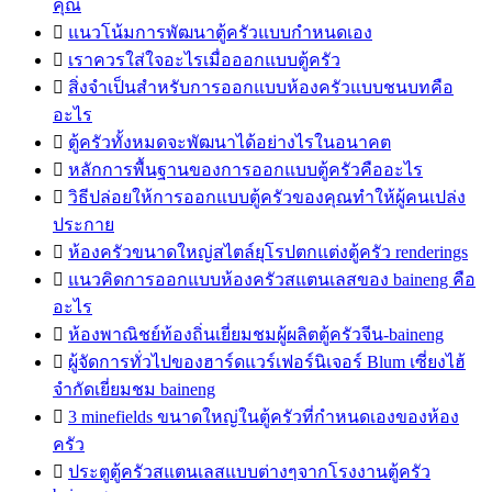
คุณ

แนวโน้มการพัฒนาตู้ครัวแบบกำหนดเอง

เราควรใส่ใจอะไรเมื่อออกแบบตู้ครัว

สิ่งจำเป็นสำหรับการออกแบบห้องครัวแบบชนบทคือ
อะไร

ตู้ครัวทั้งหมดจะพัฒนาได้อย่างไรในอนาคต

หลักการพื้นฐานของการออกแบบตู้ครัวคืออะไร

วิธีปล่อยให้การออกแบบตู้ครัวของคุณทำให้ผู้คนเปล่ง
ประกาย

ห้องครัวขนาดใหญ่สไตล์ยุโรปตกแต่งตู้ครัว renderings

แนวคิดการออกแบบห้องครัวสแตนเลสของ baineng คือ
อะไร

ห้องพาณิชย์ท้องถิ่นเยี่ยมชมผู้ผลิตตู้ครัวจีน-baineng

ผู้จัดการทั่วไปของฮาร์ดแวร์เฟอร์นิเจอร์ Blum เซี่ยงไฮ้
จำกัดเยี่ยมชม baineng

3 minefields ขนาดใหญ่ในตู้ครัวที่กำหนดเองของห้อง
ครัว

ประตูตู้ครัวสแตนเลสแบบต่างๆจากโรงงานตู้ครัว