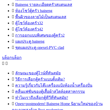

Baineng รายละเอียดครัวสแตนเลส

ห้องโชว์ตู้ครัว baineng

พื้นผิวของลายไม้เป็นสแตนเลส

ตู้โชว์ห้องครัว32

ตู้โชว์ห้องครัว42

การออกแบบพิเศษของตู้ครัว2

แผงประตู baineng

ชุดแผงประตู opexel-PVC clad
บล็อกบล็อก



ลักษณะของตู้ไวน์ที่ทันสมัย

วิธีการเลือกตู้ครัวแบบดั้งเดิม?

ความรู้เกี่ยวกับโต๊ะเครื่องแป้งห้องน้ำเครื่องปั่น

คลื่นแฟชั่นของตู้เสื้อผ้าสไตล์อุตสาหกรรม

ทำไมเราถึงเลือกตู้ทีวีที่ทันสมัย?

Open×postmodern! Baineng Home นิยามใหม่ของบ้าน
คุณภาพสูงด้วย Post-modernism