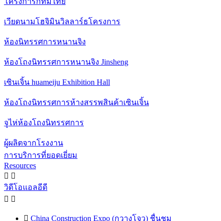
โครงการกทมไทย
เวียดนามโฮจิมินวิลลาร์ธโครงการ
ห้องนิทรรศการหนานจิง
ห้องโถงนิทรรศการหนานจิง Jinsheng
เซินเจิ้น huameiju Exhibition Hall
ห้องโถงนิทรรศการห้างสรรพสินค้าเซินเจิ้น
จูไห่ห้องโถงนิทรรศการ
ผู้ผลิตจากโรงงาน
การบริการที่ยอดเยี่ยม
Resources


วิดีโอแอลอีดี



China Construction Expo (กวางโจว) ชื่นชม