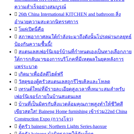
ความสำเร็จอย่างสมบูรณ์

26th China International KITCHEN and bathroom สิ่ง
อำนวยความสะดวกนิทรรศการ

โผล่เปิดนี่คือ

สภาพอากาศลมใต้กำลังจะมาถึงดังนั้นโปรดผ่านกลยุทธ์
ป้องกันความชื้นนี้!

สแตนเลสเฟอร์นิเจอร์บ้านที่กำหนดเองเป็นทางเลือกภาย
ใต้การกลับมาของการบริโภคที่มีเหตุผลในยุคหลังการ
แพร่ระบาด

เกิดมาเพื่ออัลดีไฮด์ฟรี

วัสดุของตู้ครัวสแตนเลสถูกรีไซเคิลและโหลด

เทรนด์ใหม่ที่มีรายละเอียดสูงเวลาที่เหมาะสมสำหรับ
เฟอร์นิเจอร์ภายในบ้านสแตนเลส

บ้านที่เป็นมิตรกับสิ่งแวดล้อมคุณภาพสูงทำให้ชีวิตสี
เขียวสดใส! Baineng Home furnishing เข้าร่วม22nd China
Construction Expo (กวางโจว)

ตู้ครัว baineng: Northern Lights Series-haoxue

ตู้ครัว baineng นำมิตรภาพให้กับเด็กๆ