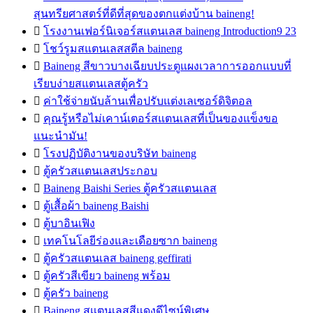
สุนทรียศาสตร์ที่ดีที่สุดของตกแต่งบ้าน baineng!

โรงงานเฟอร์นิเจอร์สแตนเลส baineng Introduction9 23

โชว์รูมสแตนเลสสตีล baineng

Baineng สีขาวบางเฉียบประตูแผงเวลาการออกแบบที่
เรียบง่ายสแตนเลสตู้ครัว

ค่าใช้จ่ายนับล้านเพื่อปรับแต่งเลเซอร์ดิจิตอล

คุณรู้หรือไม่เคาน์เตอร์สแตนเลสที่เป็นของแข็งขอ
แนะนำมัน!

โรงปฏิบัติงานของบริษัท baineng

ตู้ครัวสแตนเลสประกอบ

Baineng Baishi Series ตู้ครัวสแตนเลส

ตู้เสื้อผ้า baineng Baishi

ตู้บาอินเฟิง

เทคโนโลยีร่องและเดือยซาก baineng

ตู้ครัวสแตนเลส baineng geffirati

ตู้ครัวสีเขียว baineng พร้อม

ตู้ครัว baineng

Baineng สแตนเลสสีแดงดีไซน์พิเศษ