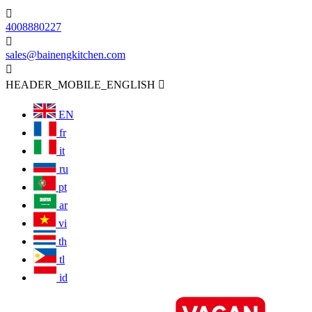

4008880227

sales@bainengkitchen.com

HEADER_MOBILE_ENGLISH

EN
fr
it
ru
pt
ar
vi
th
tl
id