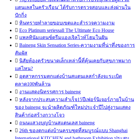
แตนเลสในครัวเรือน' ได้รับการตรวจสอบและส่งผ่านใน
ปักกิ่ง

หินทรายทำลายขอบเขตและสำรวจความงาม

Eco Platinum seriessall The Ultimate Eco House

แพลทินัมแดนซ์ดรีมแองเจิลไวท์โฮมในฝัน

Baineng Skin Sensation Series-ความงามที่น่าทึ่งของการ
สัมผัส

นิสัยห้องครัวขนาดเล็กเหล่านี้ที่คุ้นเคยกับสุขภาพมาก
แค่ไหน?

อุตสาหกรรมตกแต่งบ้านสแตนเลสกำลังจะระเบิด
ตลาด100พันล้าน

งานแสดงนิทรรศการ baineng

หลังจากประสบความสำเร็จ15ปีเฟอร์นิเจอร์ภายในบ้าน
ของ baineng จะนำผลิตภัณฑ์ใหม่ประจำปีไปสู่งานแสดง
สินค้าก่อสร้างกวางโจว

ถนนแสวงบุญบ้านสแตนเลส baineng

26th ของตกแต่งบ้านครบชุดที่สมบูรณ์แบบ Shanghai
International KITCHEN and bathroom Exhibition ประสบ