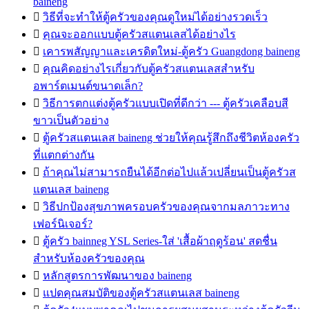
baineng

วิธีที่จะทำให้ตู้ครัวของคุณดูใหม่ได้อย่างรวดเร็ว

คุณจะออกแบบตู้ครัวสแตนเลสได้อย่างไร

เคารพสัญญาและเครดิตใหม่-ตู้ครัว Guangdong baineng

คุณคิดอย่างไรเกี่ยวกับตู้ครัวสแตนเลสสำหรับ
อพาร์ตเมนต์ขนาดเล็ก?

วิธีการตกแต่งตู้ครัวแบบเปิดที่ดีกว่า --- ตู้ครัวเคลือบสี
ขาวเป็นตัวอย่าง

ตู้ครัวสแตนเลส baineng ช่วยให้คุณรู้สึกถึงชีวิตห้องครัว
ที่แตกต่างกัน

ถ้าคุณไม่สามารถยืนได้อีกต่อไปแล้วเปลี่ยนเป็นตู้ครัวส
แตนเลส baineng

วิธีปกป้องสุขภาพครอบครัวของคุณจากมลภาวะทาง
เฟอร์นิเจอร์?

ตู้ครัว bainneg YSL Series-ใส่ 'เสื้อผ้าฤดูร้อน' สดชื่น
สำหรับห้องครัวของคุณ

หลักสูตรการพัฒนาของ baineng

แปดคุณสมบัติของตู้ครัวสแตนเลส baineng