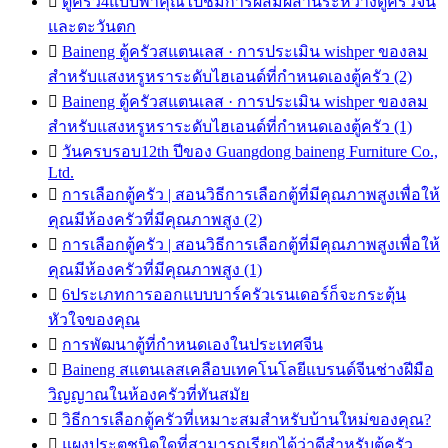

ตู้ครัว4แบบพาคุณไปชมการผสมผสานระหว่างตู้ครัวจีน
และตะวันตก

Baineng ตู้ครัวสแตนเลส · การประเมิน wishper ของลม
สำหรับแสงหรูหราระดับไฮเอนด์ที่กำหนดเองตู้ครัว (2)

Baineng ตู้ครัวสแตนเลส · การประเมิน wishper ของลม
สำหรับแสงหรูหราระดับไฮเอนด์ที่กำหนดเองตู้ครัว (1)

วันครบรอบ12th ปีของ Guangdong baineng Furniture Co.,
Ltd.

การเลือกตู้ครัว | สอนวิธีการเลือกตู้ที่มีคุณภาพสูงเพื่อให้
คุณมีห้องครัวที่มีคุณภาพสูง (2)

การเลือกตู้ครัว | สอนวิธีการเลือกตู้ที่มีคุณภาพสูงเพื่อให้
คุณมีห้องครัวที่มีคุณภาพสูง (1)

6ประเภทการออกแบบบาร์ครัวเรนเดอร์ก็จะกระตุ้น
หัวใจของคุณ

การพัฒนาตู้ที่กำหนดเองในประเทศจีน

Baineng สแตนเลสเคลือบเทคโนโลยีแบรนด์จีนช่างฝีมือ
วิญญาณในห้องครัวที่ทันสมัย

วิธีการเลือกตู้ครัวที่เหมาะสมสำหรับบ้านใหม่ของคุณ?

แผงประตูชนิดใดที่สามารถเรียกได้ว่าดีสำหรับตู้ครัว