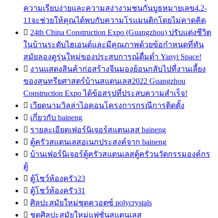
ความเรียบง่ายและความสง่างามชนกันบูธหมายเลข4.2-
11จะช่วยให้คุณได้พบกับความโรแมนติกโดยไม่คาดคิด

24th China Construction Expo (Guangzhou) ปรับแต่งชีวิต
ในบ้านระดับไฮเอนด์และมีคุณภาพด้วยข้อกำหนดที่ทัน
สมัยลองดูรุ่นใหม่ของประสบการณ์ดื่มด่ำ Yanyi Space!

งานแสดงสินค้าก่อสร้างจีนมองย้อนกลับไปที่งานเลี้ยง
ของสุนทรียศาสตร์บ้านสแตนเลส2022 Guangzhou
Construction Expo ได้ข้อสรุปที่ประสบความสำเร็จ!

เวียดนามวิลล่าไอคอนโครงการกรณีการติดตั้ง

เกี่ยวกับ baineng

รายละเอียดเฟอร์นิเจอร์สแตนเลส baineng

ตู้ครัวสแตนเลสอเนกประสงค์จาก baineng

บ้านเฟอร์นิเจอร์ตู้ครัวสแตนเลสตู้ครัวนวัตกรรมองค์กร
ตู้

ตู้โชว์ห้องครัว23

ตู้โชว์ห้องครัว31

ศิลปะสมัยใหม่ชุดควอตซ์ polycrystals

ชุดศิลปะสมัยใหม่แฟชั่นสแตนเลส