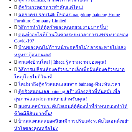

ตู้ครัวเกรดอาหารสำคัญแค่ไหน!

ฉลองครบรอบ14th ปีของ Guangdong baineng Home
Furniture Company Limited

วิธีการทำให้ตู้ครัวของคุณดูสวยงามมากขึ้น?

คุณทำอะไรที่บ้านในช่วงระยะเวลาการแพร่ระบาดของ
Covid-19?

บ้านของคุณไม่ก้าวหน้าพอหรือไม่? อาจจะหายไปแสง
หรูหราตู้สแตนเลส

ตกแต่งบ้านใหม่ | Ithaca รู้ความงามของคุณ!

วิธีการเปลี่ยนห้องครัวขนาดเล็กเพื่อฝันห้องครัวขนาด
ใหญ่โดยไม่กี่วินาที

ใหม่มาถึงตู้ครัวสแตนเลสจาก baineng-หิมะทันเวลา

ตู้ครัวสแตนเลส baineng สร้างห้องครัวที่ทันสมัยเพื่อ
สุขภาพและสะดวกสบายสำหรับคุณ!

สแตนเลสบ้านระดับไฮเอนด์ตู้ห้องน้ำที่กำหนดเองทำให้
ชีวิตมีสีสันมากขึ้น!

บ้านสแตนเลสยอดนิยมมีการปรับแต่งระดับไฮเอนด์เขย่า
หัวใจของคุณหรือไม่?