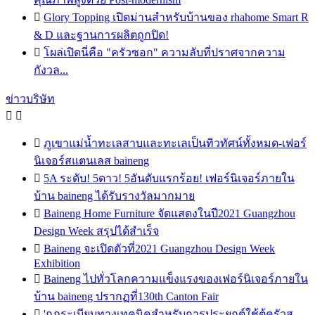

Glory Topping เปิดม่านสำหรับบ้านของ rhahome Smart R
& D และฐานการผลิตถูกปิด!

โผล่เปิดนี่คือ "ครัวซอก" ความลับที่ปราศจากความ
กังวล...
ข่าวบริษัท



ภูเขาแม่น้ำทะเลสาบและทะเลเป็นทิวทัศน์ทั้งหมด-เฟอร์
นิเจอร์สแตนเลส baineng

5A ระดับ! 5ดาว! 5อันดับแรกร้อย! เฟอร์นิเจอร์ภายใน
บ้าน baineng ได้รับรางวัลมากมาย

Baineng Home Furniture จัดแสดงในปี2021 Guangzhou
Design Week สรุปได้สำเร็จ

Baineng จะเปิดตัวที่2021 Guangzhou Design Week
Exhibition

Baineng ไปทั่วโลกความแข็งแรงของเฟอร์นิเจอร์ภายใน
บ้าน baineng ปรากฏที่130th Canton Fair

'กฎระเบียบทางเทคนิคสำหรับการประยุกต์ใช้ตู้ครัวส