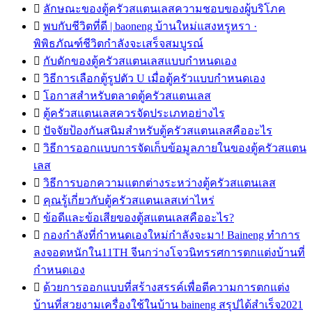

ลักษณะของตู้ครัวสแตนเลสความชอบของผู้บริโภค

พบกับชีวิตที่ดี | baoneng บ้านใหม่แสงหรูหรา ·
พิพิธภัณฑ์ชีวิตกำลังจะเสร็จสมบูรณ์

กับดักของตู้ครัวสแตนเลสแบบกำหนดเอง

วิธีการเลือกตู้รูปตัว U เมื่อตู้ครัวแบบกำหนดเอง

โอกาสสำหรับตลาดตู้ครัวสแตนเลส

ตู้ครัวสแตนเลสควรจัดประเภทอย่างไร

ปัจจัยป้องกันสนิมสำหรับตู้ครัวสแตนเลสคืออะไร

วิธีการออกแบบการจัดเก็บข้อมูลภายในของตู้ครัวสแตน
เลส

วิธีการบอกความแตกต่างระหว่างตู้ครัวสแตนเลส

คุณรู้เกี่ยวกับตู้ครัวสแตนเลสเท่าไหร่

ข้อดีและข้อเสียของตู้สแตนเลสคืออะไร?

กองกำลังที่กำหนดเองใหม่กำลังจะมา! Baineng ทำการ
ลงจอดหนักใน11TH จีนกว่างโจวนิทรรศการตกแต่งบ้านที่
กำหนดเอง

ด้วยการออกแบบที่สร้างสรรค์เพื่อตีความการตกแต่ง
บ้านที่สวยงามเครื่องใช้ในบ้าน baineng สรุปได้สำเร็จ2021