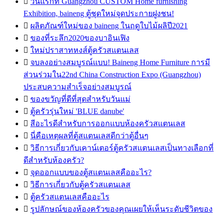

วันแรกที่ Guangzhou CUSTOM Home furnishing
Exhibition, baineng ตู้ชุดใหม่จุดประกายฝูงชน!

ผลิตภัณฑ์ใหม่ของ baineng ในฤดูใบไม้ผลิปี2021

ของที่ระลึก2020ของบาอินเฟิง

ใหม่ปราสาทหงส์ตู้ครัวสแตนเลส

จบลงอย่างสมบูรณ์แบบ! Baineng Home Furniture การมี
ส่วนร่วมใน22nd China Construction Expo (Guangzhou)
ประสบความสำเร็จอย่างสมบูรณ์

ของขวัญที่ดีที่สุดสำหรับวันแม่

ตู้ครัวรุ่นใหม่ 'BLUE danube'

สีอะไรดีสำหรับการออกแบบห้องครัวสแตนเลส

นี่คือเหตุผลที่ตู้สแตนเลสดีกว่าตู้อื่นๆ

วิธีการเกี่ยวกับเคาน์เตอร์ตู้ครัวสแตนเลสเป็นทางเลือกที่
ดีสำหรับห้องครัว?

จุดออกแบบของตู้สแตนเลสคืออะไร?

วิธีการเกี่ยวกับตู้ครัวสแตนเลส

ตู้ครัวสแตนเลสคืออะไร

รูปลักษณ์ของห้องครัวของคุณเผยให้เห็นระดับชีวิตของ