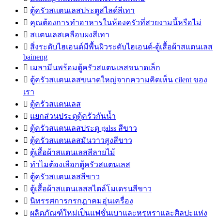

ตู้ครัวสแตนเลสประตูสไลด์สีเทา

คุณต้องการทำอาหารในห้องครัวที่สวยงามนี้หรือไม่

สแตนเลสเคลือบผงสีเทา

สิ่งระดับไฮเอนด์มีพื้นผิวระดับไฮเอนด์-ตู้เสื้อผ้าสแตนเลส
baineng

เมลามีนพร้อมตู้ครัวสแตนเลสขนาดเล็ก

ตู้ครัวสแตนเลสขนาดใหญ่จากความคิดเห็น cilent ของ
เรา

ตู้ครัวสแตนเลส

แยกส่วนประตูตู้ครัวกันน้ำ

ตู้ครัวสแตนเลสประตู galss สีขาว

ตู้ครัวสแตนเลสมันวาวสูงสีขาว

ตู้เสื้อผ้าสแตนเลสสีลายไม้

ทำไมต้องเลือกตู้ครัวสแตนเลส

ตู้ครัวสแตนเลสสีขาว

ตู้เสื้อผ้าสแตนเลสสไตล์โมเดรนสีขาว

นิทรรศการกรกฎาคมอุ่นเครื่อง

ผลิตภัณฑ์ใหม่เป็นแฟชั่นเบาและหรูหราและศิลปะแห่ง