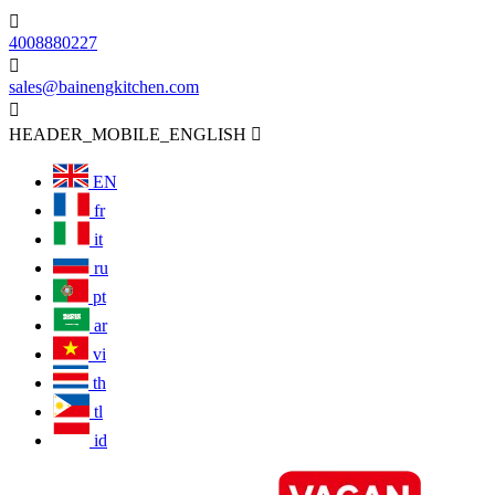

4008880227

sales@bainengkitchen.com

HEADER_MOBILE_ENGLISH

EN
fr
it
ru
pt
ar
vi
th
tl
id