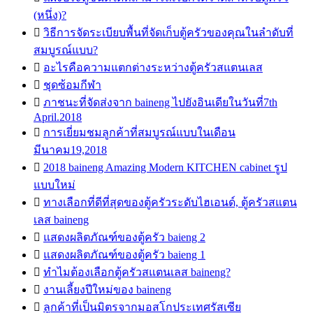
(หนึ่ง)?

วิธีการจัดระเบียบพื้นที่จัดเก็บตู้ครัวของคุณในลำดับที่
สมบูรณ์แบบ?

อะไรคือความแตกต่างระหว่างตู้ครัวสแตนเลส

ชุดซ้อมกีฬา

ภาชนะที่จัดส่งจาก baineng ไปยังอินเดียในวันที่7th
April.2018

การเยี่ยมชมลูกค้าที่สมบูรณ์แบบในเดือน
มีนาคม19,2018

2018 baineng Amazing Modern KITCHEN cabinet รูป
แบบใหม่

ทางเลือกที่ดีที่สุดของตู้ครัวระดับไฮเอนด์, ตู้ครัวสแตน
เลส baineng

แสดงผลิตภัณฑ์ของตู้ครัว baieng 2

แสดงผลิตภัณฑ์ของตู้ครัว baieng 1

ทำไมต้องเลือกตู้ครัวสแตนเลส baineng?

งานเลี้ยงปีใหม่ของ baineng

ลูกค้าที่เป็นมิตรจากมอสโกประเทศรัสเซีย