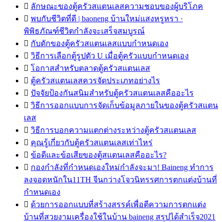

ลักษณะของตู้ครัวสแตนเลสความชอบของผู้บริโภค

พบกับชีวิตที่ดี | baoneng บ้านใหม่แสงหรูหรา ·
พิพิธภัณฑ์ชีวิตกำลังจะเสร็จสมบูรณ์

กับดักของตู้ครัวสแตนเลสแบบกำหนดเอง

วิธีการเลือกตู้รูปตัว U เมื่อตู้ครัวแบบกำหนดเอง

โอกาสสำหรับตลาดตู้ครัวสแตนเลส

ตู้ครัวสแตนเลสควรจัดประเภทอย่างไร

ปัจจัยป้องกันสนิมสำหรับตู้ครัวสแตนเลสคืออะไร

วิธีการออกแบบการจัดเก็บข้อมูลภายในของตู้ครัวสแตน
เลส

วิธีการบอกความแตกต่างระหว่างตู้ครัวสแตนเลส

คุณรู้เกี่ยวกับตู้ครัวสแตนเลสเท่าไหร่

ข้อดีและข้อเสียของตู้สแตนเลสคืออะไร?

กองกำลังที่กำหนดเองใหม่กำลังจะมา! Baineng ทำการ
ลงจอดหนักใน11TH จีนกว่างโจวนิทรรศการตกแต่งบ้านที่
กำหนดเอง

ด้วยการออกแบบที่สร้างสรรค์เพื่อตีความการตกแต่ง
บ้านที่สวยงามเครื่องใช้ในบ้าน baineng สรุปได้สำเร็จ2021