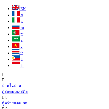
EN
fr
it
ru
pt
ar
vi
th
tl
id


บ้านในบ้าน
ตู้สแตนเลสสตีล


ตู้ครัวสแตนเลส

