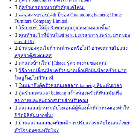

ตู้ครัวเกรดอาหารสำคัญแค่ไหน!

ฉลองครบรอบ14th ปีของ Guangdong baineng Home
Furniture Company Limited

วิธีการทำให้ตู้ครัวของคุณดูสวยงามมากขึ้น?

คุณทำอะไรที่บ้านในช่วงระยะเวลาการแพร่ระบาดของ
Covid-19?

บ้านของคุณไม่ก้าวหน้าพอหรือไม่? อาจจะหายไปแสง
หรูหราตู้สแตนเลส

ตกแต่งบ้านใหม่ | Ithaca รู้ความงามของคุณ!

วิธีการเปลี่ยนห้องครัวขนาดเล็กเพื่อฝันห้องครัวขนาด
ใหญ่โดยไม่กี่วินาที

ใหม่มาถึงตู้ครัวสแตนเลสจาก baineng-หิมะทันเวลา

ตู้ครัวสแตนเลส baineng สร้างห้องครัวที่ทันสมัยเพื่อ
สุขภาพและสะดวกสบายสำหรับคุณ!

สแตนเลสบ้านระดับไฮเอนด์ตู้ห้องน้ำที่กำหนดเองทำให้
ชีวิตมีสีสันมากขึ้น!

บ้านสแตนเลสยอดนิยมมีการปรับแต่งระดับไฮเอนด์เขย่า
หัวใจของคุณหรือไม่?