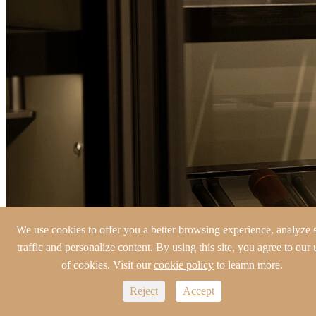
We use cookies to offer you a better browsing experience, analyze s
traffic and personalize content. By using this site, you agree to our 
of cookies. Visit our
cookie policy
to leamn more.
ข้อดีของตู้ไวน์สแตนเลส
Reject
Accept