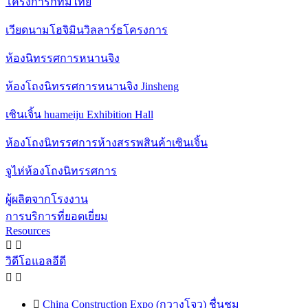
โครงการกทมไทย
เวียดนามโฮจิมินวิลลาร์ธโครงการ
ห้องนิทรรศการหนานจิง
ห้องโถงนิทรรศการหนานจิง Jinsheng
เซินเจิ้น huameiju Exhibition Hall
ห้องโถงนิทรรศการห้างสรรพสินค้าเซินเจิ้น
จูไห่ห้องโถงนิทรรศการ
ผู้ผลิตจากโรงงาน
การบริการที่ยอดเยี่ยม
Resources


วิดีโอแอลอีดี



China Construction Expo (กวางโจว) ชื่นชม