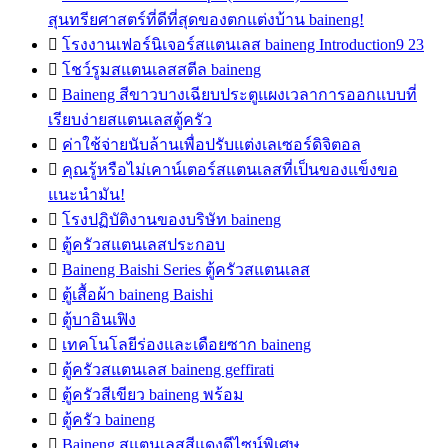
สุนทรียศาสตร์ที่ดีที่สุดของตกแต่งบ้าน baineng!

โรงงานเฟอร์นิเจอร์สแตนเลส baineng Introduction9 23

โชว์รูมสแตนเลสสตีล baineng

Baineng สีขาวบางเฉียบประตูแผงเวลาการออกแบบที่
เรียบง่ายสแตนเลสตู้ครัว

ค่าใช้จ่ายนับล้านเพื่อปรับแต่งเลเซอร์ดิจิตอล

คุณรู้หรือไม่เคาน์เตอร์สแตนเลสที่เป็นของแข็งขอ
แนะนำมัน!

โรงปฏิบัติงานของบริษัท baineng

ตู้ครัวสแตนเลสประกอบ

Baineng Baishi Series ตู้ครัวสแตนเลส

ตู้เสื้อผ้า baineng Baishi

ตู้บาอินเฟิง

เทคโนโลยีร่องและเดือยซาก baineng

ตู้ครัวสแตนเลส baineng geffirati

ตู้ครัวสีเขียว baineng พร้อม

ตู้ครัว baineng

Baineng สแตนเลสสีแดงดีไซน์พิเศษ