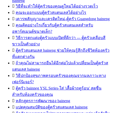
baineng

วิธีที่จะทำให้ตู้ครัวของคุณดูใหม่ได้อย่างรวดเร็ว

คุณจะออกแบบตู้ครัวสแตนเลสได้อย่างไร

เคารพสัญญาและเครดิตใหม่-ตู้ครัว Guangdong baineng

คุณคิดอย่างไรเกี่ยวกับตู้ครัวสแตนเลสสำหรับ
อพาร์ตเมนต์ขนาดเล็ก?

วิธีการตกแต่งตู้ครัวแบบเปิดที่ดีกว่า --- ตู้ครัวเคลือบสี
ขาวเป็นตัวอย่าง

ตู้ครัวสแตนเลส baineng ช่วยให้คุณรู้สึกถึงชีวิตห้องครัว
ที่แตกต่างกัน

ถ้าคุณไม่สามารถยืนได้อีกต่อไปแล้วเปลี่ยนเป็นตู้ครัวส
แตนเลส baineng

วิธีปกป้องสุขภาพครอบครัวของคุณจากมลภาวะทาง
เฟอร์นิเจอร์?

ตู้ครัว bainneg YSL Series-ใส่ 'เสื้อผ้าฤดูร้อน' สดชื่น
สำหรับห้องครัวของคุณ

หลักสูตรการพัฒนาของ baineng

แปดคุณสมบัติของตู้ครัวสแตนเลส baineng