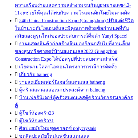
ความเรียบง่ายและความสง่างามชนกันบูธหมายเลข4.2-
11จะช่วยให้คุณได้พบกับความโรแมนติกโดยไม่คาดคิด

24th China Construction Expo (Guangzhou) ปรับแต่งชีวิต
ในบ้านระดับไฮเอนด์และมีคุณภาพด้วยข้อกำหนดที่ทัน
สมัยลองดูรุ่นใหม่ของประสบการณ์ดื่มด่ำ Yanyi Space!

งานแสดงสินค้าก่อสร้างจีนมองย้อนกลับไปที่งานเลี้ยง
ของสุนทรียศาสตร์บ้านสแตนเลส2022 Guangzhou
Construction Expo ได้ข้อสรุปที่ประสบความสำเร็จ!

เวียดนามวิลล่าไอคอนโครงการกรณีการติดตั้ง

เกี่ยวกับ baineng

รายละเอียดเฟอร์นิเจอร์สแตนเลส baineng

ตู้ครัวสแตนเลสอเนกประสงค์จาก baineng

บ้านเฟอร์นิเจอร์ตู้ครัวสแตนเลสตู้ครัวนวัตกรรมองค์กร
ตู้

ตู้โชว์ห้องครัว23

ตู้โชว์ห้องครัว31

ศิลปะสมัยใหม่ชุดควอตซ์ polycrystals

ชุดศิลปะสมัยใหม่แฟชั่นสแตนเลส