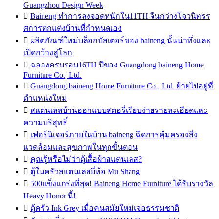
Guangzhou Design Week

Baineng ทำการลงจอดหนักใน11TH จีนกว่างโจวนิทรร
ศการตกแต่งบ้านที่กำหนดเอง

ผลิตภัณฑ์ใหม่บล็อกบัสเตอร์ของ baineng นั้นน่าทึ่งและ
เปิดกว้างสู่โลก

ฉลองครบรอบ16TH ปีของ Guangdong baineng Home
Furniture Co., Ltd.

Guangdong baineng Home Furniture Co., Ltd. ย้ายไปอยู่ที่
ตำแหน่งใหม่

สแตนเลสบ้านออกแบบสตอรี่เรียบง่ายรายละเอียดและ
ความบริสุทธิ์

เฟอร์นิเจอร์ภายในบ้าน baineng ฉีดการคุ้มครองสิ่ง
แวดล้อมและสุขภาพในทุกขั้นตอน

คุณรู้หรือไม่ว่าตู้เสื้อผ้าสแตนเลส?

ตู้ในครัวสแตนเลสยี่ห้อ Mu Shang

500แข็งแกร่งที่สุด! Baineng Home Furniture ได้รับรางวัล
Heavy Honor นี้!

ตู้ครัว Ink Grey เมื่อคนสมัยใหม่เจอธรรมชาติ