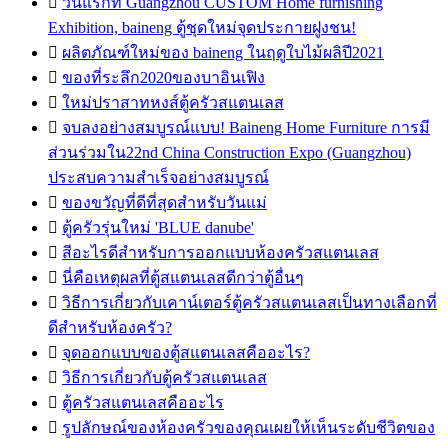

วันแรกที่ Guangzhou CUSTOM Home furnishing
Exhibition, baineng ตู้ชุดใหม่จุดประกายฝูงชน!

ผลิตภัณฑ์ใหม่ของ baineng ในฤดูใบไม้ผลิปี2021

ของที่ระลึก2020ของบาอินเฟิง

ใหม่ปราสาทหงส์ตู้ครัวสแตนเลส

จบลงอย่างสมบูรณ์แบบ! Baineng Home Furniture การมี
ส่วนร่วมใน22nd China Construction Expo (Guangzhou)
ประสบความสำเร็จอย่างสมบูรณ์

ของขวัญที่ดีที่สุดสำหรับวันแม่

ตู้ครัวรุ่นใหม่ 'BLUE danube'

สีอะไรดีสำหรับการออกแบบห้องครัวสแตนเลส

นี่คือเหตุผลที่ตู้สแตนเลสดีกว่าตู้อื่นๆ

วิธีการเกี่ยวกับเคาน์เตอร์ตู้ครัวสแตนเลสเป็นทางเลือกที่
ดีสำหรับห้องครัว?

จุดออกแบบของตู้สแตนเลสคืออะไร?

วิธีการเกี่ยวกับตู้ครัวสแตนเลส

ตู้ครัวสแตนเลสคืออะไร

รูปลักษณ์ของห้องครัวของคุณเผยให้เห็นระดับชีวิตของ