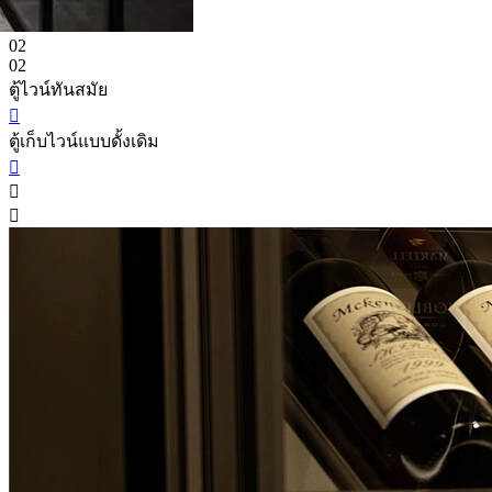
02
02
ตู้ไวน์ทันสมัย

ตู้เก็บไวน์แบบดั้งเดิม


