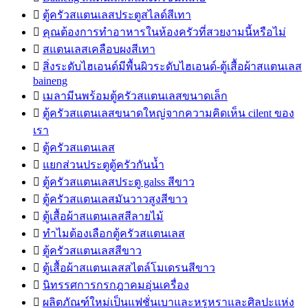

ตู้ครัวสแตนเลสประตูสไลด์สีเทา

คุณต้องการทำอาหารในห้องครัวที่สวยงามนี้หรือไม่

สแตนเลสเคลือบผงสีเทา

สิ่งระดับไฮเอนด์มีพื้นผิวระดับไฮเอนด์-ตู้เสื้อผ้าสแตนเลส
baineng

เมลามีนพร้อมตู้ครัวสแตนเลสขนาดเล็ก

ตู้ครัวสแตนเลสขนาดใหญ่จากความคิดเห็น cilent ของ
เรา

ตู้ครัวสแตนเลส

แยกส่วนประตูตู้ครัวกันน้ำ

ตู้ครัวสแตนเลสประตู galss สีขาว

ตู้ครัวสแตนเลสมันวาวสูงสีขาว

ตู้เสื้อผ้าสแตนเลสสีลายไม้

ทำไมต้องเลือกตู้ครัวสแตนเลส

ตู้ครัวสแตนเลสสีขาว

ตู้เสื้อผ้าสแตนเลสสไตล์โมเดรนสีขาว

นิทรรศการกรกฎาคมอุ่นเครื่อง

ผลิตภัณฑ์ใหม่เป็นแฟชั่นเบาและหรูหราและศิลปะแห่ง