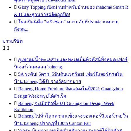

Glory Topping เปิดม่านสำหรับบ้านของ rhahome Smart R
& D และฐานการผลิตถูกปิด!

โผล่เปิดนี่คือ "ครัวซอก" ความลับที่ปราศจากความ
กังวล...
ข่าวบริษัท



ภูเขาแม่น้ำทะเลสาบและทะเลเป็นทิวทัศน์ทั้งหมด-เฟอร์
นิเจอร์สแตนเลส baineng

5A ระดับ! 5ดาว! 5อันดับแรกร้อย! เฟอร์นิเจอร์ภายใน
บ้าน baineng ได้รับรางวัลมากมาย

Baineng Home Furniture จัดแสดงในปี2021 Guangzhou
Design Week สรุปได้สำเร็จ

Baineng จะเปิดตัวที่2021 Guangzhou Design Week
Exhibition

Baineng ไปทั่วโลกความแข็งแรงของเฟอร์นิเจอร์ภายใน
บ้าน baineng ปรากฏที่130th Canton Fair

'กฎระเบียบทางเทคนิคสำหรับการประยุกต์ใช้ตู้ครัวส