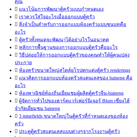
คุณ

แนวโน้มการพัฒนาตู้ครัวแบบกำหนดเอง

เราควรใส่ใจอะไรเมื่อออกแบบตู้ครัว

สิ่งจำเป็นสำหรับการออกแบบห้องครัวแบบชนบทคือ
อะไร

ตู้ครัวทั้งหมดจะพัฒนาได้อย่างไรในอนาคต

หลักการพื้นฐานของการออกแบบตู้ครัวคืออะไร

วิธีปล่อยให้การออกแบบตู้ครัวของคุณทำให้ผู้คนเปล่ง
ประกาย

ห้องครัวขนาดใหญ่สไตล์ยุโรปตกแต่งตู้ครัว renderings

แนวคิดการออกแบบห้องครัวสแตนเลสของ baineng คือ
อะไร

ห้องพาณิชย์ท้องถิ่นเยี่ยมชมผู้ผลิตตู้ครัวจีน-baineng

ผู้จัดการทั่วไปของฮาร์ดแวร์เฟอร์นิเจอร์ Blum เซี่ยงไฮ้
จำกัดเยี่ยมชม baineng

3 minefields ขนาดใหญ่ในตู้ครัวที่กำหนดเองของห้อง
ครัว

ประตูตู้ครัวสแตนเลสแบบต่างๆจากโรงงานตู้ครัว