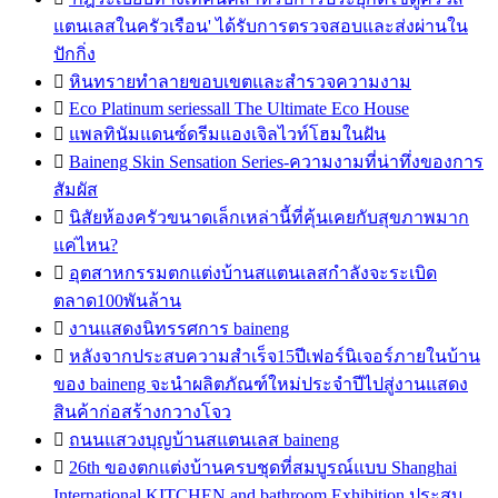
แตนเลสในครัวเรือน' ได้รับการตรวจสอบและส่งผ่านใน
ปักกิ่ง

หินทรายทำลายขอบเขตและสำรวจความงาม

Eco Platinum seriessall The Ultimate Eco House

แพลทินัมแดนซ์ดรีมแองเจิลไวท์โฮมในฝัน

Baineng Skin Sensation Series-ความงามที่น่าทึ่งของการ
สัมผัส

นิสัยห้องครัวขนาดเล็กเหล่านี้ที่คุ้นเคยกับสุขภาพมาก
แค่ไหน?

อุตสาหกรรมตกแต่งบ้านสแตนเลสกำลังจะระเบิด
ตลาด100พันล้าน

งานแสดงนิทรรศการ baineng

หลังจากประสบความสำเร็จ15ปีเฟอร์นิเจอร์ภายในบ้าน
ของ baineng จะนำผลิตภัณฑ์ใหม่ประจำปีไปสู่งานแสดง
สินค้าก่อสร้างกวางโจว

ถนนแสวงบุญบ้านสแตนเลส baineng

26th ของตกแต่งบ้านครบชุดที่สมบูรณ์แบบ Shanghai
International KITCHEN and bathroom Exhibition ประสบ