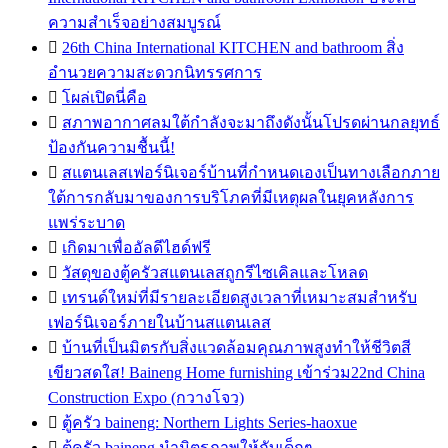
ความสำเร็จอย่างสมบูรณ์

26th China International KITCHEN and bathroom สิ่ง
อำนวยความสะดวกนิทรรศการ

โผล่เปิดนี่คือ

สภาพอากาศลมใต้กำลังจะมาถึงดังนั้นโปรดผ่านกลยุทธ์
ป้องกันความชื้นนี้!

สแตนเลสเฟอร์นิเจอร์บ้านที่กำหนดเองเป็นทางเลือกภาย
ใต้การกลับมาของการบริโภคที่มีเหตุผลในยุคหลังการ
แพร่ระบาด

เกิดมาเพื่ออัลดีไฮด์ฟรี

วัสดุของตู้ครัวสแตนเลสถูกรีไซเคิลและโหลด

เทรนด์ใหม่ที่มีรายละเอียดสูงเวลาที่เหมาะสมสำหรับ
เฟอร์นิเจอร์ภายในบ้านสแตนเลส

บ้านที่เป็นมิตรกับสิ่งแวดล้อมคุณภาพสูงทำให้ชีวิตสี
เขียวสดใส! Baineng Home furnishing เข้าร่วม22nd China
Construction Expo (กวางโจว)

ตู้ครัว baineng: Northern Lights Series-haoxue

ตู้ครัว baineng นำมิตรภาพให้กับเด็กๆ