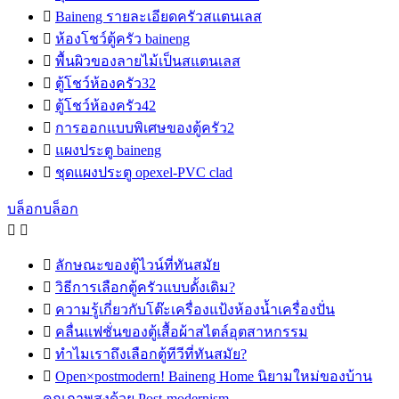

Baineng รายละเอียดครัวสแตนเลส

ห้องโชว์ตู้ครัว baineng

พื้นผิวของลายไม้เป็นสแตนเลส

ตู้โชว์ห้องครัว32

ตู้โชว์ห้องครัว42

การออกแบบพิเศษของตู้ครัว2

แผงประตู baineng

ชุดแผงประตู opexel-PVC clad
บล็อกบล็อก



ลักษณะของตู้ไวน์ที่ทันสมัย

วิธีการเลือกตู้ครัวแบบดั้งเดิม?

ความรู้เกี่ยวกับโต๊ะเครื่องแป้งห้องน้ำเครื่องปั่น

คลื่นแฟชั่นของตู้เสื้อผ้าสไตล์อุตสาหกรรม

ทำไมเราถึงเลือกตู้ทีวีที่ทันสมัย?

Open×postmodern! Baineng Home นิยามใหม่ของบ้าน
คุณภาพสูงด้วย Post-modernism