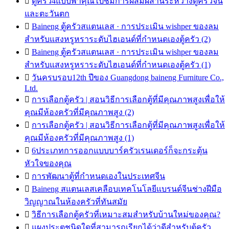

ตู้ครัว4แบบพาคุณไปชมการผสมผสานระหว่างตู้ครัวจีน
และตะวันตก

Baineng ตู้ครัวสแตนเลส · การประเมิน wishper ของลม
สำหรับแสงหรูหราระดับไฮเอนด์ที่กำหนดเองตู้ครัว (2)

Baineng ตู้ครัวสแตนเลส · การประเมิน wishper ของลม
สำหรับแสงหรูหราระดับไฮเอนด์ที่กำหนดเองตู้ครัว (1)

วันครบรอบ12th ปีของ Guangdong baineng Furniture Co.,
Ltd.

การเลือกตู้ครัว | สอนวิธีการเลือกตู้ที่มีคุณภาพสูงเพื่อให้
คุณมีห้องครัวที่มีคุณภาพสูง (2)

การเลือกตู้ครัว | สอนวิธีการเลือกตู้ที่มีคุณภาพสูงเพื่อให้
คุณมีห้องครัวที่มีคุณภาพสูง (1)

6ประเภทการออกแบบบาร์ครัวเรนเดอร์ก็จะกระตุ้น
หัวใจของคุณ

การพัฒนาตู้ที่กำหนดเองในประเทศจีน

Baineng สแตนเลสเคลือบเทคโนโลยีแบรนด์จีนช่างฝีมือ
วิญญาณในห้องครัวที่ทันสมัย

วิธีการเลือกตู้ครัวที่เหมาะสมสำหรับบ้านใหม่ของคุณ?

แผงประตูชนิดใดที่สามารถเรียกได้ว่าดีสำหรับตู้ครัว