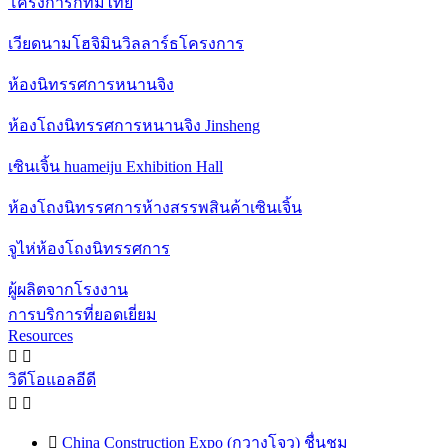
โครงการกทมไทย
เวียดนามโฮจิมินวิลลาร์ธโครงการ
ห้องนิทรรศการหนานจิง
ห้องโถงนิทรรศการหนานจิง Jinsheng
เซินเจิ้น huameiju Exhibition Hall
ห้องโถงนิทรรศการห้างสรรพสินค้าเซินเจิ้น
จูไห่ห้องโถงนิทรรศการ
ผู้ผลิตจากโรงงาน
การบริการที่ยอดเยี่ยม
Resources


วิดีโอแอลอีดี



China Construction Expo (กวางโจว) ชื่นชม