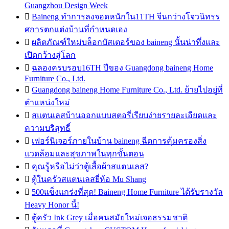
Guangzhou Design Week

Baineng ทำการลงจอดหนักใน11TH จีนกว่างโจวนิทรร
ศการตกแต่งบ้านที่กำหนดเอง

ผลิตภัณฑ์ใหม่บล็อกบัสเตอร์ของ baineng นั้นน่าทึ่งและ
เปิดกว้างสู่โลก

ฉลองครบรอบ16TH ปีของ Guangdong baineng Home
Furniture Co., Ltd.

Guangdong baineng Home Furniture Co., Ltd. ย้ายไปอยู่ที่
ตำแหน่งใหม่

สแตนเลสบ้านออกแบบสตอรี่เรียบง่ายรายละเอียดและ
ความบริสุทธิ์

เฟอร์นิเจอร์ภายในบ้าน baineng ฉีดการคุ้มครองสิ่ง
แวดล้อมและสุขภาพในทุกขั้นตอน

คุณรู้หรือไม่ว่าตู้เสื้อผ้าสแตนเลส?

ตู้ในครัวสแตนเลสยี่ห้อ Mu Shang

500แข็งแกร่งที่สุด! Baineng Home Furniture ได้รับรางวัล
Heavy Honor นี้!

ตู้ครัว Ink Grey เมื่อคนสมัยใหม่เจอธรรมชาติ