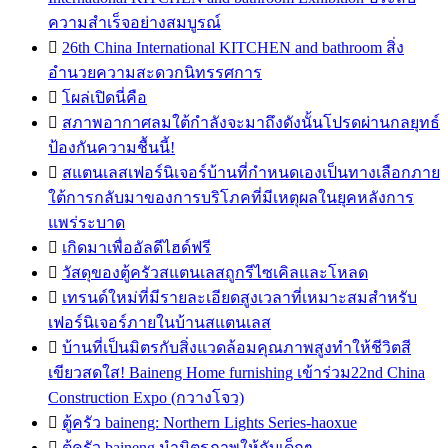
ความสำเร็จอย่างสมบูรณ์

26th China International KITCHEN and bathroom สิ่ง
อำนวยความสะดวกนิทรรศการ

โผล่เปิดนี่คือ

สภาพอากาศลมใต้กำลังจะมาถึงดังนั้นโปรดผ่านกลยุทธ์
ป้องกันความชื้นนี้!

สแตนเลสเฟอร์นิเจอร์บ้านที่กำหนดเองเป็นทางเลือกภาย
ใต้การกลับมาของการบริโภคที่มีเหตุผลในยุคหลังการ
แพร่ระบาด

เกิดมาเพื่ออัลดีไฮด์ฟรี

วัสดุของตู้ครัวสแตนเลสถูกรีไซเคิลและโหลด

เทรนด์ใหม่ที่มีรายละเอียดสูงเวลาที่เหมาะสมสำหรับ
เฟอร์นิเจอร์ภายในบ้านสแตนเลส

บ้านที่เป็นมิตรกับสิ่งแวดล้อมคุณภาพสูงทำให้ชีวิตสี
เขียวสดใส! Baineng Home furnishing เข้าร่วม22nd China
Construction Expo (กวางโจว)

ตู้ครัว baineng: Northern Lights Series-haoxue

ตู้ครัว baineng นำมิตรภาพให้กับเด็กๆ