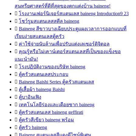
สุนทรียศาสตร์ที่ดีที่สุดของตกแต่งบ้าน baineng!

โรงงานเฟอร์นิเจอร์สแตนเลส baineng Introduction9 23

โชว์รูมสแตนเลสสตีล baineng

Baineng สีขาวบางเฉียบประตูแผงเวลาการออกแบบที่
เรียบง่ายสแตนเลสตู้ครัว

ค่าใช้จ่ายนับล้านเพื่อปรับแต่งเลเซอร์ดิจิตอล

คุณรู้หรือไม่เคาน์เตอร์สแตนเลสที่เป็นของแข็งขอ
แนะนำมัน!

โรงปฏิบัติงานของบริษัท baineng

ตู้ครัวสแตนเลสประกอบ

Baineng Baishi Series ตู้ครัวสแตนเลส

ตู้เสื้อผ้า baineng Baishi

ตู้บาอินเฟิง

เทคโนโลยีร่องและเดือยซาก baineng

ตู้ครัวสแตนเลส baineng geffirati

ตู้ครัวสีเขียว baineng พร้อม

ตู้ครัว baineng

Baineng สแตนเลสสีแดงดีไซน์พิเศษ