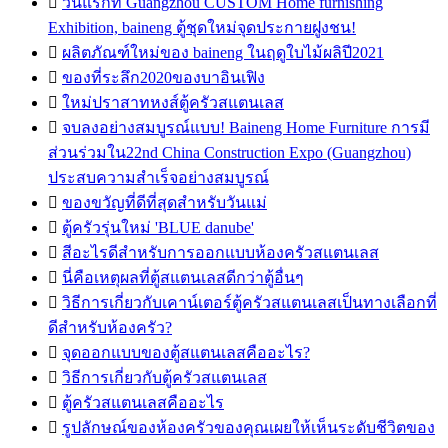

วันแรกที่ Guangzhou CUSTOM Home furnishing
Exhibition, baineng ตู้ชุดใหม่จุดประกายฝูงชน!

ผลิตภัณฑ์ใหม่ของ baineng ในฤดูใบไม้ผลิปี2021

ของที่ระลึก2020ของบาอินเฟิง

ใหม่ปราสาทหงส์ตู้ครัวสแตนเลส

จบลงอย่างสมบูรณ์แบบ! Baineng Home Furniture การมี
ส่วนร่วมใน22nd China Construction Expo (Guangzhou)
ประสบความสำเร็จอย่างสมบูรณ์

ของขวัญที่ดีที่สุดสำหรับวันแม่

ตู้ครัวรุ่นใหม่ 'BLUE danube'

สีอะไรดีสำหรับการออกแบบห้องครัวสแตนเลส

นี่คือเหตุผลที่ตู้สแตนเลสดีกว่าตู้อื่นๆ

วิธีการเกี่ยวกับเคาน์เตอร์ตู้ครัวสแตนเลสเป็นทางเลือกที่
ดีสำหรับห้องครัว?

จุดออกแบบของตู้สแตนเลสคืออะไร?

วิธีการเกี่ยวกับตู้ครัวสแตนเลส

ตู้ครัวสแตนเลสคืออะไร

รูปลักษณ์ของห้องครัวของคุณเผยให้เห็นระดับชีวิตของ