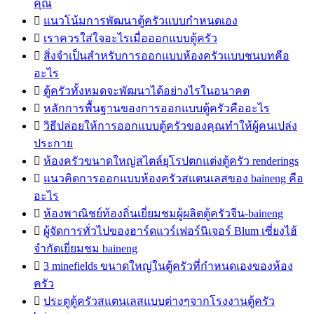
คุณ

แนวโน้มการพัฒนาตู้ครัวแบบกำหนดเอง

เราควรใส่ใจอะไรเมื่อออกแบบตู้ครัว

สิ่งจำเป็นสำหรับการออกแบบห้องครัวแบบชนบทคือ
อะไร

ตู้ครัวทั้งหมดจะพัฒนาได้อย่างไรในอนาคต

หลักการพื้นฐานของการออกแบบตู้ครัวคืออะไร

วิธีปล่อยให้การออกแบบตู้ครัวของคุณทำให้ผู้คนเปล่ง
ประกาย

ห้องครัวขนาดใหญ่สไตล์ยุโรปตกแต่งตู้ครัว renderings

แนวคิดการออกแบบห้องครัวสแตนเลสของ baineng คือ
อะไร

ห้องพาณิชย์ท้องถิ่นเยี่ยมชมผู้ผลิตตู้ครัวจีน-baineng

ผู้จัดการทั่วไปของฮาร์ดแวร์เฟอร์นิเจอร์ Blum เซี่ยงไฮ้
จำกัดเยี่ยมชม baineng

3 minefields ขนาดใหญ่ในตู้ครัวที่กำหนดเองของห้อง
ครัว

ประตูตู้ครัวสแตนเลสแบบต่างๆจากโรงงานตู้ครัว