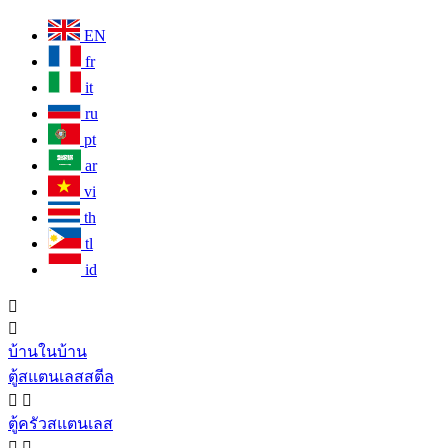
EN
fr
it
ru
pt
ar
vi
th
tl
id


บ้านในบ้าน
ตู้สแตนเลสสตีล


ตู้ครัวสแตนเลส

