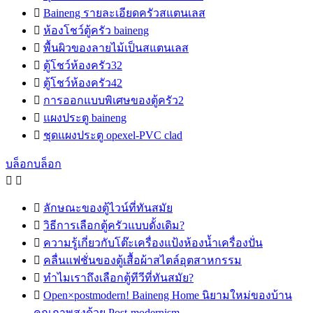

Baineng รายละเอียดครัวสแตนเลส

ห้องโชว์ตู้ครัว baineng

พื้นผิวของลายไม้เป็นสแตนเลส

ตู้โชว์ห้องครัว32

ตู้โชว์ห้องครัว42

การออกแบบพิเศษของตู้ครัว2

แผงประตู baineng

ชุดแผงประตู opexel-PVC clad
บล็อกบล็อก



ลักษณะของตู้ไวน์ที่ทันสมัย

วิธีการเลือกตู้ครัวแบบดั้งเดิม?

ความรู้เกี่ยวกับโต๊ะเครื่องแป้งห้องน้ำเครื่องปั่น

คลื่นแฟชั่นของตู้เสื้อผ้าสไตล์อุตสาหกรรม

ทำไมเราถึงเลือกตู้ทีวีที่ทันสมัย?

Open×postmodern! Baineng Home นิยามใหม่ของบ้าน
คุณภาพสูงด้วย Post-modernism