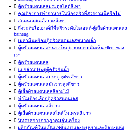

ตู้ครัวสแตนเลสประตูสไลด์สีเทา

คุณต้องการทำอาหารในห้องครัวที่สวยงามนี้หรือไม่

สแตนเลสเคลือบผงสีเทา

สิ่งระดับไฮเอนด์มีพื้นผิวระดับไฮเอนด์-ตู้เสื้อผ้าสแตนเลส
baineng

เมลามีนพร้อมตู้ครัวสแตนเลสขนาดเล็ก

ตู้ครัวสแตนเลสขนาดใหญ่จากความคิดเห็น cilent ของ
เรา

ตู้ครัวสแตนเลส

แยกส่วนประตูตู้ครัวกันน้ำ

ตู้ครัวสแตนเลสประตู galss สีขาว

ตู้ครัวสแตนเลสมันวาวสูงสีขาว

ตู้เสื้อผ้าสแตนเลสสีลายไม้

ทำไมต้องเลือกตู้ครัวสแตนเลส

ตู้ครัวสแตนเลสสีขาว

ตู้เสื้อผ้าสแตนเลสสไตล์โมเดรนสีขาว

นิทรรศการกรกฎาคมอุ่นเครื่อง

ผลิตภัณฑ์ใหม่เป็นแฟชั่นเบาและหรูหราและศิลปะแห่ง