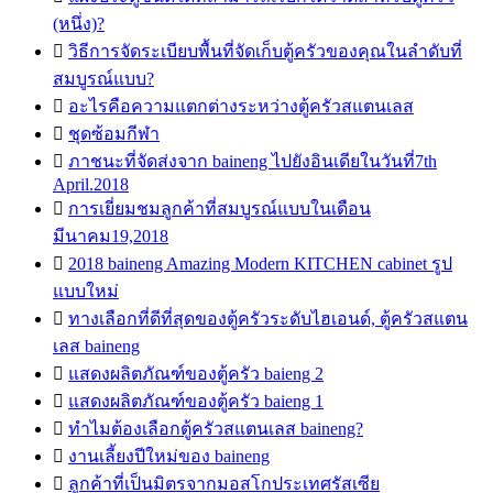
(หนึ่ง)?

วิธีการจัดระเบียบพื้นที่จัดเก็บตู้ครัวของคุณในลำดับที่
สมบูรณ์แบบ?

อะไรคือความแตกต่างระหว่างตู้ครัวสแตนเลส

ชุดซ้อมกีฬา

ภาชนะที่จัดส่งจาก baineng ไปยังอินเดียในวันที่7th
April.2018

การเยี่ยมชมลูกค้าที่สมบูรณ์แบบในเดือน
มีนาคม19,2018

2018 baineng Amazing Modern KITCHEN cabinet รูป
แบบใหม่

ทางเลือกที่ดีที่สุดของตู้ครัวระดับไฮเอนด์, ตู้ครัวสแตน
เลส baineng

แสดงผลิตภัณฑ์ของตู้ครัว baieng 2

แสดงผลิตภัณฑ์ของตู้ครัว baieng 1

ทำไมต้องเลือกตู้ครัวสแตนเลส baineng?

งานเลี้ยงปีใหม่ของ baineng

ลูกค้าที่เป็นมิตรจากมอสโกประเทศรัสเซีย