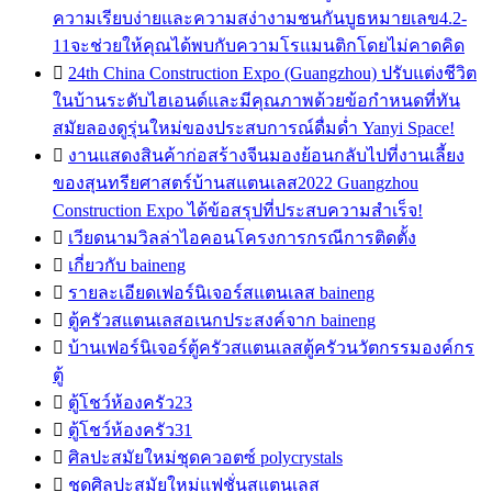
ความเรียบง่ายและความสง่างามชนกันบูธหมายเลข4.2-
11จะช่วยให้คุณได้พบกับความโรแมนติกโดยไม่คาดคิด

24th China Construction Expo (Guangzhou) ปรับแต่งชีวิต
ในบ้านระดับไฮเอนด์และมีคุณภาพด้วยข้อกำหนดที่ทัน
สมัยลองดูรุ่นใหม่ของประสบการณ์ดื่มด่ำ Yanyi Space!

งานแสดงสินค้าก่อสร้างจีนมองย้อนกลับไปที่งานเลี้ยง
ของสุนทรียศาสตร์บ้านสแตนเลส2022 Guangzhou
Construction Expo ได้ข้อสรุปที่ประสบความสำเร็จ!

เวียดนามวิลล่าไอคอนโครงการกรณีการติดตั้ง

เกี่ยวกับ baineng

รายละเอียดเฟอร์นิเจอร์สแตนเลส baineng

ตู้ครัวสแตนเลสอเนกประสงค์จาก baineng

บ้านเฟอร์นิเจอร์ตู้ครัวสแตนเลสตู้ครัวนวัตกรรมองค์กร
ตู้

ตู้โชว์ห้องครัว23

ตู้โชว์ห้องครัว31

ศิลปะสมัยใหม่ชุดควอตซ์ polycrystals

ชุดศิลปะสมัยใหม่แฟชั่นสแตนเลส