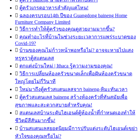

ตู้ครัวเกรดอาหารสำคัญแค่ไหน!

ฉลองครบรอบ14th ปีของ Guangdong baineng Home
Furniture Company Limited

วิธีการทำให้ตู้ครัวของคุณดูสวยงามมากขึ้น?

คุณทำอะไรที่บ้านในช่วงระยะเวลาการแพร่ระบาดของ
Covid-19?

บ้านของคุณไม่ก้าวหน้าพอหรือไม่? อาจจะหายไปแสง
หรูหราตู้สแตนเลส

ตกแต่งบ้านใหม่ | Ithaca รู้ความงามของคุณ!

วิธีการเปลี่ยนห้องครัวขนาดเล็กเพื่อฝันห้องครัวขนาด
ใหญ่โดยไม่กี่วินาที

ใหม่มาถึงตู้ครัวสแตนเลสจาก baineng-หิมะทันเวลา

ตู้ครัวสแตนเลส baineng สร้างห้องครัวที่ทันสมัยเพื่อ
สุขภาพและสะดวกสบายสำหรับคุณ!

สแตนเลสบ้านระดับไฮเอนด์ตู้ห้องน้ำที่กำหนดเองทำให้
ชีวิตมีสีสันมากขึ้น!

บ้านสแตนเลสยอดนิยมมีการปรับแต่งระดับไฮเอนด์เขย่า
หัวใจของคุณหรือไม่?