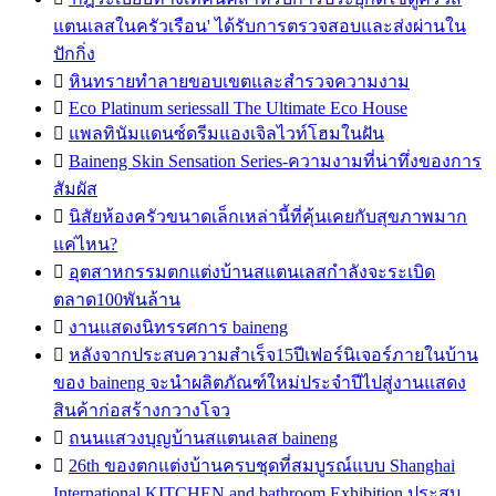
แตนเลสในครัวเรือน' ได้รับการตรวจสอบและส่งผ่านใน
ปักกิ่ง

หินทรายทำลายขอบเขตและสำรวจความงาม

Eco Platinum seriessall The Ultimate Eco House

แพลทินัมแดนซ์ดรีมแองเจิลไวท์โฮมในฝัน

Baineng Skin Sensation Series-ความงามที่น่าทึ่งของการ
สัมผัส

นิสัยห้องครัวขนาดเล็กเหล่านี้ที่คุ้นเคยกับสุขภาพมาก
แค่ไหน?

อุตสาหกรรมตกแต่งบ้านสแตนเลสกำลังจะระเบิด
ตลาด100พันล้าน

งานแสดงนิทรรศการ baineng

หลังจากประสบความสำเร็จ15ปีเฟอร์นิเจอร์ภายในบ้าน
ของ baineng จะนำผลิตภัณฑ์ใหม่ประจำปีไปสู่งานแสดง
สินค้าก่อสร้างกวางโจว

ถนนแสวงบุญบ้านสแตนเลส baineng

26th ของตกแต่งบ้านครบชุดที่สมบูรณ์แบบ Shanghai
International KITCHEN and bathroom Exhibition ประสบ