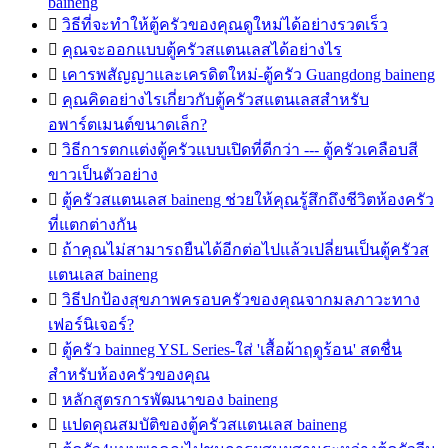
baineng

วิธีที่จะทำให้ตู้ครัวของคุณดูใหม่ได้อย่างรวดเร็ว

คุณจะออกแบบตู้ครัวสแตนเลสได้อย่างไร

เคารพสัญญาและเครดิตใหม่-ตู้ครัว Guangdong baineng

คุณคิดอย่างไรเกี่ยวกับตู้ครัวสแตนเลสสำหรับ
อพาร์ตเมนต์ขนาดเล็ก?

วิธีการตกแต่งตู้ครัวแบบเปิดที่ดีกว่า --- ตู้ครัวเคลือบสี
ขาวเป็นตัวอย่าง

ตู้ครัวสแตนเลส baineng ช่วยให้คุณรู้สึกถึงชีวิตห้องครัว
ที่แตกต่างกัน

ถ้าคุณไม่สามารถยืนได้อีกต่อไปแล้วเปลี่ยนเป็นตู้ครัวส
แตนเลส baineng

วิธีปกป้องสุขภาพครอบครัวของคุณจากมลภาวะทาง
เฟอร์นิเจอร์?

ตู้ครัว bainneg YSL Series-ใส่ 'เสื้อผ้าฤดูร้อน' สดชื่น
สำหรับห้องครัวของคุณ

หลักสูตรการพัฒนาของ baineng

แปดคุณสมบัติของตู้ครัวสแตนเลส baineng