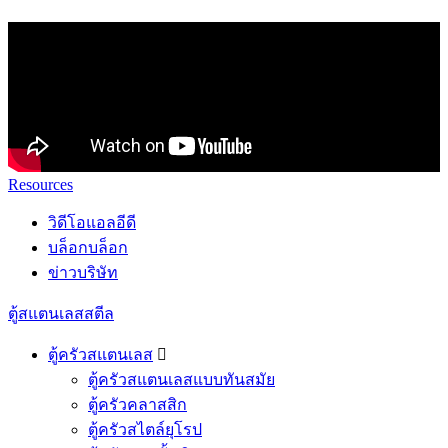
Resources
วิดีโอแอลอีดี
บล็อกบล็อก
ข่าวบริษัท
ตู้สแตนเลสสตีล
ตู้ครัวสแตนเลส

ตู้ครัวสแตนเลสแบบทันสมัย
ตู้ครัวคลาสสิก
ตู้ครัวสไตล์ยุโรป