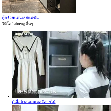
ตู้ครัวสแตนเลสแฟชั่น
วิดีโอ baineng อื่นๆ
ตู้เสื้อผ้าสแตนเลสสีลายไม้