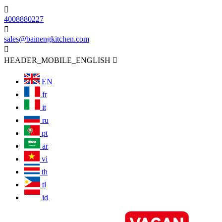

4008880227

sales@bainengkitchen.com

HEADER_MOBILE_ENGLISH

EN
fr
it
ru
pt
ar
vi
th
tl
id