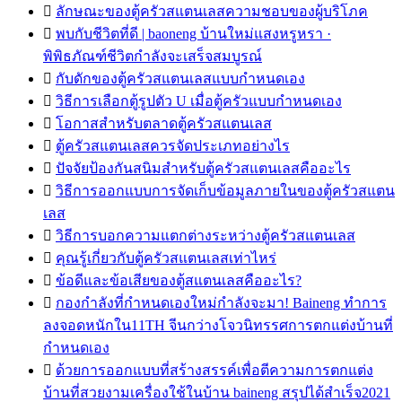

ลักษณะของตู้ครัวสแตนเลสความชอบของผู้บริโภค

พบกับชีวิตที่ดี | baoneng บ้านใหม่แสงหรูหรา ·
พิพิธภัณฑ์ชีวิตกำลังจะเสร็จสมบูรณ์

กับดักของตู้ครัวสแตนเลสแบบกำหนดเอง

วิธีการเลือกตู้รูปตัว U เมื่อตู้ครัวแบบกำหนดเอง

โอกาสสำหรับตลาดตู้ครัวสแตนเลส

ตู้ครัวสแตนเลสควรจัดประเภทอย่างไร

ปัจจัยป้องกันสนิมสำหรับตู้ครัวสแตนเลสคืออะไร

วิธีการออกแบบการจัดเก็บข้อมูลภายในของตู้ครัวสแตน
เลส

วิธีการบอกความแตกต่างระหว่างตู้ครัวสแตนเลส

คุณรู้เกี่ยวกับตู้ครัวสแตนเลสเท่าไหร่

ข้อดีและข้อเสียของตู้สแตนเลสคืออะไร?

กองกำลังที่กำหนดเองใหม่กำลังจะมา! Baineng ทำการ
ลงจอดหนักใน11TH จีนกว่างโจวนิทรรศการตกแต่งบ้านที่
กำหนดเอง

ด้วยการออกแบบที่สร้างสรรค์เพื่อตีความการตกแต่ง
บ้านที่สวยงามเครื่องใช้ในบ้าน baineng สรุปได้สำเร็จ2021