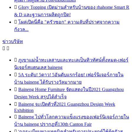

Glory Topping เปิดม่านสำหรับบ้านของ rhahome Smart R
& D และฐานการผลิตถูกปิด!

โผล่เปิดนี่คือ "ครัวซอก" ความลับที่ปราศจากความ
กังวล...
ข่าวบริษัท



ภูเขาแม่น้ำทะเลสาบและทะเลเป็นทิวทัศน์ทั้งหมด-เฟอร์
นิเจอร์สแตนเลส baineng

5A ระดับ! 5ดาว! 5อันดับแรกร้อย! เฟอร์นิเจอร์ภายใน
บ้าน baineng ได้รับรางวัลมากมาย

Baineng Home Furniture จัดแสดงในปี2021 Guangzhou
Design Week สรุปได้สำเร็จ

Baineng จะเปิดตัวที่2021 Guangzhou Design Week
Exhibition

Baineng ไปทั่วโลกความแข็งแรงของเฟอร์นิเจอร์ภายใน
บ้าน baineng ปรากฏที่130th Canton Fair

'กฎระเบียบทางเทคนิคสำหรับการประยุกต์ใช้ตู้ครัวส