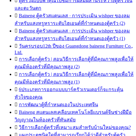

ตู้ครัว4แบบพาคุณไปชมการผสมผสานระหว่างตู้ครัวจีน
และตะวันตก

Baineng ตู้ครัวสแตนเลส · การประเมิน wishper ของลม
สำหรับแสงหรูหราระดับไฮเอนด์ที่กำหนดเองตู้ครัว (2)

Baineng ตู้ครัวสแตนเลส · การประเมิน wishper ของลม
สำหรับแสงหรูหราระดับไฮเอนด์ที่กำหนดเองตู้ครัว (1)

วันครบรอบ12th ปีของ Guangdong baineng Furniture Co.,
Ltd.

การเลือกตู้ครัว | สอนวิธีการเลือกตู้ที่มีคุณภาพสูงเพื่อให้
คุณมีห้องครัวที่มีคุณภาพสูง (2)

การเลือกตู้ครัว | สอนวิธีการเลือกตู้ที่มีคุณภาพสูงเพื่อให้
คุณมีห้องครัวที่มีคุณภาพสูง (1)

6ประเภทการออกแบบบาร์ครัวเรนเดอร์ก็จะกระตุ้น
หัวใจของคุณ

การพัฒนาตู้ที่กำหนดเองในประเทศจีน

Baineng สแตนเลสเคลือบเทคโนโลยีแบรนด์จีนช่างฝีมือ
วิญญาณในห้องครัวที่ทันสมัย

วิธีการเลือกตู้ครัวที่เหมาะสมสำหรับบ้านใหม่ของคุณ?

แผงประตูชนิดใดที่สามารถเรียกได้ว่าดีสำหรับตู้ครัว