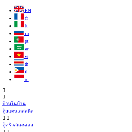
EN
fr
it
ru
pt
ar
vi
th
tl
id


บ้านในบ้าน
ตู้สแตนเลสสตีล


ตู้ครัวสแตนเลส

