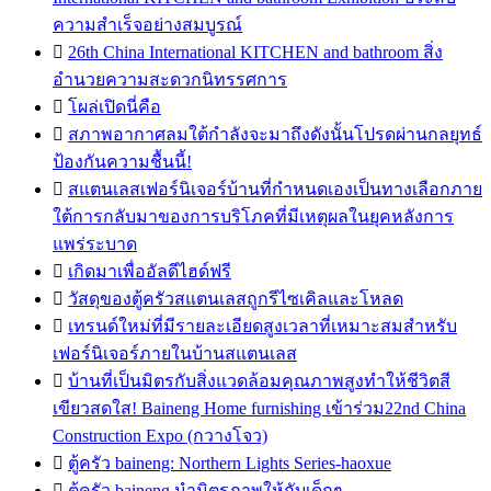
ความสำเร็จอย่างสมบูรณ์

26th China International KITCHEN and bathroom สิ่ง
อำนวยความสะดวกนิทรรศการ

โผล่เปิดนี่คือ

สภาพอากาศลมใต้กำลังจะมาถึงดังนั้นโปรดผ่านกลยุทธ์
ป้องกันความชื้นนี้!

สแตนเลสเฟอร์นิเจอร์บ้านที่กำหนดเองเป็นทางเลือกภาย
ใต้การกลับมาของการบริโภคที่มีเหตุผลในยุคหลังการ
แพร่ระบาด

เกิดมาเพื่ออัลดีไฮด์ฟรี

วัสดุของตู้ครัวสแตนเลสถูกรีไซเคิลและโหลด

เทรนด์ใหม่ที่มีรายละเอียดสูงเวลาที่เหมาะสมสำหรับ
เฟอร์นิเจอร์ภายในบ้านสแตนเลส

บ้านที่เป็นมิตรกับสิ่งแวดล้อมคุณภาพสูงทำให้ชีวิตสี
เขียวสดใส! Baineng Home furnishing เข้าร่วม22nd China
Construction Expo (กวางโจว)

ตู้ครัว baineng: Northern Lights Series-haoxue

ตู้ครัว baineng นำมิตรภาพให้กับเด็กๆ