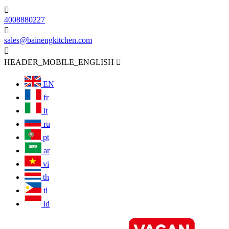

4008880227

sales@bainengkitchen.com

HEADER_MOBILE_ENGLISH

EN
fr
it
ru
pt
ar
vi
th
tl
id