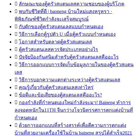

ลักษณะของตู้ครัวสแตนเลสความชอบของผู้บริโภค

พบกับชีวิตที่ดี | baoneng บ้านใหม่แสงหรูหรา ·
พิพิธภัณฑ์ชีวิตกำลังจะเสร็จสมบูรณ์

กับดักของตู้ครัวสแตนเลสแบบกำหนดเอง

วิธีการเลือกตู้รูปตัว U เมื่อตู้ครัวแบบกำหนดเอง

โอกาสสำหรับตลาดตู้ครัวสแตนเลส

ตู้ครัวสแตนเลสควรจัดประเภทอย่างไร

ปัจจัยป้องกันสนิมสำหรับตู้ครัวสแตนเลสคืออะไร

วิธีการออกแบบการจัดเก็บข้อมูลภายในของตู้ครัวสแตน
เลส

วิธีการบอกความแตกต่างระหว่างตู้ครัวสแตนเลส

คุณรู้เกี่ยวกับตู้ครัวสแตนเลสเท่าไหร่

ข้อดีและข้อเสียของตู้สแตนเลสคืออะไร?

กองกำลังที่กำหนดเองใหม่กำลังจะมา! Baineng ทำการ
ลงจอดหนักใน11TH จีนกว่างโจวนิทรรศการตกแต่งบ้านที่
กำหนดเอง

ด้วยการออกแบบที่สร้างสรรค์เพื่อตีความการตกแต่ง
บ้านที่สวยงามเครื่องใช้ในบ้าน baineng สรุปได้สำเร็จ2021