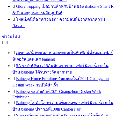

Glory Topping เปิดม่านสำหรับบ้านของ rhahome Smart R
& D และฐานการผลิตถูกปิด!

โผล่เปิดนี่คือ "ครัวซอก" ความลับที่ปราศจากความ
กังวล...
ข่าวบริษัท



ภูเขาแม่น้ำทะเลสาบและทะเลเป็นทิวทัศน์ทั้งหมด-เฟอร์
นิเจอร์สแตนเลส baineng

5A ระดับ! 5ดาว! 5อันดับแรกร้อย! เฟอร์นิเจอร์ภายใน
บ้าน baineng ได้รับรางวัลมากมาย

Baineng Home Furniture จัดแสดงในปี2021 Guangzhou
Design Week สรุปได้สำเร็จ

Baineng จะเปิดตัวที่2021 Guangzhou Design Week
Exhibition

Baineng ไปทั่วโลกความแข็งแรงของเฟอร์นิเจอร์ภายใน
บ้าน baineng ปรากฏที่130th Canton Fair

'กฎระเบียบทางเทคนิคสำหรับการประยุกต์ใช้ตู้ครัวส