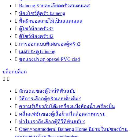

Baineng รายละเอียดครัวสแตนเลส

ห้องโชว์ตู้ครัว baineng

พื้นผิวของลายไม้เป็นสแตนเลส

ตู้โชว์ห้องครัว32

ตู้โชว์ห้องครัว42

การออกแบบพิเศษของตู้ครัว2

แผงประตู baineng

ชุดแผงประตู opexel-PVC clad
บล็อกบล็อก



ลักษณะของตู้ไวน์ที่ทันสมัย

วิธีการเลือกตู้ครัวแบบดั้งเดิม?

ความรู้เกี่ยวกับโต๊ะเครื่องแป้งห้องน้ำเครื่องปั่น

คลื่นแฟชั่นของตู้เสื้อผ้าสไตล์อุตสาหกรรม

ทำไมเราถึงเลือกตู้ทีวีที่ทันสมัย?

Open×postmodern! Baineng Home นิยามใหม่ของบ้าน
คุณภาพสูงด้วย Post-modernism