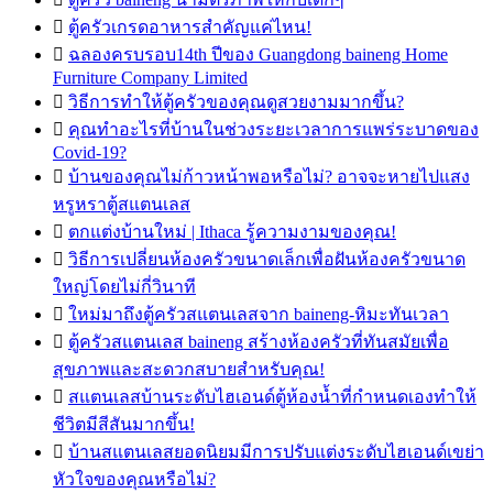

ตู้ครัวเกรดอาหารสำคัญแค่ไหน!

ฉลองครบรอบ14th ปีของ Guangdong baineng Home
Furniture Company Limited

วิธีการทำให้ตู้ครัวของคุณดูสวยงามมากขึ้น?

คุณทำอะไรที่บ้านในช่วงระยะเวลาการแพร่ระบาดของ
Covid-19?

บ้านของคุณไม่ก้าวหน้าพอหรือไม่? อาจจะหายไปแสง
หรูหราตู้สแตนเลส

ตกแต่งบ้านใหม่ | Ithaca รู้ความงามของคุณ!

วิธีการเปลี่ยนห้องครัวขนาดเล็กเพื่อฝันห้องครัวขนาด
ใหญ่โดยไม่กี่วินาที

ใหม่มาถึงตู้ครัวสแตนเลสจาก baineng-หิมะทันเวลา

ตู้ครัวสแตนเลส baineng สร้างห้องครัวที่ทันสมัยเพื่อ
สุขภาพและสะดวกสบายสำหรับคุณ!

สแตนเลสบ้านระดับไฮเอนด์ตู้ห้องน้ำที่กำหนดเองทำให้
ชีวิตมีสีสันมากขึ้น!

บ้านสแตนเลสยอดนิยมมีการปรับแต่งระดับไฮเอนด์เขย่า
หัวใจของคุณหรือไม่?