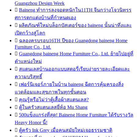
Guangzhou Design Week

Baineng ทำการลงจอดหนักใน11TH จีนกว่างโจวนิทรร
ศการตกแต่งบ้านที่กำหนดเอง

ผลิตภัณฑ์ใหม่บล็อกบัสเตอร์ของ baineng นั้นน่าทึ่งและ
เปิดกว้างสู่โลก

ฉลองครบรอบ16TH ปีของ Guangdong baineng Home
Furniture Co., Ltd.

Guangdong baineng Home Furniture Co., Ltd. ย้ายไปอยู่ที่
ตำแหน่งใหม่

สแตนเลสบ้านออกแบบสตอรี่เรียบง่ายรายละเอียดและ
ความบริสุทธิ์

เฟอร์นิเจอร์ภายในบ้าน baineng ฉีดการคุ้มครองสิ่ง
แวดล้อมและสุขภาพในทุกขั้นตอน

คุณรู้หรือไม่ว่าตู้เสื้อผ้าสแตนเลส?

ตู้ในครัวสแตนเลสยี่ห้อ Mu Shang

500แข็งแกร่งที่สุด! Baineng Home Furniture ได้รับรางวัล
Heavy Honor นี้!

ตู้ครัว Ink Grey เมื่อคนสมัยใหม่เจอธรรมชาติ