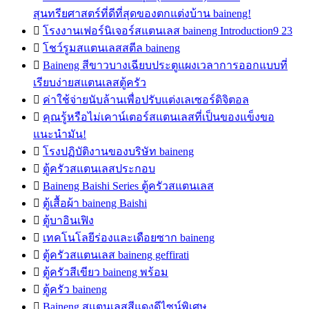
สุนทรียศาสตร์ที่ดีที่สุดของตกแต่งบ้าน baineng!

โรงงานเฟอร์นิเจอร์สแตนเลส baineng Introduction9 23

โชว์รูมสแตนเลสสตีล baineng

Baineng สีขาวบางเฉียบประตูแผงเวลาการออกแบบที่
เรียบง่ายสแตนเลสตู้ครัว

ค่าใช้จ่ายนับล้านเพื่อปรับแต่งเลเซอร์ดิจิตอล

คุณรู้หรือไม่เคาน์เตอร์สแตนเลสที่เป็นของแข็งขอ
แนะนำมัน!

โรงปฏิบัติงานของบริษัท baineng

ตู้ครัวสแตนเลสประกอบ

Baineng Baishi Series ตู้ครัวสแตนเลส

ตู้เสื้อผ้า baineng Baishi

ตู้บาอินเฟิง

เทคโนโลยีร่องและเดือยซาก baineng

ตู้ครัวสแตนเลส baineng geffirati

ตู้ครัวสีเขียว baineng พร้อม

ตู้ครัว baineng

Baineng สแตนเลสสีแดงดีไซน์พิเศษ