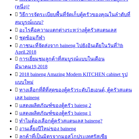
(หนึ่ง)?

วิธีการจัดระเบียบพื้นที่จัดเก็บตู้ครัวของคุณในลำดับที่
สมบูรณ์แบบ?

อะไรคือความแตกต่างระหว่างตู้ครัวสแตนเลส

ชุดซ้อมกีฬา

ภาชนะที่จัดส่งจาก baineng ไปยังอินเดียในวันที่7th
April.2018

การเยี่ยมชมลูกค้าที่สมบูรณ์แบบในเดือน
มีนาคม19,2018

2018 baineng Amazing Modern KITCHEN cabinet รูป
แบบใหม่

ทางเลือกที่ดีที่สุดของตู้ครัวระดับไฮเอนด์, ตู้ครัวสแตน
เลส baineng

แสดงผลิตภัณฑ์ของตู้ครัว baieng 2

แสดงผลิตภัณฑ์ของตู้ครัว baieng 1

ทำไมต้องเลือกตู้ครัวสแตนเลส baineng?

งานเลี้ยงปีใหม่ของ baineng

ลูกค้าที่เป็นมิตรจากมอสโกประเทศรัสเซีย