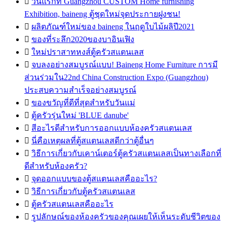

วันแรกที่ Guangzhou CUSTOM Home furnishing
Exhibition, baineng ตู้ชุดใหม่จุดประกายฝูงชน!

ผลิตภัณฑ์ใหม่ของ baineng ในฤดูใบไม้ผลิปี2021

ของที่ระลึก2020ของบาอินเฟิง

ใหม่ปราสาทหงส์ตู้ครัวสแตนเลส

จบลงอย่างสมบูรณ์แบบ! Baineng Home Furniture การมี
ส่วนร่วมใน22nd China Construction Expo (Guangzhou)
ประสบความสำเร็จอย่างสมบูรณ์

ของขวัญที่ดีที่สุดสำหรับวันแม่

ตู้ครัวรุ่นใหม่ 'BLUE danube'

สีอะไรดีสำหรับการออกแบบห้องครัวสแตนเลส

นี่คือเหตุผลที่ตู้สแตนเลสดีกว่าตู้อื่นๆ

วิธีการเกี่ยวกับเคาน์เตอร์ตู้ครัวสแตนเลสเป็นทางเลือกที่
ดีสำหรับห้องครัว?

จุดออกแบบของตู้สแตนเลสคืออะไร?

วิธีการเกี่ยวกับตู้ครัวสแตนเลส

ตู้ครัวสแตนเลสคืออะไร

รูปลักษณ์ของห้องครัวของคุณเผยให้เห็นระดับชีวิตของ