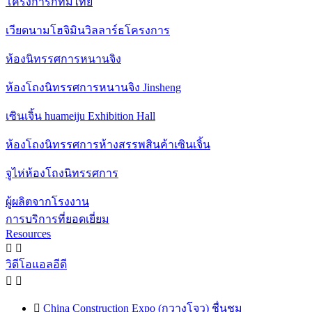
โครงการกทมไทย
เวียดนามโฮจิมินวิลลาร์ธโครงการ
ห้องนิทรรศการหนานจิง
ห้องโถงนิทรรศการหนานจิง Jinsheng
เซินเจิ้น huameiju Exhibition Hall
ห้องโถงนิทรรศการห้างสรรพสินค้าเซินเจิ้น
จูไห่ห้องโถงนิทรรศการ
ผู้ผลิตจากโรงงาน
การบริการที่ยอดเยี่ยม
Resources


วิดีโอแอลอีดี



China Construction Expo (กวางโจว) ชื่นชม