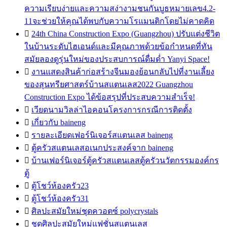
ความเรียบง่ายและความสง่างามชนกันบูธหมายเลข4.2-
11จะช่วยให้คุณได้พบกับความโรแมนติกโดยไม่คาดคิด

24th China Construction Expo (Guangzhou) ปรับแต่งชีวิต
ในบ้านระดับไฮเอนด์และมีคุณภาพด้วยข้อกำหนดที่ทัน
สมัยลองดูรุ่นใหม่ของประสบการณ์ดื่มด่ำ Yanyi Space!

งานแสดงสินค้าก่อสร้างจีนมองย้อนกลับไปที่งานเลี้ยง
ของสุนทรียศาสตร์บ้านสแตนเลส2022 Guangzhou
Construction Expo ได้ข้อสรุปที่ประสบความสำเร็จ!

เวียดนามวิลล่าไอคอนโครงการกรณีการติดตั้ง

เกี่ยวกับ baineng

รายละเอียดเฟอร์นิเจอร์สแตนเลส baineng

ตู้ครัวสแตนเลสอเนกประสงค์จาก baineng

บ้านเฟอร์นิเจอร์ตู้ครัวสแตนเลสตู้ครัวนวัตกรรมองค์กร
ตู้

ตู้โชว์ห้องครัว23

ตู้โชว์ห้องครัว31

ศิลปะสมัยใหม่ชุดควอตซ์ polycrystals

ชุดศิลปะสมัยใหม่แฟชั่นสแตนเลส