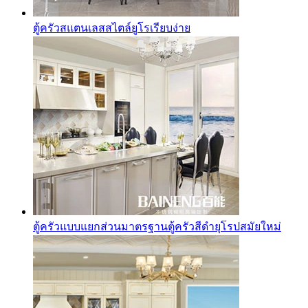
ตู้ครัวสแตนเลสสไตล์ยูโรเรียบง่าย
ตู้ครัวแบบแยกส่วนมาตรฐานตู้ครัวสีดำยุโรปสมัยใหม่