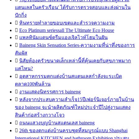
แตนเลสในครัวเรือน' ได้รับการตรวจสอบและส่งผ่านใน
ปักกิ่ง

หินทรายทำลายขอบเขตและสำรวจความงาม

Eco Platinum seriessall The Ultimate Eco House

แพลทินัมแดนซ์ดรีมแองเจิลไวท์โฮมในฝัน

Baineng Skin Sensation Series-ความงามที่น่าทึ่งของการ
สัมผัส

นิสัยห้องครัวขนาดเล็กเหล่านี้ที่คุ้นเคยกับสุขภาพมาก
แค่ไหน?

อุตสาหกรรมตกแต่งบ้านสแตนเลสกำลังจะระเบิด
ตลาด100พันล้าน

งานแสดงนิทรรศการ baineng

หลังจากประสบความสำเร็จ15ปีเฟอร์นิเจอร์ภายในบ้าน
ของ baineng จะนำผลิตภัณฑ์ใหม่ประจำปีไปสู่งานแสดง
สินค้าก่อสร้างกวางโจว

ถนนแสวงบุญบ้านสแตนเลส baineng

26th ของตกแต่งบ้านครบชุดที่สมบูรณ์แบบ Shanghai
International KITCHEN and bathroom Exhibition ประสบ