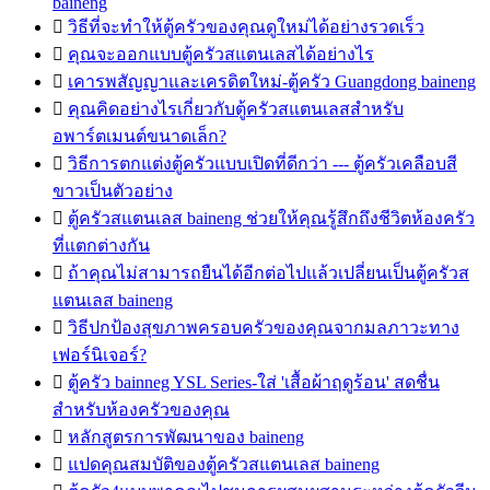
baineng

วิธีที่จะทำให้ตู้ครัวของคุณดูใหม่ได้อย่างรวดเร็ว

คุณจะออกแบบตู้ครัวสแตนเลสได้อย่างไร

เคารพสัญญาและเครดิตใหม่-ตู้ครัว Guangdong baineng

คุณคิดอย่างไรเกี่ยวกับตู้ครัวสแตนเลสสำหรับ
อพาร์ตเมนต์ขนาดเล็ก?

วิธีการตกแต่งตู้ครัวแบบเปิดที่ดีกว่า --- ตู้ครัวเคลือบสี
ขาวเป็นตัวอย่าง

ตู้ครัวสแตนเลส baineng ช่วยให้คุณรู้สึกถึงชีวิตห้องครัว
ที่แตกต่างกัน

ถ้าคุณไม่สามารถยืนได้อีกต่อไปแล้วเปลี่ยนเป็นตู้ครัวส
แตนเลส baineng

วิธีปกป้องสุขภาพครอบครัวของคุณจากมลภาวะทาง
เฟอร์นิเจอร์?

ตู้ครัว bainneg YSL Series-ใส่ 'เสื้อผ้าฤดูร้อน' สดชื่น
สำหรับห้องครัวของคุณ

หลักสูตรการพัฒนาของ baineng

แปดคุณสมบัติของตู้ครัวสแตนเลส baineng