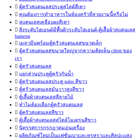

ตู้ครัวสแตนเลสประตูสไลด์สีเทา

คุณต้องการทำอาหารในห้องครัวที่สวยงามนี้หรือไม่

สแตนเลสเคลือบผงสีเทา

สิ่งระดับไฮเอนด์มีพื้นผิวระดับไฮเอนด์-ตู้เสื้อผ้าสแตนเลส
baineng

เมลามีนพร้อมตู้ครัวสแตนเลสขนาดเล็ก

ตู้ครัวสแตนเลสขนาดใหญ่จากความคิดเห็น cilent ของ
เรา

ตู้ครัวสแตนเลส

แยกส่วนประตูตู้ครัวกันน้ำ

ตู้ครัวสแตนเลสประตู galss สีขาว

ตู้ครัวสแตนเลสมันวาวสูงสีขาว

ตู้เสื้อผ้าสแตนเลสสีลายไม้

ทำไมต้องเลือกตู้ครัวสแตนเลส

ตู้ครัวสแตนเลสสีขาว

ตู้เสื้อผ้าสแตนเลสสไตล์โมเดรนสีขาว

นิทรรศการกรกฎาคมอุ่นเครื่อง

ผลิตภัณฑ์ใหม่เป็นแฟชั่นเบาและหรูหราและศิลปะแห่ง