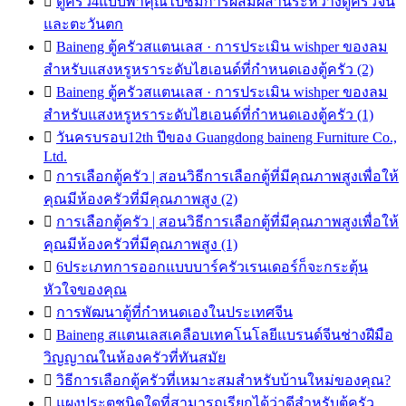

ตู้ครัว4แบบพาคุณไปชมการผสมผสานระหว่างตู้ครัวจีน
และตะวันตก

Baineng ตู้ครัวสแตนเลส · การประเมิน wishper ของลม
สำหรับแสงหรูหราระดับไฮเอนด์ที่กำหนดเองตู้ครัว (2)

Baineng ตู้ครัวสแตนเลส · การประเมิน wishper ของลม
สำหรับแสงหรูหราระดับไฮเอนด์ที่กำหนดเองตู้ครัว (1)

วันครบรอบ12th ปีของ Guangdong baineng Furniture Co.,
Ltd.

การเลือกตู้ครัว | สอนวิธีการเลือกตู้ที่มีคุณภาพสูงเพื่อให้
คุณมีห้องครัวที่มีคุณภาพสูง (2)

การเลือกตู้ครัว | สอนวิธีการเลือกตู้ที่มีคุณภาพสูงเพื่อให้
คุณมีห้องครัวที่มีคุณภาพสูง (1)

6ประเภทการออกแบบบาร์ครัวเรนเดอร์ก็จะกระตุ้น
หัวใจของคุณ

การพัฒนาตู้ที่กำหนดเองในประเทศจีน

Baineng สแตนเลสเคลือบเทคโนโลยีแบรนด์จีนช่างฝีมือ
วิญญาณในห้องครัวที่ทันสมัย

วิธีการเลือกตู้ครัวที่เหมาะสมสำหรับบ้านใหม่ของคุณ?

แผงประตูชนิดใดที่สามารถเรียกได้ว่าดีสำหรับตู้ครัว