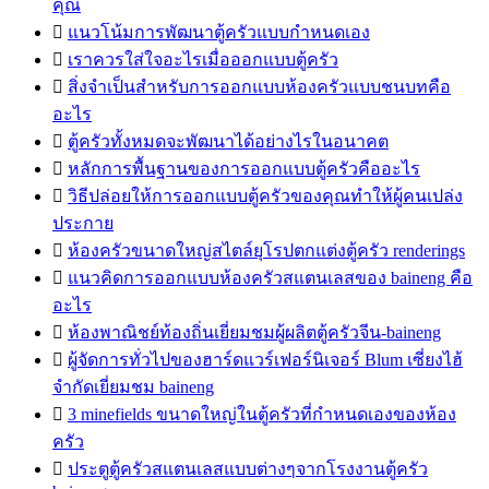
คุณ

แนวโน้มการพัฒนาตู้ครัวแบบกำหนดเอง

เราควรใส่ใจอะไรเมื่อออกแบบตู้ครัว

สิ่งจำเป็นสำหรับการออกแบบห้องครัวแบบชนบทคือ
อะไร

ตู้ครัวทั้งหมดจะพัฒนาได้อย่างไรในอนาคต

หลักการพื้นฐานของการออกแบบตู้ครัวคืออะไร

วิธีปล่อยให้การออกแบบตู้ครัวของคุณทำให้ผู้คนเปล่ง
ประกาย

ห้องครัวขนาดใหญ่สไตล์ยุโรปตกแต่งตู้ครัว renderings

แนวคิดการออกแบบห้องครัวสแตนเลสของ baineng คือ
อะไร

ห้องพาณิชย์ท้องถิ่นเยี่ยมชมผู้ผลิตตู้ครัวจีน-baineng

ผู้จัดการทั่วไปของฮาร์ดแวร์เฟอร์นิเจอร์ Blum เซี่ยงไฮ้
จำกัดเยี่ยมชม baineng

3 minefields ขนาดใหญ่ในตู้ครัวที่กำหนดเองของห้อง
ครัว

ประตูตู้ครัวสแตนเลสแบบต่างๆจากโรงงานตู้ครัว