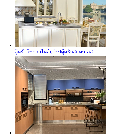
ตู้ครัวสีขาวสไตล์ยุโรปตู้ครัวสแตนเลส