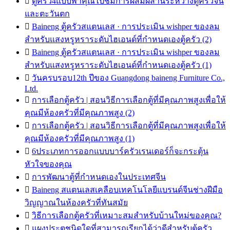

ตู้ครัว4แบบพาคุณไปชมการผสมผสานระหว่างตู้ครัวจีน
และตะวันตก

Baineng ตู้ครัวสแตนเลส · การประเมิน wishper ของลม
สำหรับแสงหรูหราระดับไฮเอนด์ที่กำหนดเองตู้ครัว (2)

Baineng ตู้ครัวสแตนเลส · การประเมิน wishper ของลม
สำหรับแสงหรูหราระดับไฮเอนด์ที่กำหนดเองตู้ครัว (1)

วันครบรอบ12th ปีของ Guangdong baineng Furniture Co.,
Ltd.

การเลือกตู้ครัว | สอนวิธีการเลือกตู้ที่มีคุณภาพสูงเพื่อให้
คุณมีห้องครัวที่มีคุณภาพสูง (2)

การเลือกตู้ครัว | สอนวิธีการเลือกตู้ที่มีคุณภาพสูงเพื่อให้
คุณมีห้องครัวที่มีคุณภาพสูง (1)

6ประเภทการออกแบบบาร์ครัวเรนเดอร์ก็จะกระตุ้น
หัวใจของคุณ

การพัฒนาตู้ที่กำหนดเองในประเทศจีน

Baineng สแตนเลสเคลือบเทคโนโลยีแบรนด์จีนช่างฝีมือ
วิญญาณในห้องครัวที่ทันสมัย

วิธีการเลือกตู้ครัวที่เหมาะสมสำหรับบ้านใหม่ของคุณ?

แผงประตูชนิดใดที่สามารถเรียกได้ว่าดีสำหรับตู้ครัว