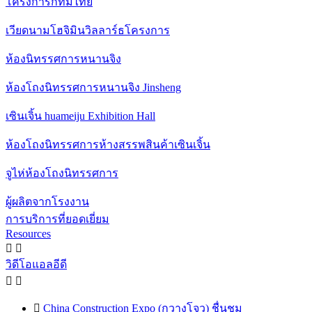
โครงการกทมไทย
เวียดนามโฮจิมินวิลลาร์ธโครงการ
ห้องนิทรรศการหนานจิง
ห้องโถงนิทรรศการหนานจิง Jinsheng
เซินเจิ้น huameiju Exhibition Hall
ห้องโถงนิทรรศการห้างสรรพสินค้าเซินเจิ้น
จูไห่ห้องโถงนิทรรศการ
ผู้ผลิตจากโรงงาน
การบริการที่ยอดเยี่ยม
Resources


วิดีโอแอลอีดี



China Construction Expo (กวางโจว) ชื่นชม