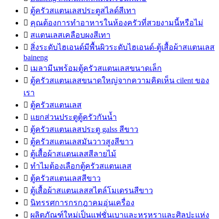

ตู้ครัวสแตนเลสประตูสไลด์สีเทา

คุณต้องการทำอาหารในห้องครัวที่สวยงามนี้หรือไม่

สแตนเลสเคลือบผงสีเทา

สิ่งระดับไฮเอนด์มีพื้นผิวระดับไฮเอนด์-ตู้เสื้อผ้าสแตนเลส
baineng

เมลามีนพร้อมตู้ครัวสแตนเลสขนาดเล็ก

ตู้ครัวสแตนเลสขนาดใหญ่จากความคิดเห็น cilent ของ
เรา

ตู้ครัวสแตนเลส

แยกส่วนประตูตู้ครัวกันน้ำ

ตู้ครัวสแตนเลสประตู galss สีขาว

ตู้ครัวสแตนเลสมันวาวสูงสีขาว

ตู้เสื้อผ้าสแตนเลสสีลายไม้

ทำไมต้องเลือกตู้ครัวสแตนเลส

ตู้ครัวสแตนเลสสีขาว

ตู้เสื้อผ้าสแตนเลสสไตล์โมเดรนสีขาว

นิทรรศการกรกฎาคมอุ่นเครื่อง

ผลิตภัณฑ์ใหม่เป็นแฟชั่นเบาและหรูหราและศิลปะแห่ง