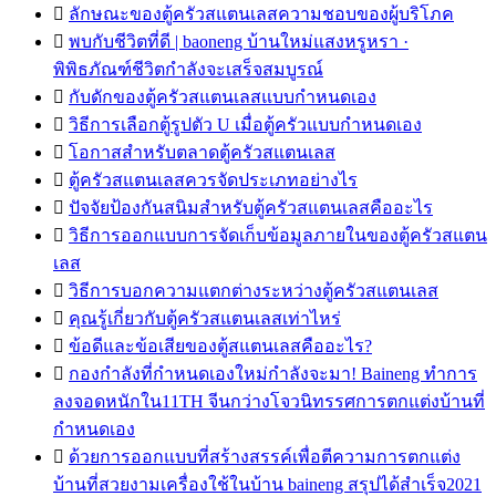

ลักษณะของตู้ครัวสแตนเลสความชอบของผู้บริโภค

พบกับชีวิตที่ดี | baoneng บ้านใหม่แสงหรูหรา ·
พิพิธภัณฑ์ชีวิตกำลังจะเสร็จสมบูรณ์

กับดักของตู้ครัวสแตนเลสแบบกำหนดเอง

วิธีการเลือกตู้รูปตัว U เมื่อตู้ครัวแบบกำหนดเอง

โอกาสสำหรับตลาดตู้ครัวสแตนเลส

ตู้ครัวสแตนเลสควรจัดประเภทอย่างไร

ปัจจัยป้องกันสนิมสำหรับตู้ครัวสแตนเลสคืออะไร

วิธีการออกแบบการจัดเก็บข้อมูลภายในของตู้ครัวสแตน
เลส

วิธีการบอกความแตกต่างระหว่างตู้ครัวสแตนเลส

คุณรู้เกี่ยวกับตู้ครัวสแตนเลสเท่าไหร่

ข้อดีและข้อเสียของตู้สแตนเลสคืออะไร?

กองกำลังที่กำหนดเองใหม่กำลังจะมา! Baineng ทำการ
ลงจอดหนักใน11TH จีนกว่างโจวนิทรรศการตกแต่งบ้านที่
กำหนดเอง

ด้วยการออกแบบที่สร้างสรรค์เพื่อตีความการตกแต่ง
บ้านที่สวยงามเครื่องใช้ในบ้าน baineng สรุปได้สำเร็จ2021