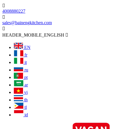

4008880227

sales@bainengkitchen.com

HEADER_MOBILE_ENGLISH

EN
fr
it
ru
pt
ar
vi
th
tl
id