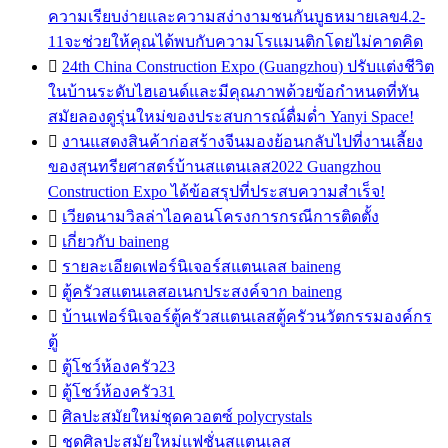
ความเรียบง่ายและความสง่างามชนกันบูธหมายเลข4.2-
11จะช่วยให้คุณได้พบกับความโรแมนติกโดยไม่คาดคิด

24th China Construction Expo (Guangzhou) ปรับแต่งชีวิต
ในบ้านระดับไฮเอนด์และมีคุณภาพด้วยข้อกำหนดที่ทัน
สมัยลองดูรุ่นใหม่ของประสบการณ์ดื่มด่ำ Yanyi Space!

งานแสดงสินค้าก่อสร้างจีนมองย้อนกลับไปที่งานเลี้ยง
ของสุนทรียศาสตร์บ้านสแตนเลส2022 Guangzhou
Construction Expo ได้ข้อสรุปที่ประสบความสำเร็จ!

เวียดนามวิลล่าไอคอนโครงการกรณีการติดตั้ง

เกี่ยวกับ baineng

รายละเอียดเฟอร์นิเจอร์สแตนเลส baineng

ตู้ครัวสแตนเลสอเนกประสงค์จาก baineng

บ้านเฟอร์นิเจอร์ตู้ครัวสแตนเลสตู้ครัวนวัตกรรมองค์กร
ตู้

ตู้โชว์ห้องครัว23

ตู้โชว์ห้องครัว31

ศิลปะสมัยใหม่ชุดควอตซ์ polycrystals

ชุดศิลปะสมัยใหม่แฟชั่นสแตนเลส