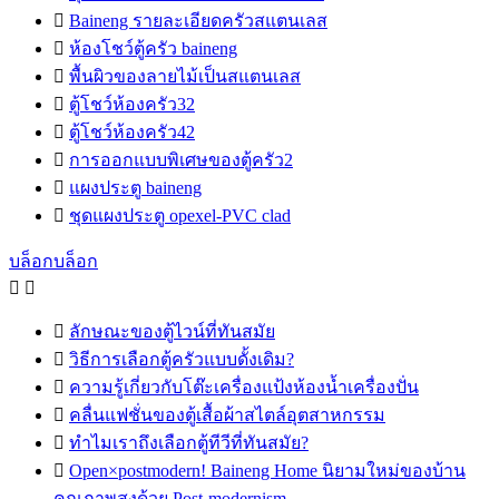

Baineng รายละเอียดครัวสแตนเลส

ห้องโชว์ตู้ครัว baineng

พื้นผิวของลายไม้เป็นสแตนเลส

ตู้โชว์ห้องครัว32

ตู้โชว์ห้องครัว42

การออกแบบพิเศษของตู้ครัว2

แผงประตู baineng

ชุดแผงประตู opexel-PVC clad
บล็อกบล็อก



ลักษณะของตู้ไวน์ที่ทันสมัย

วิธีการเลือกตู้ครัวแบบดั้งเดิม?

ความรู้เกี่ยวกับโต๊ะเครื่องแป้งห้องน้ำเครื่องปั่น

คลื่นแฟชั่นของตู้เสื้อผ้าสไตล์อุตสาหกรรม

ทำไมเราถึงเลือกตู้ทีวีที่ทันสมัย?

Open×postmodern! Baineng Home นิยามใหม่ของบ้าน
คุณภาพสูงด้วย Post-modernism