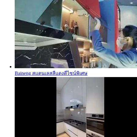
Baineng สแตนเลสสีแดงดีไซน์พิเศษ