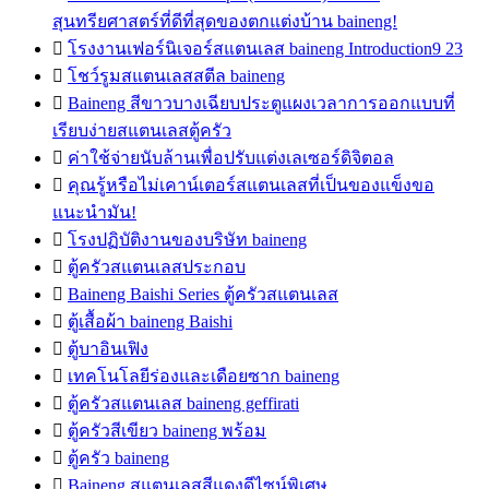
สุนทรียศาสตร์ที่ดีที่สุดของตกแต่งบ้าน baineng!

โรงงานเฟอร์นิเจอร์สแตนเลส baineng Introduction9 23

โชว์รูมสแตนเลสสตีล baineng

Baineng สีขาวบางเฉียบประตูแผงเวลาการออกแบบที่
เรียบง่ายสแตนเลสตู้ครัว

ค่าใช้จ่ายนับล้านเพื่อปรับแต่งเลเซอร์ดิจิตอล

คุณรู้หรือไม่เคาน์เตอร์สแตนเลสที่เป็นของแข็งขอ
แนะนำมัน!

โรงปฏิบัติงานของบริษัท baineng

ตู้ครัวสแตนเลสประกอบ

Baineng Baishi Series ตู้ครัวสแตนเลส

ตู้เสื้อผ้า baineng Baishi

ตู้บาอินเฟิง

เทคโนโลยีร่องและเดือยซาก baineng

ตู้ครัวสแตนเลส baineng geffirati

ตู้ครัวสีเขียว baineng พร้อม

ตู้ครัว baineng

Baineng สแตนเลสสีแดงดีไซน์พิเศษ