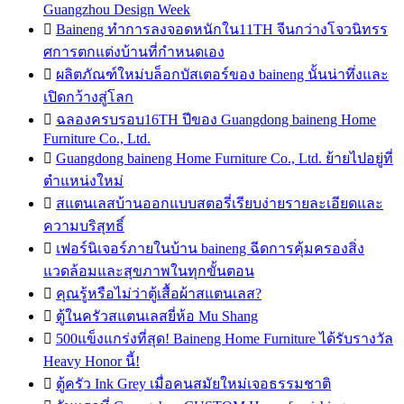
Guangzhou Design Week

Baineng ทำการลงจอดหนักใน11TH จีนกว่างโจวนิทรร
ศการตกแต่งบ้านที่กำหนดเอง

ผลิตภัณฑ์ใหม่บล็อกบัสเตอร์ของ baineng นั้นน่าทึ่งและ
เปิดกว้างสู่โลก

ฉลองครบรอบ16TH ปีของ Guangdong baineng Home
Furniture Co., Ltd.

Guangdong baineng Home Furniture Co., Ltd. ย้ายไปอยู่ที่
ตำแหน่งใหม่

สแตนเลสบ้านออกแบบสตอรี่เรียบง่ายรายละเอียดและ
ความบริสุทธิ์

เฟอร์นิเจอร์ภายในบ้าน baineng ฉีดการคุ้มครองสิ่ง
แวดล้อมและสุขภาพในทุกขั้นตอน

คุณรู้หรือไม่ว่าตู้เสื้อผ้าสแตนเลส?

ตู้ในครัวสแตนเลสยี่ห้อ Mu Shang

500แข็งแกร่งที่สุด! Baineng Home Furniture ได้รับรางวัล
Heavy Honor นี้!

ตู้ครัว Ink Grey เมื่อคนสมัยใหม่เจอธรรมชาติ