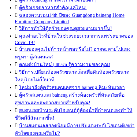

ตู้ครัวเกรดอาหารสำคัญแค่ไหน!

ฉลองครบรอบ14th ปีของ Guangdong baineng Home
Furniture Company Limited

วิธีการทำให้ตู้ครัวของคุณดูสวยงามมากขึ้น?

คุณทำอะไรที่บ้านในช่วงระยะเวลาการแพร่ระบาดของ
Covid-19?

บ้านของคุณไม่ก้าวหน้าพอหรือไม่? อาจจะหายไปแสง
หรูหราตู้สแตนเลส

ตกแต่งบ้านใหม่ | Ithaca รู้ความงามของคุณ!

วิธีการเปลี่ยนห้องครัวขนาดเล็กเพื่อฝันห้องครัวขนาด
ใหญ่โดยไม่กี่วินาที

ใหม่มาถึงตู้ครัวสแตนเลสจาก baineng-หิมะทันเวลา

ตู้ครัวสแตนเลส baineng สร้างห้องครัวที่ทันสมัยเพื่อ
สุขภาพและสะดวกสบายสำหรับคุณ!

สแตนเลสบ้านระดับไฮเอนด์ตู้ห้องน้ำที่กำหนดเองทำให้
ชีวิตมีสีสันมากขึ้น!

บ้านสแตนเลสยอดนิยมมีการปรับแต่งระดับไฮเอนด์เขย่า
หัวใจของคุณหรือไม่?