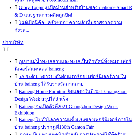

Glory Topping เปิดม่านสำหรับบ้านของ rhahome Smart R
& D และฐานการผลิตถูกปิด!

โผล่เปิดนี่คือ "ครัวซอก" ความลับที่ปราศจากความ
กังวล...
ข่าวบริษัท



ภูเขาแม่น้ำทะเลสาบและทะเลเป็นทิวทัศน์ทั้งหมด-เฟอร์
นิเจอร์สแตนเลส baineng

5A ระดับ! 5ดาว! 5อันดับแรกร้อย! เฟอร์นิเจอร์ภายใน
บ้าน baineng ได้รับรางวัลมากมาย

Baineng Home Furniture จัดแสดงในปี2021 Guangzhou
Design Week สรุปได้สำเร็จ

Baineng จะเปิดตัวที่2021 Guangzhou Design Week
Exhibition

Baineng ไปทั่วโลกความแข็งแรงของเฟอร์นิเจอร์ภายใน
บ้าน baineng ปรากฏที่130th Canton Fair

'กฎระเบียบทางเทคนิคสำหรับการประยุกต์ใช้ตู้ครัวส