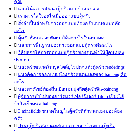
คุณ

แนวโน้มการพัฒนาตู้ครัวแบบกำหนดเอง

เราควรใส่ใจอะไรเมื่อออกแบบตู้ครัว

สิ่งจำเป็นสำหรับการออกแบบห้องครัวแบบชนบทคือ
อะไร

ตู้ครัวทั้งหมดจะพัฒนาได้อย่างไรในอนาคต

หลักการพื้นฐานของการออกแบบตู้ครัวคืออะไร

วิธีปล่อยให้การออกแบบตู้ครัวของคุณทำให้ผู้คนเปล่ง
ประกาย

ห้องครัวขนาดใหญ่สไตล์ยุโรปตกแต่งตู้ครัว renderings

แนวคิดการออกแบบห้องครัวสแตนเลสของ baineng คือ
อะไร

ห้องพาณิชย์ท้องถิ่นเยี่ยมชมผู้ผลิตตู้ครัวจีน-baineng

ผู้จัดการทั่วไปของฮาร์ดแวร์เฟอร์นิเจอร์ Blum เซี่ยงไฮ้
จำกัดเยี่ยมชม baineng

3 minefields ขนาดใหญ่ในตู้ครัวที่กำหนดเองของห้อง
ครัว

ประตูตู้ครัวสแตนเลสแบบต่างๆจากโรงงานตู้ครัว