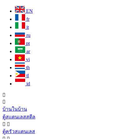
EN
fr
it
ru
pt
ar
vi
th
tl
id


บ้านในบ้าน
ตู้สแตนเลสสตีล


ตู้ครัวสแตนเลส

