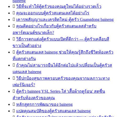
baineng

วิธีที่จะทำให้ตู้ครัวของคุณดูใหม่ได้อย่างรวดเร็ว

คุณจะออกแบบตู้ครัวสแตนเลสได้อย่างไร

เคารพสัญญาและเครดิตใหม่-ตู้ครัว Guangdong baineng

คุณคิดอย่างไรเกี่ยวกับตู้ครัวสแตนเลสสำหรับ
อพาร์ตเมนต์ขนาดเล็ก?

วิธีการตกแต่งตู้ครัวแบบเปิดที่ดีกว่า --- ตู้ครัวเคลือบสี
ขาวเป็นตัวอย่าง

ตู้ครัวสแตนเลส baineng ช่วยให้คุณรู้สึกถึงชีวิตห้องครัว
ที่แตกต่างกัน

ถ้าคุณไม่สามารถยืนได้อีกต่อไปแล้วเปลี่ยนเป็นตู้ครัวส
แตนเลส baineng

วิธีปกป้องสุขภาพครอบครัวของคุณจากมลภาวะทาง
เฟอร์นิเจอร์?

ตู้ครัว bainneg YSL Series-ใส่ 'เสื้อผ้าฤดูร้อน' สดชื่น
สำหรับห้องครัวของคุณ

หลักสูตรการพัฒนาของ baineng

แปดคุณสมบัติของตู้ครัวสแตนเลส baineng