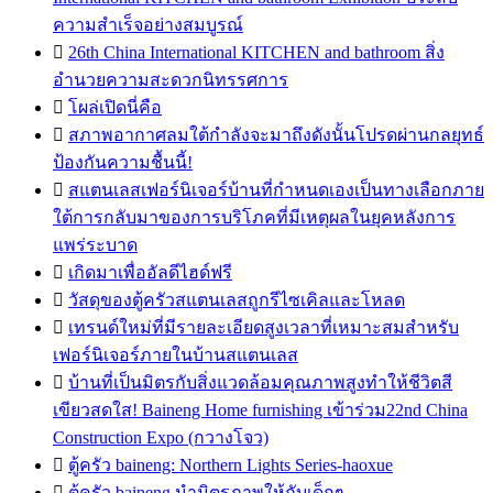
ความสำเร็จอย่างสมบูรณ์

26th China International KITCHEN and bathroom สิ่ง
อำนวยความสะดวกนิทรรศการ

โผล่เปิดนี่คือ

สภาพอากาศลมใต้กำลังจะมาถึงดังนั้นโปรดผ่านกลยุทธ์
ป้องกันความชื้นนี้!

สแตนเลสเฟอร์นิเจอร์บ้านที่กำหนดเองเป็นทางเลือกภาย
ใต้การกลับมาของการบริโภคที่มีเหตุผลในยุคหลังการ
แพร่ระบาด

เกิดมาเพื่ออัลดีไฮด์ฟรี

วัสดุของตู้ครัวสแตนเลสถูกรีไซเคิลและโหลด

เทรนด์ใหม่ที่มีรายละเอียดสูงเวลาที่เหมาะสมสำหรับ
เฟอร์นิเจอร์ภายในบ้านสแตนเลส

บ้านที่เป็นมิตรกับสิ่งแวดล้อมคุณภาพสูงทำให้ชีวิตสี
เขียวสดใส! Baineng Home furnishing เข้าร่วม22nd China
Construction Expo (กวางโจว)

ตู้ครัว baineng: Northern Lights Series-haoxue

ตู้ครัว baineng นำมิตรภาพให้กับเด็กๆ