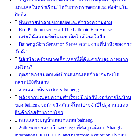
แตนเลสในครัวเรือน' ได้รับการตรวจสอบและส่งผ่านใน
ปักกิ่ง

หินทรายทำลายขอบเขตและสำรวจความงาม

Eco Platinum seriessall The Ultimate Eco House

แพลทินัมแดนซ์ดรีมแองเจิลไวท์โฮมในฝัน

Baineng Skin Sensation Series-ความงามที่น่าทึ่งของการ
สัมผัส

นิสัยห้องครัวขนาดเล็กเหล่านี้ที่คุ้นเคยกับสุขภาพมาก
แค่ไหน?

อุตสาหกรรมตกแต่งบ้านสแตนเลสกำลังจะระเบิด
ตลาด100พันล้าน

งานแสดงนิทรรศการ baineng

หลังจากประสบความสำเร็จ15ปีเฟอร์นิเจอร์ภายในบ้าน
ของ baineng จะนำผลิตภัณฑ์ใหม่ประจำปีไปสู่งานแสดง
สินค้าก่อสร้างกวางโจว

ถนนแสวงบุญบ้านสแตนเลส baineng

26th ของตกแต่งบ้านครบชุดที่สมบูรณ์แบบ Shanghai
International KITCHEN and bathroom Exhibition ประสบ