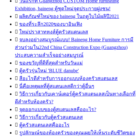

วันแรกที่ Guangzhou CUSTOM Home furnishing
Exhibition, baineng ตู้ชุดใหม่จุดประกายฝูงชน!

ผลิตภัณฑ์ใหม่ของ baineng ในฤดูใบไม้ผลิปี2021

ของที่ระลึก2020ของบาอินเฟิง

ใหม่ปราสาทหงส์ตู้ครัวสแตนเลส

จบลงอย่างสมบูรณ์แบบ! Baineng Home Furniture การมี
ส่วนร่วมใน22nd China Construction Expo (Guangzhou)
ประสบความสำเร็จอย่างสมบูรณ์

ของขวัญที่ดีที่สุดสำหรับวันแม่

ตู้ครัวรุ่นใหม่ 'BLUE danube'

สีอะไรดีสำหรับการออกแบบห้องครัวสแตนเลส

นี่คือเหตุผลที่ตู้สแตนเลสดีกว่าตู้อื่นๆ

วิธีการเกี่ยวกับเคาน์เตอร์ตู้ครัวสแตนเลสเป็นทางเลือกที่
ดีสำหรับห้องครัว?

จุดออกแบบของตู้สแตนเลสคืออะไร?

วิธีการเกี่ยวกับตู้ครัวสแตนเลส

ตู้ครัวสแตนเลสคืออะไร

รูปลักษณ์ของห้องครัวของคุณเผยให้เห็นระดับชีวิตของ