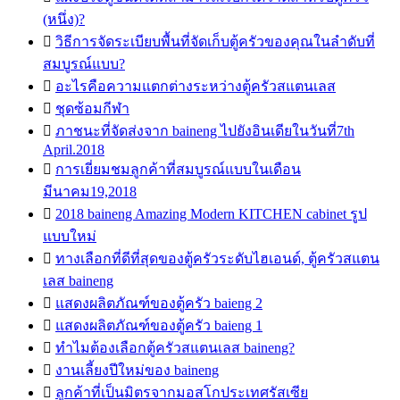
(หนึ่ง)?

วิธีการจัดระเบียบพื้นที่จัดเก็บตู้ครัวของคุณในลำดับที่
สมบูรณ์แบบ?

อะไรคือความแตกต่างระหว่างตู้ครัวสแตนเลส

ชุดซ้อมกีฬา

ภาชนะที่จัดส่งจาก baineng ไปยังอินเดียในวันที่7th
April.2018

การเยี่ยมชมลูกค้าที่สมบูรณ์แบบในเดือน
มีนาคม19,2018

2018 baineng Amazing Modern KITCHEN cabinet รูป
แบบใหม่

ทางเลือกที่ดีที่สุดของตู้ครัวระดับไฮเอนด์, ตู้ครัวสแตน
เลส baineng

แสดงผลิตภัณฑ์ของตู้ครัว baieng 2

แสดงผลิตภัณฑ์ของตู้ครัว baieng 1

ทำไมต้องเลือกตู้ครัวสแตนเลส baineng?

งานเลี้ยงปีใหม่ของ baineng

ลูกค้าที่เป็นมิตรจากมอสโกประเทศรัสเซีย