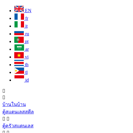
EN
fr
it
ru
pt
ar
vi
th
tl
id


บ้านในบ้าน
ตู้สแตนเลสสตีล


ตู้ครัวสแตนเลส

