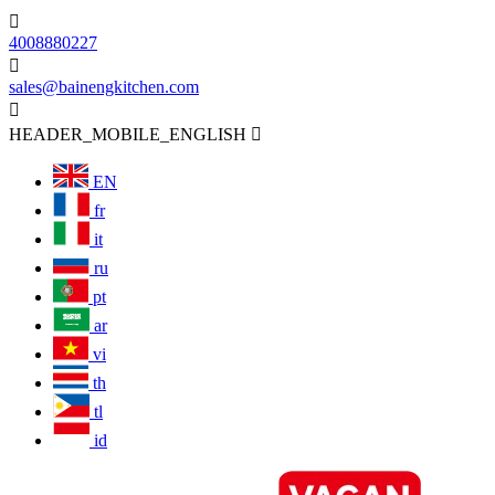

4008880227

sales@bainengkitchen.com

HEADER_MOBILE_ENGLISH

EN
fr
it
ru
pt
ar
vi
th
tl
id