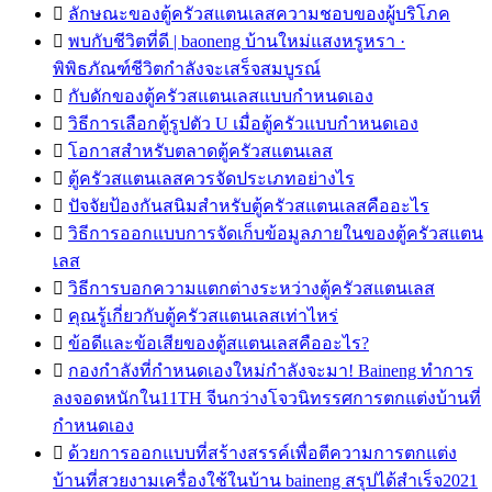

ลักษณะของตู้ครัวสแตนเลสความชอบของผู้บริโภค

พบกับชีวิตที่ดี | baoneng บ้านใหม่แสงหรูหรา ·
พิพิธภัณฑ์ชีวิตกำลังจะเสร็จสมบูรณ์

กับดักของตู้ครัวสแตนเลสแบบกำหนดเอง

วิธีการเลือกตู้รูปตัว U เมื่อตู้ครัวแบบกำหนดเอง

โอกาสสำหรับตลาดตู้ครัวสแตนเลส

ตู้ครัวสแตนเลสควรจัดประเภทอย่างไร

ปัจจัยป้องกันสนิมสำหรับตู้ครัวสแตนเลสคืออะไร

วิธีการออกแบบการจัดเก็บข้อมูลภายในของตู้ครัวสแตน
เลส

วิธีการบอกความแตกต่างระหว่างตู้ครัวสแตนเลส

คุณรู้เกี่ยวกับตู้ครัวสแตนเลสเท่าไหร่

ข้อดีและข้อเสียของตู้สแตนเลสคืออะไร?

กองกำลังที่กำหนดเองใหม่กำลังจะมา! Baineng ทำการ
ลงจอดหนักใน11TH จีนกว่างโจวนิทรรศการตกแต่งบ้านที่
กำหนดเอง

ด้วยการออกแบบที่สร้างสรรค์เพื่อตีความการตกแต่ง
บ้านที่สวยงามเครื่องใช้ในบ้าน baineng สรุปได้สำเร็จ2021