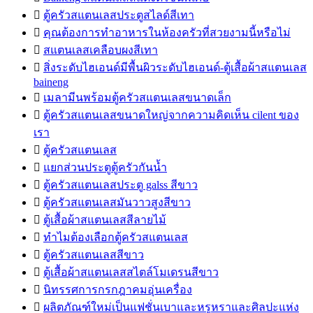

ตู้ครัวสแตนเลสประตูสไลด์สีเทา

คุณต้องการทำอาหารในห้องครัวที่สวยงามนี้หรือไม่

สแตนเลสเคลือบผงสีเทา

สิ่งระดับไฮเอนด์มีพื้นผิวระดับไฮเอนด์-ตู้เสื้อผ้าสแตนเลส
baineng

เมลามีนพร้อมตู้ครัวสแตนเลสขนาดเล็ก

ตู้ครัวสแตนเลสขนาดใหญ่จากความคิดเห็น cilent ของ
เรา

ตู้ครัวสแตนเลส

แยกส่วนประตูตู้ครัวกันน้ำ

ตู้ครัวสแตนเลสประตู galss สีขาว

ตู้ครัวสแตนเลสมันวาวสูงสีขาว

ตู้เสื้อผ้าสแตนเลสสีลายไม้

ทำไมต้องเลือกตู้ครัวสแตนเลส

ตู้ครัวสแตนเลสสีขาว

ตู้เสื้อผ้าสแตนเลสสไตล์โมเดรนสีขาว

นิทรรศการกรกฎาคมอุ่นเครื่อง

ผลิตภัณฑ์ใหม่เป็นแฟชั่นเบาและหรูหราและศิลปะแห่ง