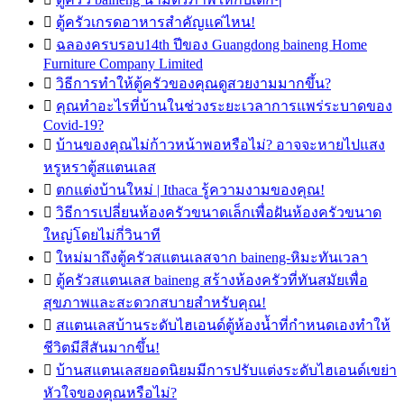

ตู้ครัวเกรดอาหารสำคัญแค่ไหน!

ฉลองครบรอบ14th ปีของ Guangdong baineng Home
Furniture Company Limited

วิธีการทำให้ตู้ครัวของคุณดูสวยงามมากขึ้น?

คุณทำอะไรที่บ้านในช่วงระยะเวลาการแพร่ระบาดของ
Covid-19?

บ้านของคุณไม่ก้าวหน้าพอหรือไม่? อาจจะหายไปแสง
หรูหราตู้สแตนเลส

ตกแต่งบ้านใหม่ | Ithaca รู้ความงามของคุณ!

วิธีการเปลี่ยนห้องครัวขนาดเล็กเพื่อฝันห้องครัวขนาด
ใหญ่โดยไม่กี่วินาที

ใหม่มาถึงตู้ครัวสแตนเลสจาก baineng-หิมะทันเวลา

ตู้ครัวสแตนเลส baineng สร้างห้องครัวที่ทันสมัยเพื่อ
สุขภาพและสะดวกสบายสำหรับคุณ!

สแตนเลสบ้านระดับไฮเอนด์ตู้ห้องน้ำที่กำหนดเองทำให้
ชีวิตมีสีสันมากขึ้น!

บ้านสแตนเลสยอดนิยมมีการปรับแต่งระดับไฮเอนด์เขย่า
หัวใจของคุณหรือไม่?