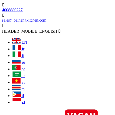

4008880227

sales@bainengkitchen.com

HEADER_MOBILE_ENGLISH

EN
fr
it
ru
pt
ar
vi
th
tl
id