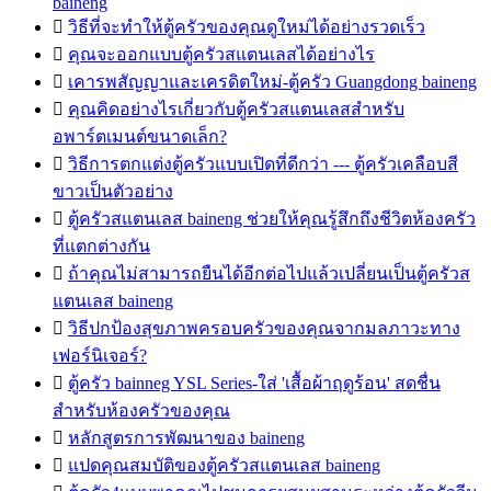
baineng

วิธีที่จะทำให้ตู้ครัวของคุณดูใหม่ได้อย่างรวดเร็ว

คุณจะออกแบบตู้ครัวสแตนเลสได้อย่างไร

เคารพสัญญาและเครดิตใหม่-ตู้ครัว Guangdong baineng

คุณคิดอย่างไรเกี่ยวกับตู้ครัวสแตนเลสสำหรับ
อพาร์ตเมนต์ขนาดเล็ก?

วิธีการตกแต่งตู้ครัวแบบเปิดที่ดีกว่า --- ตู้ครัวเคลือบสี
ขาวเป็นตัวอย่าง

ตู้ครัวสแตนเลส baineng ช่วยให้คุณรู้สึกถึงชีวิตห้องครัว
ที่แตกต่างกัน

ถ้าคุณไม่สามารถยืนได้อีกต่อไปแล้วเปลี่ยนเป็นตู้ครัวส
แตนเลส baineng

วิธีปกป้องสุขภาพครอบครัวของคุณจากมลภาวะทาง
เฟอร์นิเจอร์?

ตู้ครัว bainneg YSL Series-ใส่ 'เสื้อผ้าฤดูร้อน' สดชื่น
สำหรับห้องครัวของคุณ

หลักสูตรการพัฒนาของ baineng

แปดคุณสมบัติของตู้ครัวสแตนเลส baineng