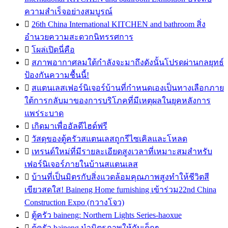
ความสำเร็จอย่างสมบูรณ์

26th China International KITCHEN and bathroom สิ่ง
อำนวยความสะดวกนิทรรศการ

โผล่เปิดนี่คือ

สภาพอากาศลมใต้กำลังจะมาถึงดังนั้นโปรดผ่านกลยุทธ์
ป้องกันความชื้นนี้!

สแตนเลสเฟอร์นิเจอร์บ้านที่กำหนดเองเป็นทางเลือกภาย
ใต้การกลับมาของการบริโภคที่มีเหตุผลในยุคหลังการ
แพร่ระบาด

เกิดมาเพื่ออัลดีไฮด์ฟรี

วัสดุของตู้ครัวสแตนเลสถูกรีไซเคิลและโหลด

เทรนด์ใหม่ที่มีรายละเอียดสูงเวลาที่เหมาะสมสำหรับ
เฟอร์นิเจอร์ภายในบ้านสแตนเลส

บ้านที่เป็นมิตรกับสิ่งแวดล้อมคุณภาพสูงทำให้ชีวิตสี
เขียวสดใส! Baineng Home furnishing เข้าร่วม22nd China
Construction Expo (กวางโจว)

ตู้ครัว baineng: Northern Lights Series-haoxue

ตู้ครัว baineng นำมิตรภาพให้กับเด็กๆ