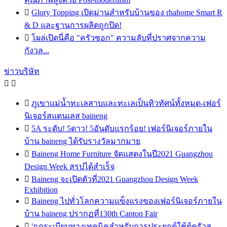

Glory Topping เปิดม่านสำหรับบ้านของ rhahome Smart R
& D และฐานการผลิตถูกปิด!

โผล่เปิดนี่คือ "ครัวซอก" ความลับที่ปราศจากความ
กังวล...
ข่าวบริษัท



ภูเขาแม่น้ำทะเลสาบและทะเลเป็นทิวทัศน์ทั้งหมด-เฟอร์
นิเจอร์สแตนเลส baineng

5A ระดับ! 5ดาว! 5อันดับแรกร้อย! เฟอร์นิเจอร์ภายใน
บ้าน baineng ได้รับรางวัลมากมาย

Baineng Home Furniture จัดแสดงในปี2021 Guangzhou
Design Week สรุปได้สำเร็จ

Baineng จะเปิดตัวที่2021 Guangzhou Design Week
Exhibition

Baineng ไปทั่วโลกความแข็งแรงของเฟอร์นิเจอร์ภายใน
บ้าน baineng ปรากฏที่130th Canton Fair

'กฎระเบียบทางเทคนิคสำหรับการประยุกต์ใช้ตู้ครัวส