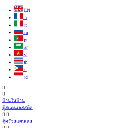
EN
fr
it
ru
pt
ar
vi
th
tl
id


บ้านในบ้าน
ตู้สแตนเลสสตีล


ตู้ครัวสแตนเลส

