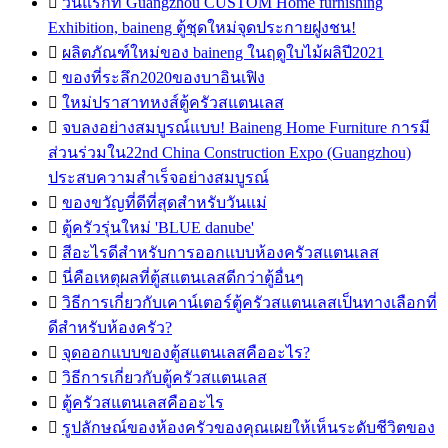

วันแรกที่ Guangzhou CUSTOM Home furnishing
Exhibition, baineng ตู้ชุดใหม่จุดประกายฝูงชน!

ผลิตภัณฑ์ใหม่ของ baineng ในฤดูใบไม้ผลิปี2021

ของที่ระลึก2020ของบาอินเฟิง

ใหม่ปราสาทหงส์ตู้ครัวสแตนเลส

จบลงอย่างสมบูรณ์แบบ! Baineng Home Furniture การมี
ส่วนร่วมใน22nd China Construction Expo (Guangzhou)
ประสบความสำเร็จอย่างสมบูรณ์

ของขวัญที่ดีที่สุดสำหรับวันแม่

ตู้ครัวรุ่นใหม่ 'BLUE danube'

สีอะไรดีสำหรับการออกแบบห้องครัวสแตนเลส

นี่คือเหตุผลที่ตู้สแตนเลสดีกว่าตู้อื่นๆ

วิธีการเกี่ยวกับเคาน์เตอร์ตู้ครัวสแตนเลสเป็นทางเลือกที่
ดีสำหรับห้องครัว?

จุดออกแบบของตู้สแตนเลสคืออะไร?

วิธีการเกี่ยวกับตู้ครัวสแตนเลส

ตู้ครัวสแตนเลสคืออะไร

รูปลักษณ์ของห้องครัวของคุณเผยให้เห็นระดับชีวิตของ