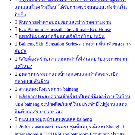
แตนเลสในครัวเรือน' ได้รับการตรวจสอบและส่งผ่านใน
ปักกิ่ง

หินทรายทำลายขอบเขตและสำรวจความงาม

Eco Platinum seriessall The Ultimate Eco House

แพลทินัมแดนซ์ดรีมแองเจิลไวท์โฮมในฝัน

Baineng Skin Sensation Series-ความงามที่น่าทึ่งของการ
สัมผัส

นิสัยห้องครัวขนาดเล็กเหล่านี้ที่คุ้นเคยกับสุขภาพมาก
แค่ไหน?

อุตสาหกรรมตกแต่งบ้านสแตนเลสกำลังจะระเบิด
ตลาด100พันล้าน

งานแสดงนิทรรศการ baineng

หลังจากประสบความสำเร็จ15ปีเฟอร์นิเจอร์ภายในบ้าน
ของ baineng จะนำผลิตภัณฑ์ใหม่ประจำปีไปสู่งานแสดง
สินค้าก่อสร้างกวางโจว

ถนนแสวงบุญบ้านสแตนเลส baineng

26th ของตกแต่งบ้านครบชุดที่สมบูรณ์แบบ Shanghai
International KITCHEN and bathroom Exhibition ประสบ