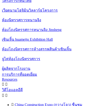
โครงการกทมไทย
เวียดนามโฮจิมินวิลลาร์ธโครงการ
ห้องนิทรรศการหนานจิง
ห้องโถงนิทรรศการหนานจิง Jinsheng
เซินเจิ้น huameiju Exhibition Hall
ห้องโถงนิทรรศการห้างสรรพสินค้าเซินเจิ้น
จูไห่ห้องโถงนิทรรศการ
ผู้ผลิตจากโรงงาน
การบริการที่ยอดเยี่ยม
Resources


วิดีโอแอลอีดี



China Construction Expo (กวางโจว) ชื่นชม