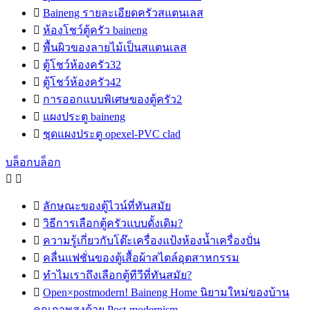

Baineng รายละเอียดครัวสแตนเลส

ห้องโชว์ตู้ครัว baineng

พื้นผิวของลายไม้เป็นสแตนเลส

ตู้โชว์ห้องครัว32

ตู้โชว์ห้องครัว42

การออกแบบพิเศษของตู้ครัว2

แผงประตู baineng

ชุดแผงประตู opexel-PVC clad
บล็อกบล็อก



ลักษณะของตู้ไวน์ที่ทันสมัย

วิธีการเลือกตู้ครัวแบบดั้งเดิม?

ความรู้เกี่ยวกับโต๊ะเครื่องแป้งห้องน้ำเครื่องปั่น

คลื่นแฟชั่นของตู้เสื้อผ้าสไตล์อุตสาหกรรม

ทำไมเราถึงเลือกตู้ทีวีที่ทันสมัย?

Open×postmodern! Baineng Home นิยามใหม่ของบ้าน
คุณภาพสูงด้วย Post-modernism