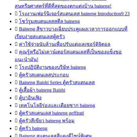
สุนทรียศาสตร์ที่ดีที่สุดของตกแต่งบ้าน baineng!

โรงงานเฟอร์นิเจอร์สแตนเลส baineng Introduction9 23

โชว์รูมสแตนเลสสตีล baineng

Baineng สีขาวบางเฉียบประตูแผงเวลาการออกแบบที่
เรียบง่ายสแตนเลสตู้ครัว

ค่าใช้จ่ายนับล้านเพื่อปรับแต่งเลเซอร์ดิจิตอล

คุณรู้หรือไม่เคาน์เตอร์สแตนเลสที่เป็นของแข็งขอ
แนะนำมัน!

โรงปฏิบัติงานของบริษัท baineng

ตู้ครัวสแตนเลสประกอบ

Baineng Baishi Series ตู้ครัวสแตนเลส

ตู้เสื้อผ้า baineng Baishi

ตู้บาอินเฟิง

เทคโนโลยีร่องและเดือยซาก baineng

ตู้ครัวสแตนเลส baineng geffirati

ตู้ครัวสีเขียว baineng พร้อม

ตู้ครัว baineng

Baineng สแตนเลสสีแดงดีไซน์พิเศษ