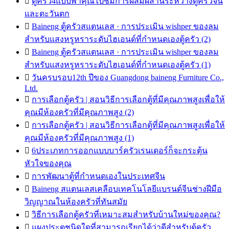

ตู้ครัว4แบบพาคุณไปชมการผสมผสานระหว่างตู้ครัวจีน
และตะวันตก

Baineng ตู้ครัวสแตนเลส · การประเมิน wishper ของลม
สำหรับแสงหรูหราระดับไฮเอนด์ที่กำหนดเองตู้ครัว (2)

Baineng ตู้ครัวสแตนเลส · การประเมิน wishper ของลม
สำหรับแสงหรูหราระดับไฮเอนด์ที่กำหนดเองตู้ครัว (1)

วันครบรอบ12th ปีของ Guangdong baineng Furniture Co.,
Ltd.

การเลือกตู้ครัว | สอนวิธีการเลือกตู้ที่มีคุณภาพสูงเพื่อให้
คุณมีห้องครัวที่มีคุณภาพสูง (2)

การเลือกตู้ครัว | สอนวิธีการเลือกตู้ที่มีคุณภาพสูงเพื่อให้
คุณมีห้องครัวที่มีคุณภาพสูง (1)

6ประเภทการออกแบบบาร์ครัวเรนเดอร์ก็จะกระตุ้น
หัวใจของคุณ

การพัฒนาตู้ที่กำหนดเองในประเทศจีน

Baineng สแตนเลสเคลือบเทคโนโลยีแบรนด์จีนช่างฝีมือ
วิญญาณในห้องครัวที่ทันสมัย

วิธีการเลือกตู้ครัวที่เหมาะสมสำหรับบ้านใหม่ของคุณ?

แผงประตูชนิดใดที่สามารถเรียกได้ว่าดีสำหรับตู้ครัว