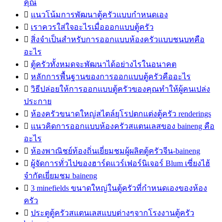
คุณ

แนวโน้มการพัฒนาตู้ครัวแบบกำหนดเอง

เราควรใส่ใจอะไรเมื่อออกแบบตู้ครัว

สิ่งจำเป็นสำหรับการออกแบบห้องครัวแบบชนบทคือ
อะไร

ตู้ครัวทั้งหมดจะพัฒนาได้อย่างไรในอนาคต

หลักการพื้นฐานของการออกแบบตู้ครัวคืออะไร

วิธีปล่อยให้การออกแบบตู้ครัวของคุณทำให้ผู้คนเปล่ง
ประกาย

ห้องครัวขนาดใหญ่สไตล์ยุโรปตกแต่งตู้ครัว renderings

แนวคิดการออกแบบห้องครัวสแตนเลสของ baineng คือ
อะไร

ห้องพาณิชย์ท้องถิ่นเยี่ยมชมผู้ผลิตตู้ครัวจีน-baineng

ผู้จัดการทั่วไปของฮาร์ดแวร์เฟอร์นิเจอร์ Blum เซี่ยงไฮ้
จำกัดเยี่ยมชม baineng

3 minefields ขนาดใหญ่ในตู้ครัวที่กำหนดเองของห้อง
ครัว

ประตูตู้ครัวสแตนเลสแบบต่างๆจากโรงงานตู้ครัว