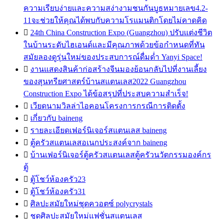
ความเรียบง่ายและความสง่างามชนกันบูธหมายเลข4.2-
11จะช่วยให้คุณได้พบกับความโรแมนติกโดยไม่คาดคิด

24th China Construction Expo (Guangzhou) ปรับแต่งชีวิต
ในบ้านระดับไฮเอนด์และมีคุณภาพด้วยข้อกำหนดที่ทัน
สมัยลองดูรุ่นใหม่ของประสบการณ์ดื่มด่ำ Yanyi Space!

งานแสดงสินค้าก่อสร้างจีนมองย้อนกลับไปที่งานเลี้ยง
ของสุนทรียศาสตร์บ้านสแตนเลส2022 Guangzhou
Construction Expo ได้ข้อสรุปที่ประสบความสำเร็จ!

เวียดนามวิลล่าไอคอนโครงการกรณีการติดตั้ง

เกี่ยวกับ baineng

รายละเอียดเฟอร์นิเจอร์สแตนเลส baineng

ตู้ครัวสแตนเลสอเนกประสงค์จาก baineng

บ้านเฟอร์นิเจอร์ตู้ครัวสแตนเลสตู้ครัวนวัตกรรมองค์กร
ตู้

ตู้โชว์ห้องครัว23

ตู้โชว์ห้องครัว31

ศิลปะสมัยใหม่ชุดควอตซ์ polycrystals

ชุดศิลปะสมัยใหม่แฟชั่นสแตนเลส