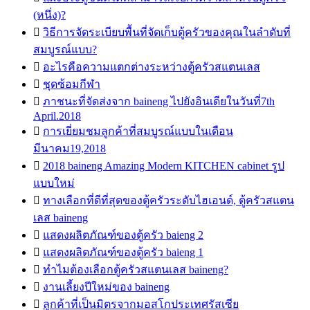
(หนึ่ง)?

วิธีการจัดระเบียบพื้นที่จัดเก็บตู้ครัวของคุณในลำดับที่
สมบูรณ์แบบ?

อะไรคือความแตกต่างระหว่างตู้ครัวสแตนเลส

ชุดซ้อมกีฬา

ภาชนะที่จัดส่งจาก baineng ไปยังอินเดียในวันที่7th
April.2018

การเยี่ยมชมลูกค้าที่สมบูรณ์แบบในเดือน
มีนาคม19,2018

2018 baineng Amazing Modern KITCHEN cabinet รูป
แบบใหม่

ทางเลือกที่ดีที่สุดของตู้ครัวระดับไฮเอนด์, ตู้ครัวสแตน
เลส baineng

แสดงผลิตภัณฑ์ของตู้ครัว baieng 2

แสดงผลิตภัณฑ์ของตู้ครัว baieng 1

ทำไมต้องเลือกตู้ครัวสแตนเลส baineng?

งานเลี้ยงปีใหม่ของ baineng

ลูกค้าที่เป็นมิตรจากมอสโกประเทศรัสเซีย