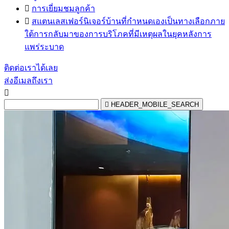

การเยี่ยมชมลูกค้า

สแตนเลสเฟอร์นิเจอร์บ้านที่กำหนดเองเป็นทางเลือกภาย
ใต้การกลับมาของการบริโภคที่มีเหตุผลในยุคหลังการ
แพร่ระบาด
ติดต่อเราได้เลย
ส่งอีเมลถึงเรา


HEADER_MOBILE_SEARCH