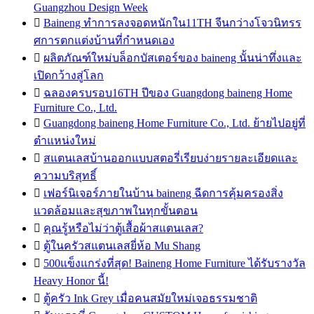
Guangzhou Design Week

Baineng ทำการลงจอดหนักใน11TH จีนกว่างโจวนิทรร
ศการตกแต่งบ้านที่กำหนดเอง

ผลิตภัณฑ์ใหม่บล็อกบัสเตอร์ของ baineng นั้นน่าทึ่งและ
เปิดกว้างสู่โลก

ฉลองครบรอบ16TH ปีของ Guangdong baineng Home
Furniture Co., Ltd.

Guangdong baineng Home Furniture Co., Ltd. ย้ายไปอยู่ที่
ตำแหน่งใหม่

สแตนเลสบ้านออกแบบสตอรี่เรียบง่ายรายละเอียดและ
ความบริสุทธิ์

เฟอร์นิเจอร์ภายในบ้าน baineng ฉีดการคุ้มครองสิ่ง
แวดล้อมและสุขภาพในทุกขั้นตอน

คุณรู้หรือไม่ว่าตู้เสื้อผ้าสแตนเลส?

ตู้ในครัวสแตนเลสยี่ห้อ Mu Shang

500แข็งแกร่งที่สุด! Baineng Home Furniture ได้รับรางวัล
Heavy Honor นี้!

ตู้ครัว Ink Grey เมื่อคนสมัยใหม่เจอธรรมชาติ