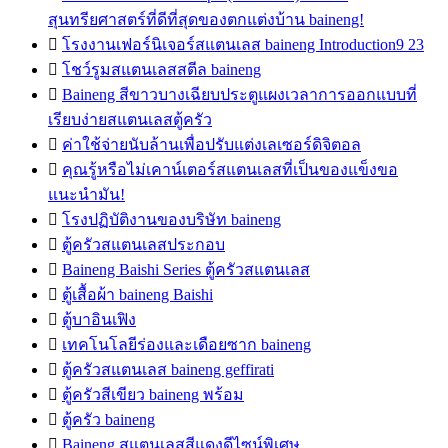
สุนทรียศาสตร์ที่ดีที่สุดของตกแต่งบ้าน baineng!

โรงงานเฟอร์นิเจอร์สแตนเลส baineng Introduction9 23

โชว์รูมสแตนเลสสตีล baineng

Baineng สีขาวบางเฉียบประตูแผงเวลาการออกแบบที่
เรียบง่ายสแตนเลสตู้ครัว

ค่าใช้จ่ายนับล้านเพื่อปรับแต่งเลเซอร์ดิจิตอล

คุณรู้หรือไม่เคาน์เตอร์สแตนเลสที่เป็นของแข็งขอ
แนะนำมัน!

โรงปฏิบัติงานของบริษัท baineng

ตู้ครัวสแตนเลสประกอบ

Baineng Baishi Series ตู้ครัวสแตนเลส

ตู้เสื้อผ้า baineng Baishi

ตู้บาอินเฟิง

เทคโนโลยีร่องและเดือยซาก baineng

ตู้ครัวสแตนเลส baineng geffirati

ตู้ครัวสีเขียว baineng พร้อม

ตู้ครัว baineng

Baineng สแตนเลสสีแดงดีไซน์พิเศษ