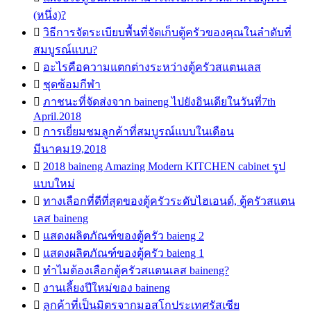
(หนึ่ง)?

วิธีการจัดระเบียบพื้นที่จัดเก็บตู้ครัวของคุณในลำดับที่
สมบูรณ์แบบ?

อะไรคือความแตกต่างระหว่างตู้ครัวสแตนเลส

ชุดซ้อมกีฬา

ภาชนะที่จัดส่งจาก baineng ไปยังอินเดียในวันที่7th
April.2018

การเยี่ยมชมลูกค้าที่สมบูรณ์แบบในเดือน
มีนาคม19,2018

2018 baineng Amazing Modern KITCHEN cabinet รูป
แบบใหม่

ทางเลือกที่ดีที่สุดของตู้ครัวระดับไฮเอนด์, ตู้ครัวสแตน
เลส baineng

แสดงผลิตภัณฑ์ของตู้ครัว baieng 2

แสดงผลิตภัณฑ์ของตู้ครัว baieng 1

ทำไมต้องเลือกตู้ครัวสแตนเลส baineng?

งานเลี้ยงปีใหม่ของ baineng

ลูกค้าที่เป็นมิตรจากมอสโกประเทศรัสเซีย