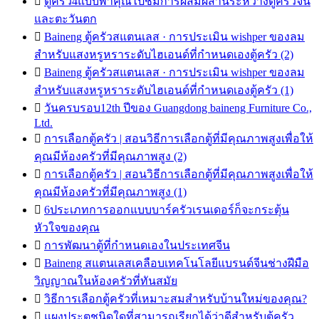

ตู้ครัว4แบบพาคุณไปชมการผสมผสานระหว่างตู้ครัวจีน
และตะวันตก

Baineng ตู้ครัวสแตนเลส · การประเมิน wishper ของลม
สำหรับแสงหรูหราระดับไฮเอนด์ที่กำหนดเองตู้ครัว (2)

Baineng ตู้ครัวสแตนเลส · การประเมิน wishper ของลม
สำหรับแสงหรูหราระดับไฮเอนด์ที่กำหนดเองตู้ครัว (1)

วันครบรอบ12th ปีของ Guangdong baineng Furniture Co.,
Ltd.

การเลือกตู้ครัว | สอนวิธีการเลือกตู้ที่มีคุณภาพสูงเพื่อให้
คุณมีห้องครัวที่มีคุณภาพสูง (2)

การเลือกตู้ครัว | สอนวิธีการเลือกตู้ที่มีคุณภาพสูงเพื่อให้
คุณมีห้องครัวที่มีคุณภาพสูง (1)

6ประเภทการออกแบบบาร์ครัวเรนเดอร์ก็จะกระตุ้น
หัวใจของคุณ

การพัฒนาตู้ที่กำหนดเองในประเทศจีน

Baineng สแตนเลสเคลือบเทคโนโลยีแบรนด์จีนช่างฝีมือ
วิญญาณในห้องครัวที่ทันสมัย

วิธีการเลือกตู้ครัวที่เหมาะสมสำหรับบ้านใหม่ของคุณ?

แผงประตูชนิดใดที่สามารถเรียกได้ว่าดีสำหรับตู้ครัว