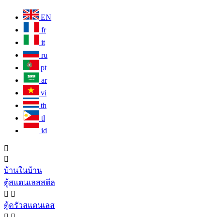
EN
fr
it
ru
pt
ar
vi
th
tl
id


บ้านในบ้าน
ตู้สแตนเลสสตีล


ตู้ครัวสแตนเลส

