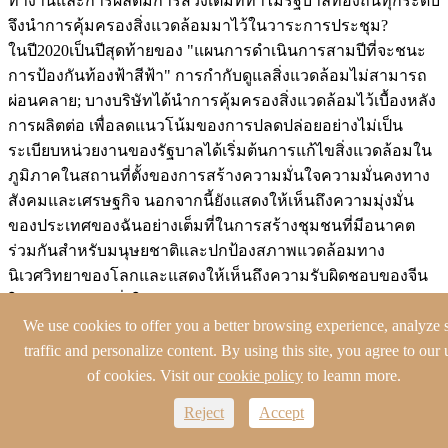
ทำงานและการผลิตมีการสวิงเต็มที่ทำไมรัฐบาลท้องถิ่นทุกระดับ
จึงนำการคุ้มครองสิ่งแวดล้อมมาไว้ในวาระการประชุม?
ในปี2020เป็นปีสุดท้ายของ "แผนการดำเนินการสามปีที่จะชนะ
การป้องกันท้องฟ้าสีฟ้า" การกำกับดูแลสิ่งแวดล้อมไม่สามารถ
ผ่อนคลาย; บางบริษัทได้นำการคุ้มครองสิ่งแวดล้อมไว้เบื้องหลัง
การผลิตต่อ เพื่อลดแนวโน้มของการปลดปล่อยอย่างไม่เป็น
ระเบียบหน่วยงานของรัฐบาลได้เริ่มต้นการแก้ไขสิ่งแวดล้อมใน
ภูมิภาคในสถานที่ตั้งของการสร้างความมั่นใจความมั่นคงทาง
สังคมและเศรษฐกิจ นอกจากนี้ยังแสดงให้เห็นถึงความมุ่งมั่น
ของประเทศของฉันอย่างเต็มที่ในการสร้างชุมชนที่มีอนาคต
ร่วมกันสำหรับมนุษยชาติและปกป้องสภาพแวดล้อมทาง
นิเวศวิทยาของโลกและแสดงให้เห็นถึงความรับผิดชอบของจีน
ในฐานะพลังอันยิ่งใหญ่
We use cookies to offer you a better browsing experience, analyze s
เกือบทุกปีการผลิตบอร์ดสีเคมีและอุตสาหกรรมอื่นๆเป็นจุดสนใจ
traffic and personalize content. By using this site, you agree to our 
ของการตรวจสอบการคุ้มครองสิ่งแวดล้อมของรัฐบาล ผู้ผลิต
of cookies. Visit our
cookie policy
to leamn more.
ตกแต่งบ้านที่กำหนดเองทั้งหมดต้องเผชิญกับภาวะที่กลืนไม่เข้า
Reject
Accept
คายไม่ออกเดียวกันหรือไม่? ที่จริงไม่ได้โรงงานตู้ครัวสแตนเลส
baineng สามารถยืนอยู่คนเดียวด้วยข้อดีตามธรรมชาติของวัสดุ