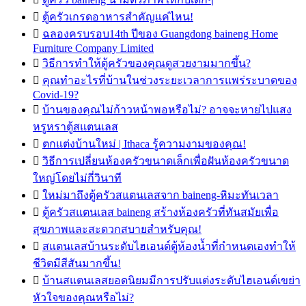

ตู้ครัวเกรดอาหารสำคัญแค่ไหน!

ฉลองครบรอบ14th ปีของ Guangdong baineng Home
Furniture Company Limited

วิธีการทำให้ตู้ครัวของคุณดูสวยงามมากขึ้น?

คุณทำอะไรที่บ้านในช่วงระยะเวลาการแพร่ระบาดของ
Covid-19?

บ้านของคุณไม่ก้าวหน้าพอหรือไม่? อาจจะหายไปแสง
หรูหราตู้สแตนเลส

ตกแต่งบ้านใหม่ | Ithaca รู้ความงามของคุณ!

วิธีการเปลี่ยนห้องครัวขนาดเล็กเพื่อฝันห้องครัวขนาด
ใหญ่โดยไม่กี่วินาที

ใหม่มาถึงตู้ครัวสแตนเลสจาก baineng-หิมะทันเวลา

ตู้ครัวสแตนเลส baineng สร้างห้องครัวที่ทันสมัยเพื่อ
สุขภาพและสะดวกสบายสำหรับคุณ!

สแตนเลสบ้านระดับไฮเอนด์ตู้ห้องน้ำที่กำหนดเองทำให้
ชีวิตมีสีสันมากขึ้น!

บ้านสแตนเลสยอดนิยมมีการปรับแต่งระดับไฮเอนด์เขย่า
หัวใจของคุณหรือไม่?