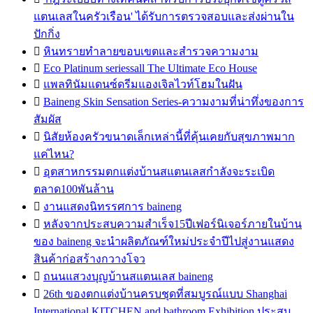
แตนเลสในครัวเรือน' ได้รับการตรวจสอบและส่งผ่านใน
ปักกิ่ง

หินทรายทำลายขอบเขตและสำรวจความงาม

Eco Platinum seriessall The Ultimate Eco House

แพลทินัมแดนซ์ดรีมแองเจิลไวท์โฮมในฝัน

Baineng Skin Sensation Series-ความงามที่น่าทึ่งของการ
สัมผัส

นิสัยห้องครัวขนาดเล็กเหล่านี้ที่คุ้นเคยกับสุขภาพมาก
แค่ไหน?

อุตสาหกรรมตกแต่งบ้านสแตนเลสกำลังจะระเบิด
ตลาด100พันล้าน

งานแสดงนิทรรศการ baineng

หลังจากประสบความสำเร็จ15ปีเฟอร์นิเจอร์ภายในบ้าน
ของ baineng จะนำผลิตภัณฑ์ใหม่ประจำปีไปสู่งานแสดง
สินค้าก่อสร้างกวางโจว

ถนนแสวงบุญบ้านสแตนเลส baineng

26th ของตกแต่งบ้านครบชุดที่สมบูรณ์แบบ Shanghai
International KITCHEN and bathroom Exhibition ประสบ