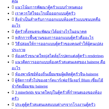
คุณ

แนวโน้มการพัฒนาตู้ครัวแบบกำหนดเอง

เราควรใส่ใจอะไรเมื่อออกแบบตู้ครัว

สิ่งจำเป็นสำหรับการออกแบบห้องครัวแบบชนบทคือ
อะไร

ตู้ครัวทั้งหมดจะพัฒนาได้อย่างไรในอนาคต

หลักการพื้นฐานของการออกแบบตู้ครัวคืออะไร

วิธีปล่อยให้การออกแบบตู้ครัวของคุณทำให้ผู้คนเปล่ง
ประกาย

ห้องครัวขนาดใหญ่สไตล์ยุโรปตกแต่งตู้ครัว renderings

แนวคิดการออกแบบห้องครัวสแตนเลสของ baineng คือ
อะไร

ห้องพาณิชย์ท้องถิ่นเยี่ยมชมผู้ผลิตตู้ครัวจีน-baineng

ผู้จัดการทั่วไปของฮาร์ดแวร์เฟอร์นิเจอร์ Blum เซี่ยงไฮ้
จำกัดเยี่ยมชม baineng

3 minefields ขนาดใหญ่ในตู้ครัวที่กำหนดเองของห้อง
ครัว

ประตูตู้ครัวสแตนเลสแบบต่างๆจากโรงงานตู้ครัว