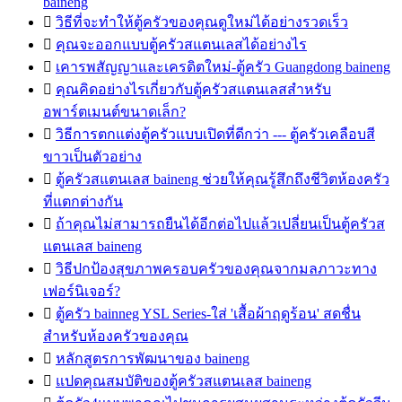
baineng

วิธีที่จะทำให้ตู้ครัวของคุณดูใหม่ได้อย่างรวดเร็ว

คุณจะออกแบบตู้ครัวสแตนเลสได้อย่างไร

เคารพสัญญาและเครดิตใหม่-ตู้ครัว Guangdong baineng

คุณคิดอย่างไรเกี่ยวกับตู้ครัวสแตนเลสสำหรับ
อพาร์ตเมนต์ขนาดเล็ก?

วิธีการตกแต่งตู้ครัวแบบเปิดที่ดีกว่า --- ตู้ครัวเคลือบสี
ขาวเป็นตัวอย่าง

ตู้ครัวสแตนเลส baineng ช่วยให้คุณรู้สึกถึงชีวิตห้องครัว
ที่แตกต่างกัน

ถ้าคุณไม่สามารถยืนได้อีกต่อไปแล้วเปลี่ยนเป็นตู้ครัวส
แตนเลส baineng

วิธีปกป้องสุขภาพครอบครัวของคุณจากมลภาวะทาง
เฟอร์นิเจอร์?

ตู้ครัว bainneg YSL Series-ใส่ 'เสื้อผ้าฤดูร้อน' สดชื่น
สำหรับห้องครัวของคุณ

หลักสูตรการพัฒนาของ baineng

แปดคุณสมบัติของตู้ครัวสแตนเลส baineng