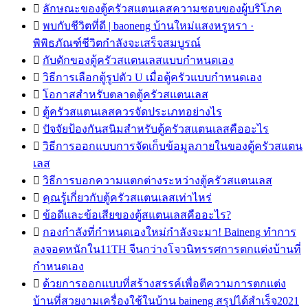

ลักษณะของตู้ครัวสแตนเลสความชอบของผู้บริโภค

พบกับชีวิตที่ดี | baoneng บ้านใหม่แสงหรูหรา ·
พิพิธภัณฑ์ชีวิตกำลังจะเสร็จสมบูรณ์

กับดักของตู้ครัวสแตนเลสแบบกำหนดเอง

วิธีการเลือกตู้รูปตัว U เมื่อตู้ครัวแบบกำหนดเอง

โอกาสสำหรับตลาดตู้ครัวสแตนเลส

ตู้ครัวสแตนเลสควรจัดประเภทอย่างไร

ปัจจัยป้องกันสนิมสำหรับตู้ครัวสแตนเลสคืออะไร

วิธีการออกแบบการจัดเก็บข้อมูลภายในของตู้ครัวสแตน
เลส

วิธีการบอกความแตกต่างระหว่างตู้ครัวสแตนเลส

คุณรู้เกี่ยวกับตู้ครัวสแตนเลสเท่าไหร่

ข้อดีและข้อเสียของตู้สแตนเลสคืออะไร?

กองกำลังที่กำหนดเองใหม่กำลังจะมา! Baineng ทำการ
ลงจอดหนักใน11TH จีนกว่างโจวนิทรรศการตกแต่งบ้านที่
กำหนดเอง

ด้วยการออกแบบที่สร้างสรรค์เพื่อตีความการตกแต่ง
บ้านที่สวยงามเครื่องใช้ในบ้าน baineng สรุปได้สำเร็จ2021