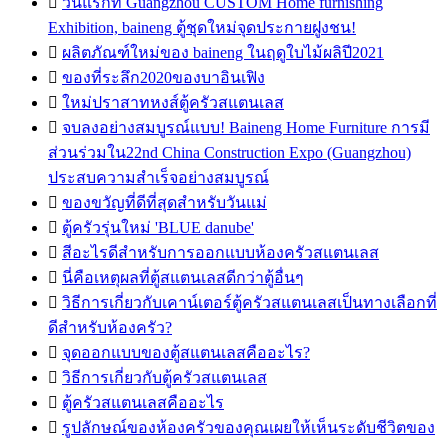

วันแรกที่ Guangzhou CUSTOM Home furnishing
Exhibition, baineng ตู้ชุดใหม่จุดประกายฝูงชน!

ผลิตภัณฑ์ใหม่ของ baineng ในฤดูใบไม้ผลิปี2021

ของที่ระลึก2020ของบาอินเฟิง

ใหม่ปราสาทหงส์ตู้ครัวสแตนเลส

จบลงอย่างสมบูรณ์แบบ! Baineng Home Furniture การมี
ส่วนร่วมใน22nd China Construction Expo (Guangzhou)
ประสบความสำเร็จอย่างสมบูรณ์

ของขวัญที่ดีที่สุดสำหรับวันแม่

ตู้ครัวรุ่นใหม่ 'BLUE danube'

สีอะไรดีสำหรับการออกแบบห้องครัวสแตนเลส

นี่คือเหตุผลที่ตู้สแตนเลสดีกว่าตู้อื่นๆ

วิธีการเกี่ยวกับเคาน์เตอร์ตู้ครัวสแตนเลสเป็นทางเลือกที่
ดีสำหรับห้องครัว?

จุดออกแบบของตู้สแตนเลสคืออะไร?

วิธีการเกี่ยวกับตู้ครัวสแตนเลส

ตู้ครัวสแตนเลสคืออะไร

รูปลักษณ์ของห้องครัวของคุณเผยให้เห็นระดับชีวิตของ