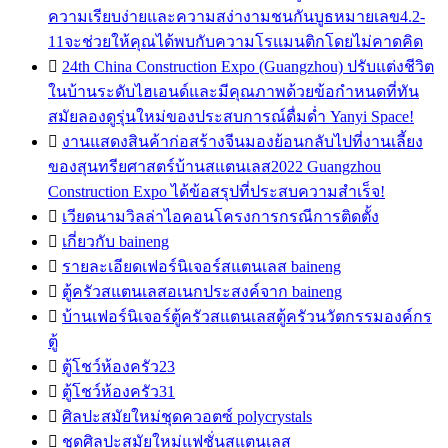
ความเรียบง่ายและความสง่างามชนกันบูธหมายเลข4.2-
11จะช่วยให้คุณได้พบกับความโรแมนติกโดยไม่คาดคิด

24th China Construction Expo (Guangzhou) ปรับแต่งชีวิต
ในบ้านระดับไฮเอนด์และมีคุณภาพด้วยข้อกำหนดที่ทัน
สมัยลองดูรุ่นใหม่ของประสบการณ์ดื่มด่ำ Yanyi Space!

งานแสดงสินค้าก่อสร้างจีนมองย้อนกลับไปที่งานเลี้ยง
ของสุนทรียศาสตร์บ้านสแตนเลส2022 Guangzhou
Construction Expo ได้ข้อสรุปที่ประสบความสำเร็จ!

เวียดนามวิลล่าไอคอนโครงการกรณีการติดตั้ง

เกี่ยวกับ baineng

รายละเอียดเฟอร์นิเจอร์สแตนเลส baineng

ตู้ครัวสแตนเลสอเนกประสงค์จาก baineng

บ้านเฟอร์นิเจอร์ตู้ครัวสแตนเลสตู้ครัวนวัตกรรมองค์กร
ตู้

ตู้โชว์ห้องครัว23

ตู้โชว์ห้องครัว31

ศิลปะสมัยใหม่ชุดควอตซ์ polycrystals

ชุดศิลปะสมัยใหม่แฟชั่นสแตนเลส