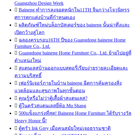
Guangzhou Design Week

Baineng ทำการลงจอดหนักใน11TH จีนกว่างโจวนิทรร
ศการตกแต่งบ้านที่กำหนดเอง

ผลิตภัณฑ์ใหม่บล็อกบัสเตอร์ของ baineng นั้นน่าทึ่งและ
เปิดกว้างสู่โลก

ฉลองครบรอบ16TH ปีของ Guangdong baineng Home
Furniture Co., Ltd.

Guangdong baineng Home Furniture Co., Ltd. ย้ายไปอยู่ที่
ตำแหน่งใหม่

สแตนเลสบ้านออกแบบสตอรี่เรียบง่ายรายละเอียดและ
ความบริสุทธิ์

เฟอร์นิเจอร์ภายในบ้าน baineng ฉีดการคุ้มครองสิ่ง
แวดล้อมและสุขภาพในทุกขั้นตอน

คุณรู้หรือไม่ว่าตู้เสื้อผ้าสแตนเลส?

ตู้ในครัวสแตนเลสยี่ห้อ Mu Shang

500แข็งแกร่งที่สุด! Baineng Home Furniture ได้รับรางวัล
Heavy Honor นี้!

ตู้ครัว Ink Grey เมื่อคนสมัยใหม่เจอธรรมชาติ