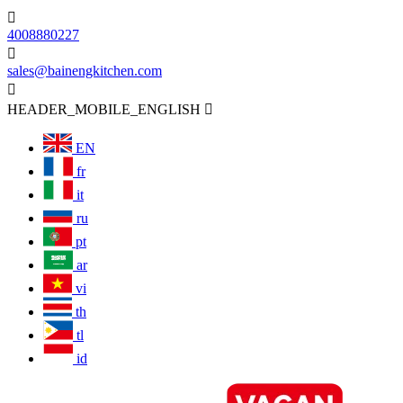

4008880227

sales@bainengkitchen.com

HEADER_MOBILE_ENGLISH

EN
fr
it
ru
pt
ar
vi
th
tl
id