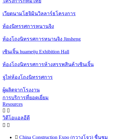
โครงการกทมไทย
เวียดนามโฮจิมินวิลลาร์ธโครงการ
ห้องนิทรรศการหนานจิง
ห้องโถงนิทรรศการหนานจิง Jinsheng
เซินเจิ้น huameiju Exhibition Hall
ห้องโถงนิทรรศการห้างสรรพสินค้าเซินเจิ้น
จูไห่ห้องโถงนิทรรศการ
ผู้ผลิตจากโรงงาน
การบริการที่ยอดเยี่ยม
Resources


วิดีโอแอลอีดี



China Construction Expo (กวางโจว) ชื่นชม