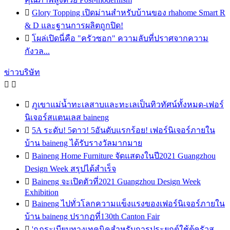

Glory Topping เปิดม่านสำหรับบ้านของ rhahome Smart R
& D และฐานการผลิตถูกปิด!

โผล่เปิดนี่คือ "ครัวซอก" ความลับที่ปราศจากความ
กังวล...
ข่าวบริษัท



ภูเขาแม่น้ำทะเลสาบและทะเลเป็นทิวทัศน์ทั้งหมด-เฟอร์
นิเจอร์สแตนเลส baineng

5A ระดับ! 5ดาว! 5อันดับแรกร้อย! เฟอร์นิเจอร์ภายใน
บ้าน baineng ได้รับรางวัลมากมาย

Baineng Home Furniture จัดแสดงในปี2021 Guangzhou
Design Week สรุปได้สำเร็จ

Baineng จะเปิดตัวที่2021 Guangzhou Design Week
Exhibition

Baineng ไปทั่วโลกความแข็งแรงของเฟอร์นิเจอร์ภายใน
บ้าน baineng ปรากฏที่130th Canton Fair

'กฎระเบียบทางเทคนิคสำหรับการประยุกต์ใช้ตู้ครัวส