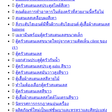

ตู้ครัวสแตนเลสประตูสไลด์สีเทา

คุณต้องการทำอาหารในห้องครัวที่สวยงามนี้หรือไม่

สแตนเลสเคลือบผงสีเทา

สิ่งระดับไฮเอนด์มีพื้นผิวระดับไฮเอนด์-ตู้เสื้อผ้าสแตนเลส
baineng

เมลามีนพร้อมตู้ครัวสแตนเลสขนาดเล็ก

ตู้ครัวสแตนเลสขนาดใหญ่จากความคิดเห็น cilent ของ
เรา

ตู้ครัวสแตนเลส

แยกส่วนประตูตู้ครัวกันน้ำ

ตู้ครัวสแตนเลสประตู galss สีขาว

ตู้ครัวสแตนเลสมันวาวสูงสีขาว

ตู้เสื้อผ้าสแตนเลสสีลายไม้

ทำไมต้องเลือกตู้ครัวสแตนเลส

ตู้ครัวสแตนเลสสีขาว

ตู้เสื้อผ้าสแตนเลสสไตล์โมเดรนสีขาว

นิทรรศการกรกฎาคมอุ่นเครื่อง

ผลิตภัณฑ์ใหม่เป็นแฟชั่นเบาและหรูหราและศิลปะแห่ง