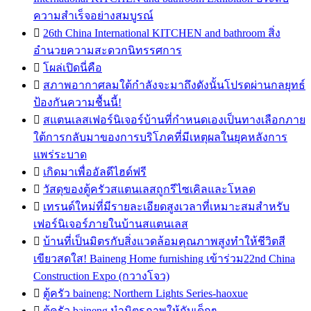
ความสำเร็จอย่างสมบูรณ์

26th China International KITCHEN and bathroom สิ่ง
อำนวยความสะดวกนิทรรศการ

โผล่เปิดนี่คือ

สภาพอากาศลมใต้กำลังจะมาถึงดังนั้นโปรดผ่านกลยุทธ์
ป้องกันความชื้นนี้!

สแตนเลสเฟอร์นิเจอร์บ้านที่กำหนดเองเป็นทางเลือกภาย
ใต้การกลับมาของการบริโภคที่มีเหตุผลในยุคหลังการ
แพร่ระบาด

เกิดมาเพื่ออัลดีไฮด์ฟรี

วัสดุของตู้ครัวสแตนเลสถูกรีไซเคิลและโหลด

เทรนด์ใหม่ที่มีรายละเอียดสูงเวลาที่เหมาะสมสำหรับ
เฟอร์นิเจอร์ภายในบ้านสแตนเลส

บ้านที่เป็นมิตรกับสิ่งแวดล้อมคุณภาพสูงทำให้ชีวิตสี
เขียวสดใส! Baineng Home furnishing เข้าร่วม22nd China
Construction Expo (กวางโจว)

ตู้ครัว baineng: Northern Lights Series-haoxue

ตู้ครัว baineng นำมิตรภาพให้กับเด็กๆ