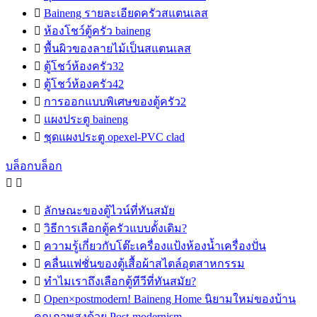

Baineng รายละเอียดครัวสแตนเลส

ห้องโชว์ตู้ครัว baineng

พื้นผิวของลายไม้เป็นสแตนเลส

ตู้โชว์ห้องครัว32

ตู้โชว์ห้องครัว42

การออกแบบพิเศษของตู้ครัว2

แผงประตู baineng

ชุดแผงประตู opexel-PVC clad
บล็อกบล็อก



ลักษณะของตู้ไวน์ที่ทันสมัย

วิธีการเลือกตู้ครัวแบบดั้งเดิม?

ความรู้เกี่ยวกับโต๊ะเครื่องแป้งห้องน้ำเครื่องปั่น

คลื่นแฟชั่นของตู้เสื้อผ้าสไตล์อุตสาหกรรม

ทำไมเราถึงเลือกตู้ทีวีที่ทันสมัย?

Open×postmodern! Baineng Home นิยามใหม่ของบ้าน
คุณภาพสูงด้วย Post-modernism